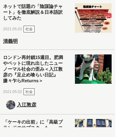
ネットで話題の「陰謀論チャ
ート」を徹底解説＆日本語訳
してみた
社会
2021.05.03
清義明
ロンドン再封鎖15週目。肥満
やペットに現れ出したニュー
ノーマル社会の歪み＜入江敦
彦の『足止め喰らい日記』
嫌々乍らReturns＞
社会
2021.05.02
入江敦彦
「ケーキの出前」に「高級ブ
ランドのサブスク」も――コ
ロナ禍のなか「進化」する百