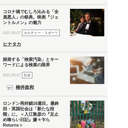
コロナ禍でむしろ沁みる「全
員悪人」の祭典。映画『ジェ
ントルメン』の魅力
カルチャー・スポーツ
2021.05.07
ヒナタカ
頻発する「検索汚染」とキー
ワードによる検索の限界
社会
2021.05.07
柳井政和
ロンドン再封鎖16週目。最終
回・英国社会は「新たな段
階」に。＜入江敦彦の『足止
め喰らい日記』嫌々乍ら
Returns＞