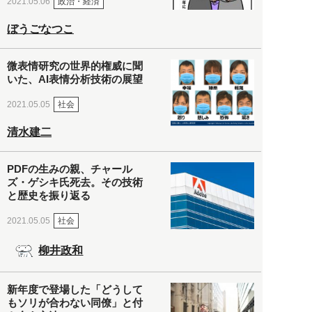
政治・経済
2021.05.06
ぼうごなつこ
微表情研究の世界的権威に聞
いた、AI表情分析技術の展望
社会
2021.05.05
清水建二
PDFの生みの親、チャール
ズ・ゲシキ氏死去。その技術
と歴史を振り返る
社会
2021.05.05
柳井政和
新年度で登場した「どうして
もソリが合わない同僚」と付