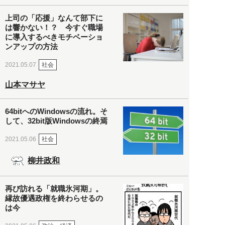
上司の「応援」なんて部下に
は響かない！？ 今すぐ職場
に導入するべきモチベーショ
ンアップの方法
社会
2021.05.07
山本マサヤ
64bitへのWindowsの流れ。そ
して、32bit版Windowsの終焉
社会
2021.05.06
柳井政和
再び訪れる「就職氷河期」。
縁故優遇政権を終わらせるの
は今