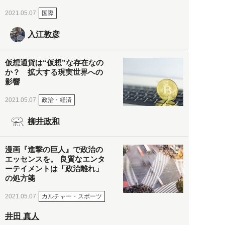
国際
2021.05.07
入江敦彦
仮想通貨は“仮想”な存在なの
か？ 拡大する現実世界への
影響
政治・経済
2021.05.07
柳井政和
漫画『進撃の巨人』で政治の
エッセンスを。 良質なエンタ
ーテイメントは「政治離れ」
の処方箋
カルチャー・スポーツ
2021.05.07
井田 真人