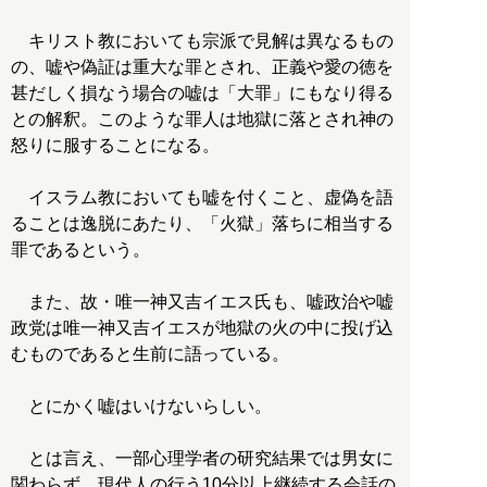
キリスト教においても宗派で見解は異なるもの
の、嘘や偽証は重大な罪とされ、正義や愛の徳を
甚だしく損なう場合の嘘は「大罪」にもなり得る
との解釈。このような罪人は地獄に落とされ神の
怒りに服することになる。
イスラム教においても嘘を付くこと、虚偽を語
ることは逸脱にあたり、「火獄」落ちに相当する
罪であるという。
また、故・唯一神又吉イエス氏も、嘘政治や嘘
政党は唯一神又吉イエスが地獄の火の中に投げ込
むものであると生前に語っている。
とにかく嘘はいけないらしい。
とは言え、一部心理学者の研究結果では男女に
関わらず、現代人の行う10分以上継続する会話の