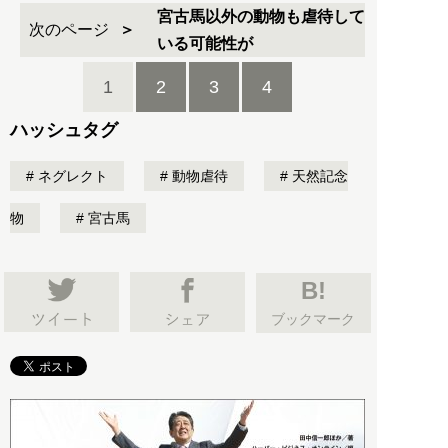
宮古馬以外の動物も虐待して
次のページ
いる可能性が
1
2
3
4
ハッシュタグ
ネグレクト
動物虐待
天然記念
物
宮古馬
B!
ブックマーク