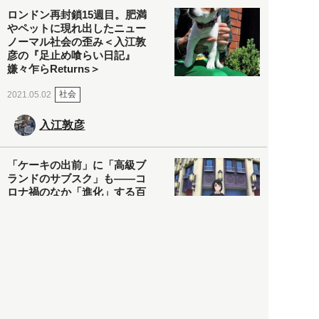
ロンドン再封鎖15週目。肥満
やペットに現れ出したニュー
ノーマル社会の歪み＜入江敦
彦の『足止め喰らい日記』
嫌々乍らReturns＞
社会
2021.05.02
入江敦彦
「ケーキの出前」に「高級ブ
ランドのサブスク」も――コ
ロナ禍のなか「進化」する百
貨店
政治・経済
2021.05.02
都市商業研究所
「高度外国人材」という言葉
に潜む欺瞞と、日本が搾取し