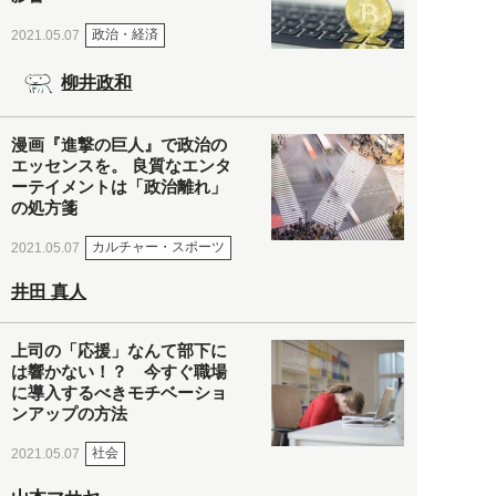
政治・経済
2021.05.07
柳井政和
漫画『進撃の巨人』で政治の
エッセンスを。 良質なエンタ
ーテイメントは「政治離れ」
の処方箋
カルチャー・スポーツ
2021.05.07
井田 真人
上司の「応援」なんて部下に
は響かない！？ 今すぐ職場
に導入するべきモチベーショ
ンアップの方法
社会
2021.05.07