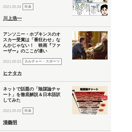
社会
2021.05.04
川上浩一
アンソニー・ホプキンスのオ
スカー受賞は「番狂わせ」な
んかじゃない！ 映画『ファ
ーザー』のここが凄い
カルチャー・スポーツ
2021.05.03
ヒナタカ
ネットで話題の「陰謀論チャ
ート」を徹底解説＆日本語訳
してみた
社会
2021.05.03
清義明