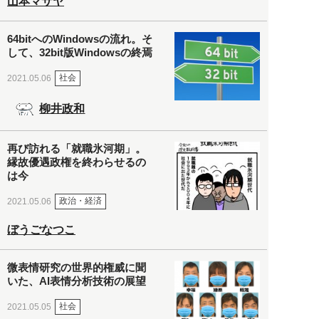
山本マサヤ
64bitへのWindowsの流れ。そ
して、32bit版Windowsの終焉
社会
2021.05.06
柳井政和
再び訪れる「就職氷河期」。
縁故優遇政権を終わらせるの
は今
政治・経済
2021.05.06
ぼうごなつこ
微表情研究の世界的権威に聞
いた、AI表情分析技術の展望
社会
2021.05.05