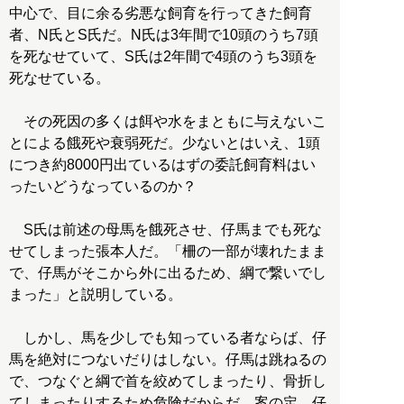
中心で、目に余る劣悪な飼育を行ってきた飼育
者、N氏とS氏だ。N氏は3年間で10頭のうち7頭
を死なせていて、S氏は2年間で4頭のうち3頭を
死なせている。
その死因の多くは餌や水をまともに与えないこ
とによる餓死や衰弱死だ。少ないとはいえ、1頭
につき約8000円出ているはずの委託飼育料はい
ったいどうなっているのか？
S氏は前述の母馬を餓死させ、仔馬までも死な
せてしまった張本人だ。「柵の一部が壊れたまま
で、仔馬がそこから外に出るため、綱で繋いでし
まった」と説明している。
しかし、馬を少しでも知っている者ならば、仔
馬を絶対につないだりはしない。仔馬は跳ねるの
で、つなぐと綱で首を絞めてしまったり、骨折し
てしまったりするため危険だからだ。案の定、仔