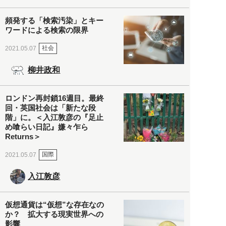
頻発する「検索汚染」とキー
ワードによる検索の限界
社会
2021.05.07
柳井政和
ロンドン再封鎖16週目。最終
回・英国社会は「新たな段
階」に。＜入江敦彦の『足止
め喰らい日記』嫌々乍ら
Returns＞
国際
2021.05.07
入江敦彦
仮想通貨は“仮想”な存在なの
か？ 拡大する現実世界への
影響