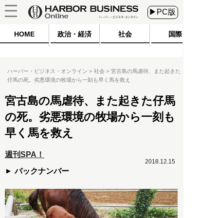
▶PC版
HOME
政治・経済
社会
国際
ハーバー・ビジネス・オンライン
社会
宮古島の馬虐待、また起きた
仔馬の死。劣悪環境の牧場から一刻も早く馬を救え
宮古島の馬虐待、また起きた仔馬
の死。劣悪環境の牧場から一刻も
早く馬を救え
週刊SPA！
2018.12.15
バックナンバー