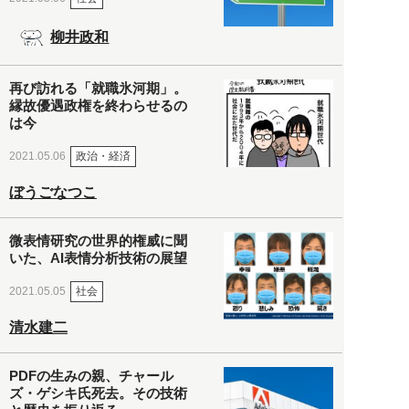
柳井政和
再び訪れる「就職氷河期」。
縁故優遇政権を終わらせるの
は今
政治・経済
2021.05.06
ぼうごなつこ
微表情研究の世界的権威に聞
いた、AI表情分析技術の展望
社会
2021.05.05
清水建二
PDFの生みの親、チャール
ズ・ゲシキ氏死去。その技術