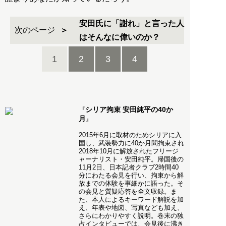
安田氏に「謝れ」と言った人
次のページ
はそんなに偉いのか？
1
2
3
4
シリア拘束 安田純平の40か
『
月
』
2015年6月に取材のためシリアに入
国し、武装勢力に40か月間拘束され
2018年10月に解放されたフリージ
ャーナリスト・安田純平。帰国後の
11月2日、日本記者クラブ2時間40
分にわたる会見を行い、拘束から解
放までの体験を事細かに語った。そ
の会見と質疑応答を全文収録。ま
た、本人によるキーワード解説を加
え、年表や地図、写真なども加え、
さらにわかりやすく説明。巻末の独
占インタビューでは、会見後に沸き