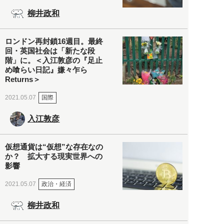
柳井政和
ロンドン再封鎖16週目。最終
回・英国社会は「新たな段
階」に。＜入江敦彦の『足止
め喰らい日記』嫌々乍ら
Returns＞
国際
2021.05.07
入江敦彦
仮想通貨は“仮想”な存在なの
か？ 拡大する現実世界への
影響
政治・経済
2021.05.07
柳井政和