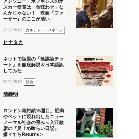
アンソニー・ホプキンスのオ
スカー受賞は「番狂わせ」な
んかじゃない！ 映画『ファ
ーザー』のここが凄い
カルチャー・スポーツ
2021.05.03
ヒナタカ
ネットで話題の「陰謀論チャ
ート」を徹底解説＆日本語訳
してみた
社会
2021.05.03
清義明
ロンドン再封鎖15週目。肥満
やペットに現れ出したニュー
ノーマル社会の歪み＜入江敦
彦の『足止め喰らい日記』
嫌々乍らReturns＞