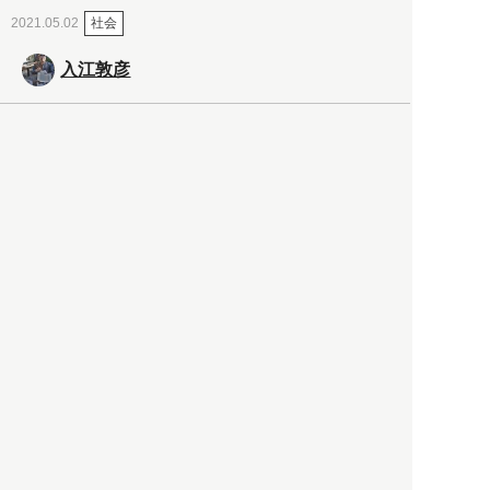
社会
2021.05.02
入江敦彦
「ケーキの出前」に「高級ブ
ランドのサブスク」も――コ
ロナ禍のなか「進化」する百
貨店
政治・経済
2021.05.02
都市商業研究所
「高度外国人材」という言葉
に潜む欺瞞と、日本が搾取し
依存する圧倒的多数の外国人
労働者の実像とは？
社会
2021.05.01
月刊日本