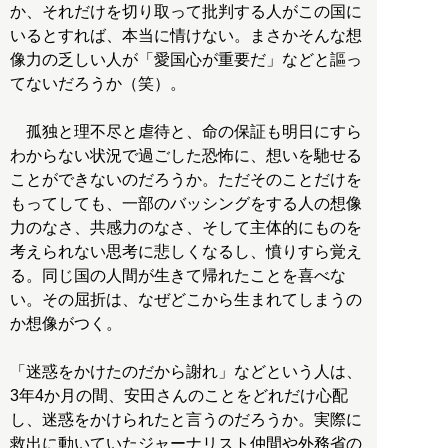
か、それだけを切り取って批判する人がこの国に
いるとすれば、本当に情けない。まさかそんな想
像力の乏しい人が「愛国心が重要だ」などと謳っ
てないだろうか（笑）。
孤独と理不尽と虐待と、命の保証も明日にすら
わからない状況で過ごした恐怖に、想いを馳せる
ことができないのだろうか。ただそのことだけを
もってしても、一部のバッシングをする人の想像
力のなさ、共感力のなさ、そして主体的にものを
考えられない思考に悲しくなるし、憤りすら覚え
る。同じ国の人間が生きて帰れたことを喜べな
い。その屈折は、なぜどこから生まれてしまうの
か想像がつく。
「迷惑をかけたのだから謝れ」などという人は、
3年4か月の間、安田さんのことをどれだけ心配
し、迷惑をかけられたと言うのだろうか。実際に
救出に動いていたジャーナリスト仲間や外務省の