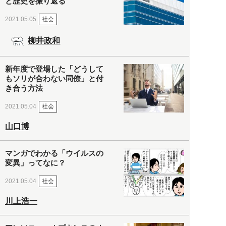
と歴史を振り返る
社会
2021.05.05
柳井政和
新年度で登場した「どうして
もソリが合わない同僚」と付
き合う方法
社会
2021.05.04
山口博
マンガでわかる「ウイルスの
変異」ってなに？
社会
2021.05.04
川上浩一