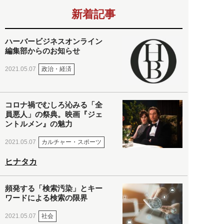
新着記事
ハーバービジネスオンライン
編集部からのお知らせ
政治・経済
2021.05.07
コロナ禍でむしろ沁みる「全
員悪人」の祭典。映画『ジェ
ントルメン』の魅力
カルチャー・スポーツ
2021.05.07
ヒナタカ
頻発する「検索汚染」とキー
ワードによる検索の限界
社会
2021.05.07