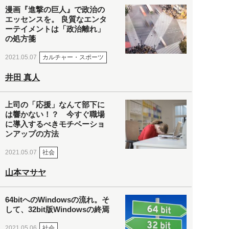
漫画『進撃の巨人』で政治の
エッセンスを。 良質なエンタ
ーテイメントは「政治離れ」
の処方箋
カルチャー・スポーツ
2021.05.07
井田 真人
上司の「応援」なんて部下に
は響かない！？ 今すぐ職場
に導入するべきモチベーショ
ンアップの方法
社会
2021.05.07
山本マサヤ
64bitへのWindowsの流れ。そ
して、32bit版Windowsの終焉
社会
2021.05.06