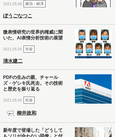
政治・経済
2021.05.06
ぼうごなつこ
微表情研究の世界的権威に聞
いた、AI表情分析技術の展望
社会
2021.05.05
清水建二
PDFの生みの親、チャール
ズ・ゲシキ氏死去。その技術
と歴史を振り返る
社会
2021.05.05
柳井政和
新年度で登場した「どうして
もソリが合わない同僚」と付