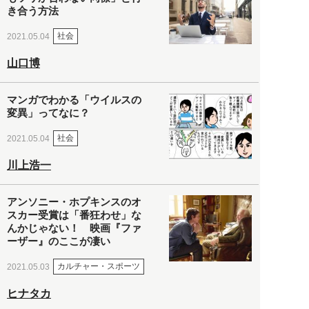
き合う方法
社会
2021.05.04
山口博
マンガでわかる「ウイルスの
変異」ってなに？
社会
2021.05.04
川上浩一
アンソニー・ホプキンスのオ
スカー受賞は「番狂わせ」な
んかじゃない！ 映画『ファ
ーザー』のここが凄い
カルチャー・スポーツ
2021.05.03
ヒナタカ