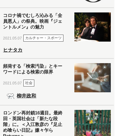
コロナ禍でむしろ沁みる「全
員悪人」の祭典。映画『ジェ
ントルメン』の魅力
カルチャー・スポーツ
2021.05.07
ヒナタカ
頻発する「検索汚染」とキー
ワードによる検索の限界
社会
2021.05.07
柳井政和
ロンドン再封鎖16週目。最終
回・英国社会は「新たな段
階」に。＜入江敦彦の『足止
め喰らい日記』嫌々乍ら
Returns＞