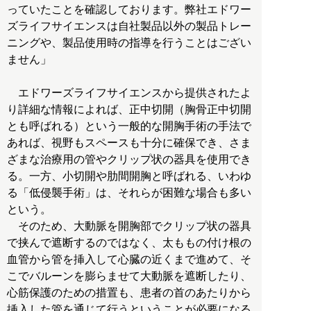
っていたことを確認しております。弊社エドワー
ズライフサイエンスは自社製品以外の製品トレー
ニングや、製品使用時の指導を行うことはござい
ません」
エドワーズライフサイエンスから提供されたよ
り詳細な情報によれば、正中切開（胸骨正中切開
とも呼ばれる）という一般的な開胸手術の手法で
あれば、視野もスペースも十分に確保でき、さま
ざまな治療用の管やクリップ状の器具を使用でき
る。一方、小切開や肋間開胸と呼ばれる、いわゆ
る「低侵襲手術」は、それらが困難な場合も多い
という。
そのため、大動脈を開胸部でクリップ状の器具
で挟んで遮断するのではなく、太ももの付け根の
血管から管を挿入して心臓の近くまで進めて、そ
こでバルーンを膨らませて大動脈を遮断したり、
心筋保護のための措置も、患者の首のあたりから
挿入した管を通じて行うということが必要になる