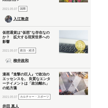
国際
2021.05.07
入江敦彦
仮想通貨は“仮想”な存在なの
か？ 拡大する現実世界への
影響
政治・経済
2021.05.07
柳井政和
漫画『進撃の巨人』で政治の
エッセンスを。 良質なエンタ
ーテイメントは「政治離れ」
の処方箋
カルチャー・スポーツ
2021.05.07
井田 真人