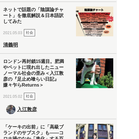
ネットで話題の「陰謀論チャ
ート」を徹底解説＆日本語訳
してみた
社会
2021.05.03
清義明
ロンドン再封鎖15週目。肥満
やペットに現れ出したニュー
ノーマル社会の歪み＜入江敦
彦の『足止め喰らい日記』
嫌々乍らReturns＞
社会
2021.05.02
入江敦彦
「ケーキの出前」に「高級ブ
ランドのサブスク」も――コ
ロナ禍のなか「進化」する百