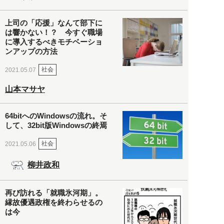
上司の「応援」なんて部下に
は響かない！？ 今すぐ職場
に導入するべきモチベーショ
ンアップの方法
社会
2021.05.07
山本マサヤ
64bitへのWindowsの流れ。そ
して、32bit版Windowsの終焉
社会
2021.05.06
柳井政和
再び訪れる「就職氷河期」。
縁故優遇政権を終わらせるの
は今