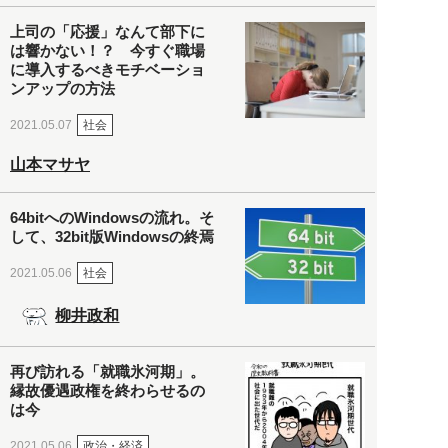
上司の「応援」なんて部下に
は響かない！？ 今すぐ職場
に導入するべきモチベーショ
ンアップの方法
社会
2021.05.07
山本マサヤ
64bitへのWindowsの流れ。そ
して、32bit版Windowsの終焉
社会
2021.05.06
柳井政和
再び訪れる「就職氷河期」。
縁故優遇政権を終わらせるの
は今
政治・経済
2021.05.06