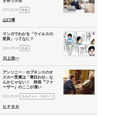
き合う方法
社会
2021.05.04
山口博
マンガでわかる「ウイルスの
変異」ってなに？
社会
2021.05.04
川上浩一
アンソニー・ホプキンスのオ
スカー受賞は「番狂わせ」な
んかじゃない！ 映画『ファ
ーザー』のここが凄い
カルチャー・スポーツ
2021.05.03
ヒナタカ