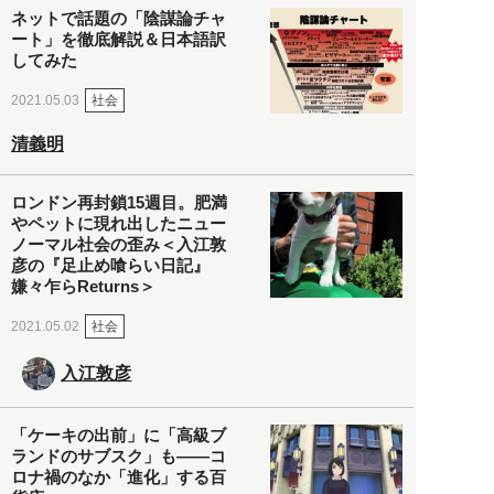
ネットで話題の「陰謀論チャ
ート」を徹底解説＆日本語訳
してみた
社会
2021.05.03
清義明
ロンドン再封鎖15週目。肥満
やペットに現れ出したニュー
ノーマル社会の歪み＜入江敦
彦の『足止め喰らい日記』
嫌々乍らReturns＞
社会
2021.05.02
入江敦彦
「ケーキの出前」に「高級ブ
ランドのサブスク」も――コ
ロナ禍のなか「進化」する百