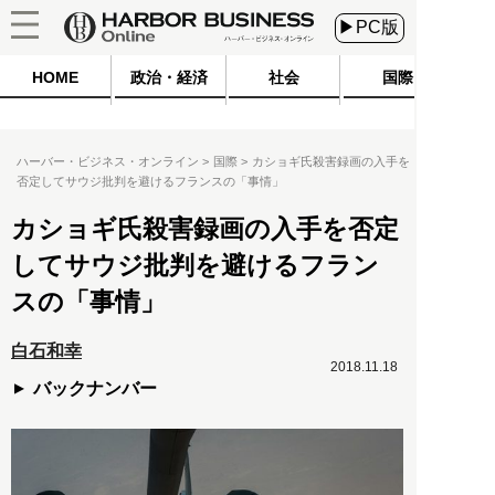
▶PC版
HOME
政治・経済
社会
国際
ハーバー・ビジネス・オンライン
国際
カショギ氏殺害録画の入手を
否定してサウジ批判を避けるフランスの「事情」
カショギ氏殺害録画の入手を否定
してサウジ批判を避けるフラン
スの「事情」
白石和幸
2018.11.18
バックナンバー