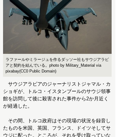
ラファールやミラージュを作るダッソー社もサウジアラビ
アと契約を結んでいる。photo by Military_Material via
pixabay(CC0 Public Domain)
サウジアラビアのジャーナリストジャマル・カ
ショギが、トルコ・イスタンブールのサウジ領事
館を訪問して後に殺害された事件から2か月近く
が経過した。
その間、トルコ政府はその現場の状況を録音し
たものを米国、英国、フランス、ドイツそしてサ
ウジに配った。ところが、それを受け取っていな