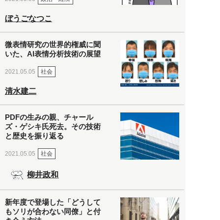
ぼうごなつこ
微表情研究の世界的権威に聞
いた、AI表情分析技術の展望
社会
2021.05.05
清水建二
PDFの生みの親、チャール
ズ・ゲシキ氏死去。その技術
と歴史を振り返る
社会
2021.05.05
柳井政和
新年度で登場した「どうして
もソリが合わない同僚」と付