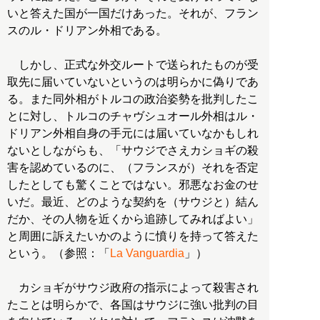
いと答えた国が一国だけあった。それが、フラン
スのル・ドリアン外相である。
しかし、正式な外交ルートで送られたものが受
取先に届いていないというのは明らかに偽りであ
る。また同外相がトルコの政治姿勢を批判したこ
とに対し、トルコのチャヴシュオール外相はル・
ドリアン外相自身の手元には届いていなかもしれ
ないとしながらも、「サウジでさえカショギの殺
害を認めているのに、（フランスが）それを否定
したとしても驚くことではない。邪悪なお金のせ
いだ。最近、どのような契約を（サウジと）結ん
だか、その人物を近くから追跡してみればよい」
と周囲に訴えたいかのように憤りを持って答えた
という。（参照：「
La Vanguardia
」）
カショギがサウジ政府の指示によって殺害され
たことは明らかで、各国はサウジに強い批判の目