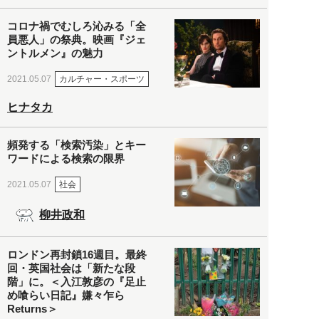
コロナ禍でむしろ沁みる「全
員悪人」の祭典。映画『ジェ
ントルメン』の魅力
カルチャー・スポーツ
2021.05.07
ヒナタカ
頻発する「検索汚染」とキー
ワードによる検索の限界
社会
2021.05.07
柳井政和
ロンドン再封鎖16週目。最終
回・英国社会は「新たな段
階」に。＜入江敦彦の『足止
め喰らい日記』嫌々乍ら
Returns＞