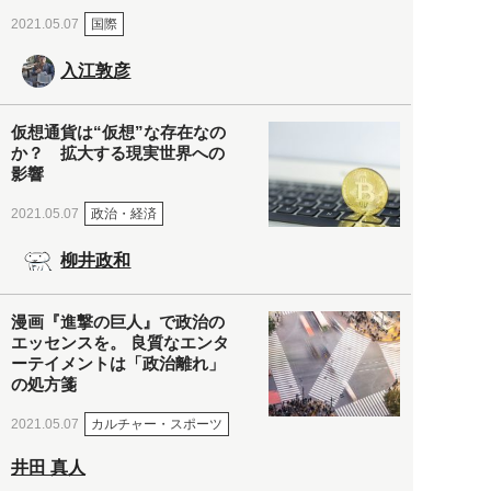
国際
2021.05.07
入江敦彦
仮想通貨は“仮想”な存在なの
か？ 拡大する現実世界への
影響
政治・経済
2021.05.07
柳井政和
漫画『進撃の巨人』で政治の
エッセンスを。 良質なエンタ
ーテイメントは「政治離れ」
の処方箋
カルチャー・スポーツ
2021.05.07
井田 真人