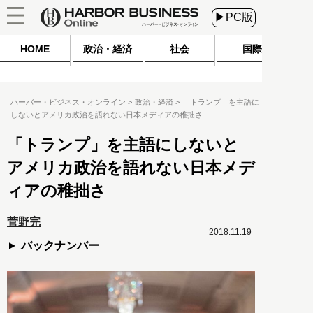
▶PC版
HOME
政治・経済
社会
国際
ハーバー・ビジネス・オンライン
政治・経済
「トランプ」を主語に
しないとアメリカ政治を語れない日本メディアの稚拙さ
「トランプ」を主語にしないと
アメリカ政治を語れない日本メデ
ィアの稚拙さ
菅野完
2018.11.19
バックナンバー