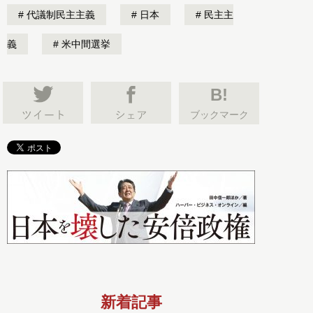
代議制民主主義
日本
民主主
義
米中間選挙
B!
ブックマーク
新着記事