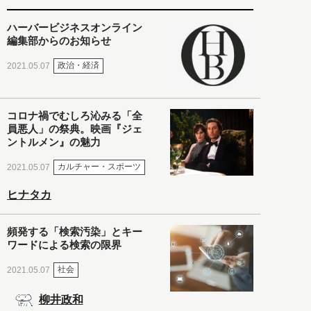
ハーバービジネスオンライン
編集部からのお知らせ
政治・経済
2021.05.07
コロナ禍でむしろ沁みる「全
員悪人」の祭典。映画『ジェ
ントルメン』の魅力
カルチャー・スポーツ
2021.05.07
ヒナタカ
頻発する「検索汚染」とキー
ワードによる検索の限界
社会
2021.05.07
柳井政和