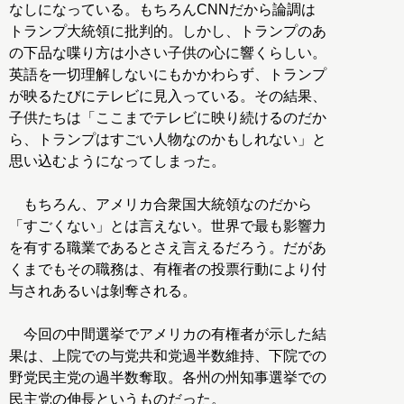
なしになっている。もちろんCNNだから論調は
トランプ大統領に批判的。しかし、トランプのあ
の下品な喋り方は小さい子供の心に響くらしい。
英語を一切理解しないにもかかわらず、トランプ
が映るたびにテレビに見入っている。その結果、
子供たちは「ここまでテレビに映り続けるのだか
ら、トランプはすごい人物なのかもしれない」と
思い込むようになってしまった。
もちろん、アメリカ合衆国大統領なのだから
「すごくない」とは言えない。世界で最も影響力
を有する職業であるとさえ言えるだろう。だがあ
くまでもその職務は、有権者の投票行動により付
与されあるいは剝奪される。
今回の中間選挙でアメリカの有権者が示した結
果は、上院での与党共和党過半数維持、下院での
野党民主党の過半数奪取。各州の州知事選挙での
民主党の伸長というものだった。