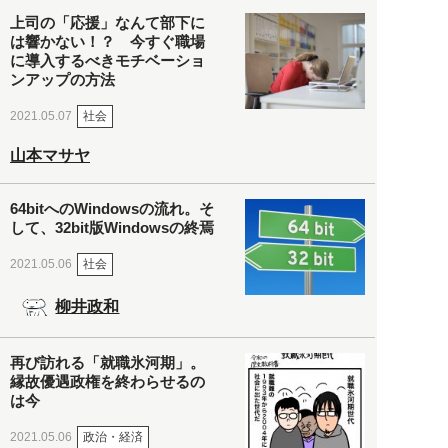
上司の「応援」なんて部下に
は響かない！？ 今すぐ職場
に導入するべきモチベーショ
ンアップの方法
社会
2021.05.07
山本マサヤ
64bitへのWindowsの流れ。そ
して、32bit版Windowsの終焉
社会
2021.05.06
柳井政和
再び訪れる「就職氷河期」。
縁故優遇政権を終わらせるの
は今
政治・経済
2021.05.06