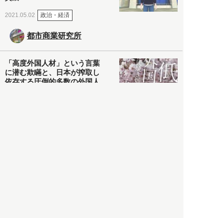
政治・経済
2021.05.02
都市商業研究所
「高度外国人材」という言葉
に潜む欺瞞と、日本が搾取し
依存する圧倒的多数の外国人
労働者の実像とは？
社会
2021.05.01
月刊日本
以前の記事をもっと見る