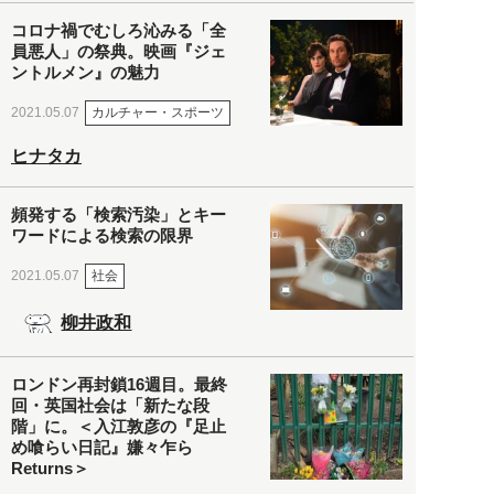
コロナ禍でむしろ沁みる「全
員悪人」の祭典。映画『ジェ
ントルメン』の魅力
カルチャー・スポーツ
2021.05.07
ヒナタカ
頻発する「検索汚染」とキー
ワードによる検索の限界
社会
2021.05.07
柳井政和
ロンドン再封鎖16週目。最終
回・英国社会は「新たな段
階」に。＜入江敦彦の『足止
め喰らい日記』嫌々乍ら
Returns＞