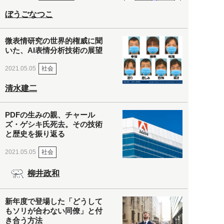
ぼうごなつこ
微表情研究の世界的権威に聞
いた、AI表情分析技術の展望
社会
2021.05.05
清水建二
PDFの生みの親、チャール
ズ・ゲシキ氏死去。その技術
と歴史を振り返る
社会
2021.05.05
柳井政和
新年度で登場した「どうして
もソリが合わない同僚」と付
き合う方法