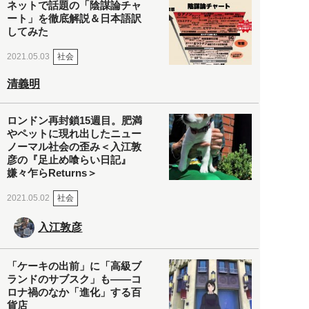
ネットで話題の「陰謀論チャ
ート」を徹底解説＆日本語訳
してみた
社会
2021.05.03
清義明
ロンドン再封鎖15週目。肥満
やペットに現れ出したニュー
ノーマル社会の歪み＜入江敦
彦の『足止め喰らい日記』
嫌々乍らReturns＞
社会
2021.05.02
入江敦彦
「ケーキの出前」に「高級ブ
ランドのサブスク」も――コ
ロナ禍のなか「進化」する百
貨店