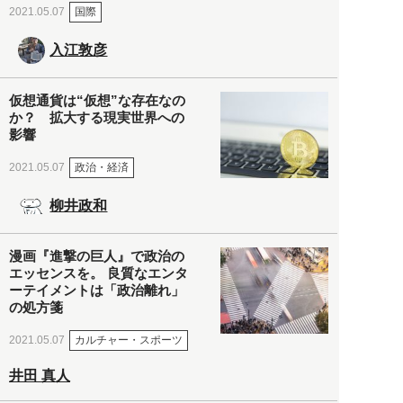
国際
2021.05.07
入江敦彦
仮想通貨は“仮想”な存在なの
か？ 拡大する現実世界への
影響
政治・経済
2021.05.07
柳井政和
漫画『進撃の巨人』で政治の
エッセンスを。 良質なエンタ
ーテイメントは「政治離れ」
の処方箋
カルチャー・スポーツ
2021.05.07
井田 真人