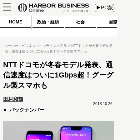
▶PC版
HOME
政治・経済
社会
国際
ハーバー・ビジネス・オンライン
科学
NTTドコモが冬春モデル発
表、通信速度はついに1Gbps超！グーグル製スマホも
NTTドコモが冬春モデル発表、通
信速度はついに1Gbps超！グーグ
ル製スマホも
田村和輝
2018.10.26
バックナンバー