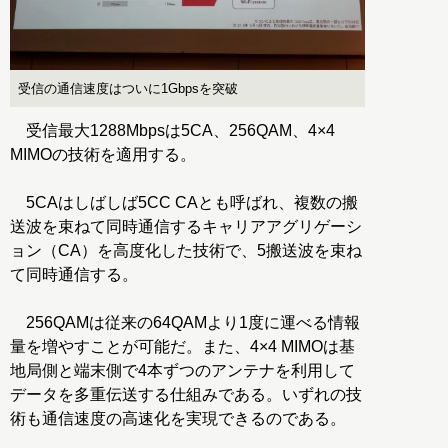
受信の通信速度はついに1Gbpsを突破
受信最大1288Mbpsは5CA、256QAM、4×4
MIMOの技術を適用する。
5CAはしばしば5CC CAとも呼ばれ、複数の搬
送波を束ねて同時通信するキャリアアグリゲーシ
ョン（CA）を高度化した技術で、5搬送波を束ね
て同時通信する。
256QAMは従来の64QAMより1度に運べる情報
量を増やすことが可能だ。また、4×4 MIMOは基
地局側と端末側で4本ずつのアンテナを利用して
データを多重伝送する仕組みである。いずれの技
術も通信速度の高速化を実現できるのである。