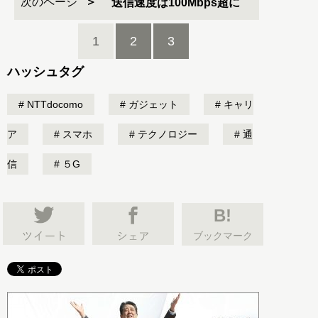
次のページ
送信速度は100Mbps超に
1
2
3
ハッシュタグ
NTTdocomo
ガジェット
キャリ
ア
スマホ
テクノロジー
通
信
５G
B!
ブックマーク