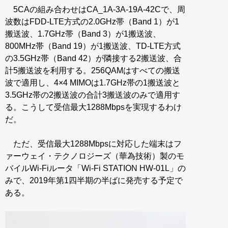
5CAの組み合わせはCA_1A-3A-19A-42Cで、周
波数はFDD-LTE方式の2.0GHz帯（Band 1）が1
搬送波、1.7GHz帯（Band 3）が1搬送波、
800MHz帯（Band 19）が1搬送波、TD-LTE方式
の3.5GHz帯（Band 42）が隣接する2搬送波、合
計5搬送波を利用する。256QAMはすべての搬送
波で適用し、4×4 MIMOは1.7GHz帯の1搬送波と
3.5GHz帯の2搬送波の合計3搬送波のみで適用す
る。こうして受信最大1288Mbpsを実現するわけ
だ。
ただ、受信最大1288Mbpsに対応した端末はフ
ァーウェイ・テクノロジーズ（華為技術）製のモ
バイルWi-Fiルータ「Wi-Fi STATION HW-01L」の
みで、2019年第1四半期の半ばに発売する予定で
ある。