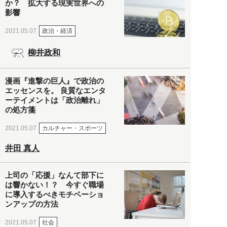
か？ 拡大する現実世界への
影響
政治・経済
2021.05.07
柳井政和
漫画『進撃の巨人』で政治の
エッセンスを。 良質なエンタ
ーテイメントは「政治離れ」
の処方箋
カルチャー・スポーツ
2021.05.07
井田 真人
上司の「応援」なんて部下に
は響かない！？ 今すぐ職場
に導入するべきモチベーショ
ンアップの方法
社会
2021.05.07