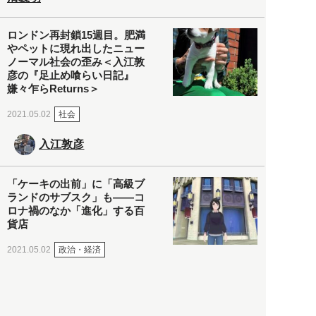
ロンドン再封鎖15週目。肥満
やペットに現れ出したニュー
ノーマル社会の歪み＜入江敦
彦の『足止め喰らい日記』
嫌々乍らReturns＞
社会
2021.05.02
入江敦彦
「ケーキの出前」に「高級ブ
ランドのサブスク」も――コ
ロナ禍のなか「進化」する百
貨店
政治・経済
2021.05.02
都市商業研究所