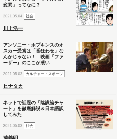
変異」ってなに？
社会
2021.05.04
川上浩一
アンソニー・ホプキンスのオ
スカー受賞は「番狂わせ」な
んかじゃない！ 映画『ファ
ーザー』のここが凄い
カルチャー・スポーツ
2021.05.03
ヒナタカ
ネットで話題の「陰謀論チャ
ート」を徹底解説＆日本語訳
してみた
社会
2021.05.03
清義明