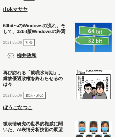
山本マサヤ
64bitへのWindowsの流れ。そ
して、32bit版Windowsの終焉
社会
2021.05.06
柳井政和
再び訪れる「就職氷河期」。
縁故優遇政権を終わらせるの
は今
政治・経済
2021.05.06
ぼうごなつこ
微表情研究の世界的権威に聞
いた、AI表情分析技術の展望