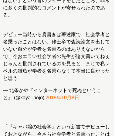
はない」という旨のツイートをしたところ、非常
に多くの批判的なコメントが寄せられたのであ
る。
デビュー当時から肩書きは著述家で、社会学者と
名乗ったことはない。修士卒で査読論文を出して
いない自分が学者を名乗るのはありえないから
で、今おエラい社会学者の先生が論文書いてねぇ
じゃんと批判されているのを見ると、まじで私レ
ベルの雑魚が学者を名乗らなくて本当に良かった
と思う
— 北条かや『インターネットで死ぬというこ
と』 (@kaya_hojo)
2018年10月8日
「『キャバ嬢の社会学』という新書でデビューし
ておきながら、今さら社会学者と名乗ったことは