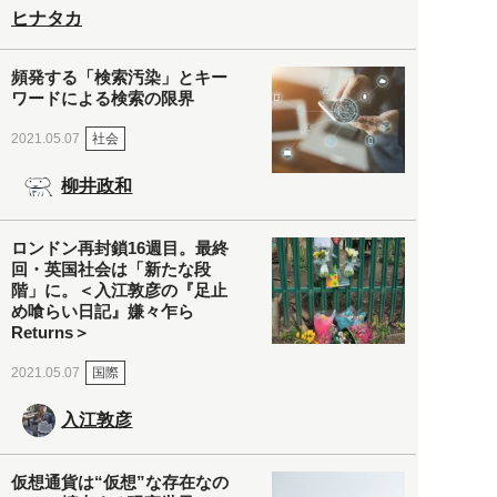
ヒナタカ
頻発する「検索汚染」とキー
ワードによる検索の限界
社会
2021.05.07
柳井政和
ロンドン再封鎖16週目。最終
回・英国社会は「新たな段
階」に。＜入江敦彦の『足止
め喰らい日記』嫌々乍ら
Returns＞
国際
2021.05.07
入江敦彦
仮想通貨は“仮想”な存在なの