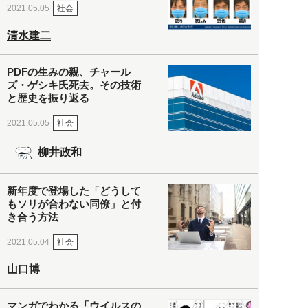
社会
2021.05.05
清水建二
PDFの生みの親、チャール
ズ・ゲシキ氏死去。その技術
と歴史を振り返る
社会
2021.05.05
柳井政和
新年度で登場した「どうして
もソリが合わない同僚」と付
き合う方法
社会
2021.05.04
山口博
マンガでわかる「ウイルスの