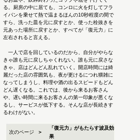
る。厨房の中に居ても、コンロに火を灯してフラ
イパンを乗せて熱で温まるほんの10秒程度の間で
すら、洗った皿を元に戻すとか、使った栓抜きを
元あった場所に戻すとか、すべてが「復元力」に
左右されると言える。
一人で店を回しているのだから、自分がやらな
きゃ誰も元に戻しちゃくれない。誰も元に戻さな
きゃ、店はどんどん乱れていく。開店時間には綺
麗だった店の雰囲気も、夜が更けるにつれ猥雑に
なってしまうし、料理や酒の出るスピードもどん
どん遅くなる。これでは、後から来るお客さん
や、遅い時間に来るお客さんの第一印象が悪くな
るし、サービスが低下する。そんな店が長続きす
るわけがない。
「復元力」がもたらす波及効
次のページ
果