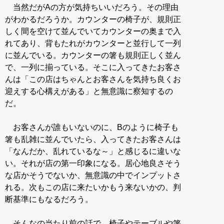
当然だがAの方が気持ちいいだろう。その理由
がわかるだろうか。カウンターの椅子が、規則正
しく間を空けて並んでいてカウンターの奥まで入
れてあり、背もたれがカウンターと並行して一列
に並んでいる。カウンターの箸も規則正しく並ん
で、一列に揃っている。そこに入ってきたお客さ
んは「この店はちゃんとお客さんを気持ち良くお
迎えする心構えがある」と無意識に察知するの
だ。
お客さんが誰もいないのに、Bのように椅子も
箸も乱雑に並んでいたら、入ってきたお客さんは
「なんだか、乱れているな～」と感じるに違いな
い。それが店の第一印象になる。居心地良さそう
な店かそうでないか、無意識の中でインプットさ
れる。次もこの店に来たいかもう来ないかの、判
断基準にもなるだろう。
そんなの当たり前の話で、椅子やテーブルや箸