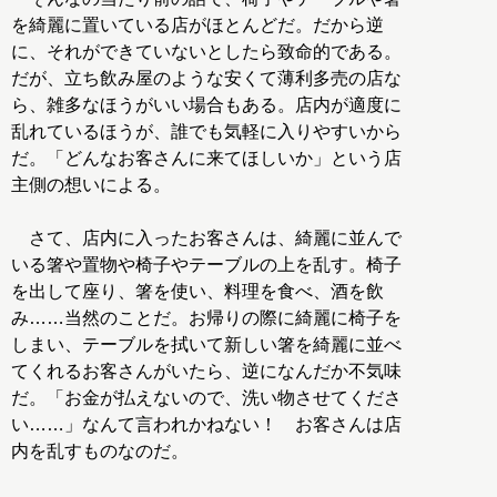
を綺麗に置いている店がほとんどだ。だから逆
に、それができていないとしたら致命的である。
だが、立ち飲み屋のような安くて薄利多売の店な
ら、雑多なほうがいい場合もある。店内が適度に
乱れているほうが、誰でも気軽に入りやすいから
だ。「どんなお客さんに来てほしいか」という店
主側の想いによる。
さて、店内に入ったお客さんは、綺麗に並んで
いる箸や置物や椅子やテーブルの上を乱す。椅子
を出して座り、箸を使い、料理を食べ、酒を飲
み……当然のことだ。お帰りの際に綺麗に椅子を
しまい、テーブルを拭いて新しい箸を綺麗に並べ
てくれるお客さんがいたら、逆になんだか不気味
だ。「お金が払えないので、洗い物させてくださ
い……」なんて言われかねない！ お客さんは店
内を乱すものなのだ。