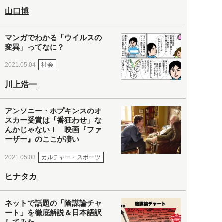
山口博
マンガでわかる「ウイルスの
変異」ってなに？
社会
2021.05.04
川上浩一
アンソニー・ホプキンスのオ
スカー受賞は「番狂わせ」な
んかじゃない！ 映画『ファ
ーザー』のここが凄い
カルチャー・スポーツ
2021.05.03
ヒナタカ
ネットで話題の「陰謀論チャ
ート」を徹底解説＆日本語訳
してみた