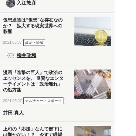
入江敦彦
仮想通貨は“仮想”な存在なの
か？ 拡大する現実世界への
影響
政治・経済
2021.05.07
柳井政和
漫画『進撃の巨人』で政治の
エッセンスを。 良質なエンタ
ーテイメントは「政治離れ」
の処方箋
カルチャー・スポーツ
2021.05.07
井田 真人
上司の「応援」なんて部下に
は響かない！？ 今すぐ職場