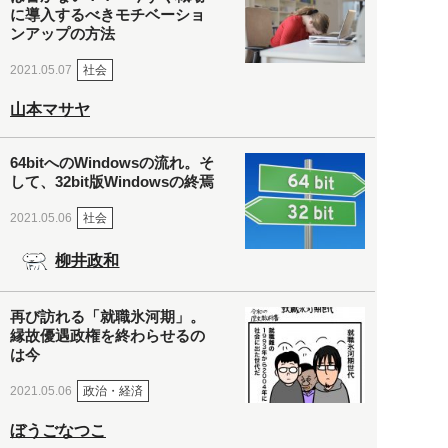
に導入するべきモチベーショ
ンアップの方法
社会
2021.05.07
山本マサヤ
64bitへのWindowsの流れ。そ
して、32bit版Windowsの終焉
社会
2021.05.06
柳井政和
再び訪れる「就職氷河期」。
縁故優遇政権を終わらせるの
は今
政治・経済
2021.05.06
ぼうごなつこ