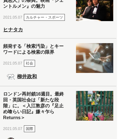
員悪人」の祭典。映画『ジェ
ントルメン』の魅力
カルチャー・スポーツ
2021.05.07
ヒナタカ
頻発する「検索汚染」とキー
ワードによる検索の限界
社会
2021.05.07
柳井政和
ロンドン再封鎖16週目。最終
回・英国社会は「新たな段
階」に。＜入江敦彦の『足止
め喰らい日記』嫌々乍ら
Returns＞
国際
2021.05.07