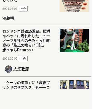
社会
2021.05.03
清義明
ロンドン再封鎖15週目。肥満
やペットに現れ出したニュー
ノーマル社会の歪み＜入江敦
彦の『足止め喰らい日記』
嫌々乍らReturns＞
社会
2021.05.02
入江敦彦
「ケーキの出前」に「高級ブ
ランドのサブスク」も――コ
ロナ禍のなか「進化」する百
貨店
政治・経済
2021.05.02