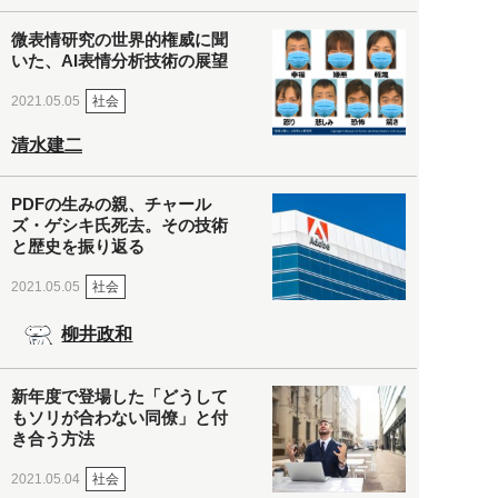
微表情研究の世界的権威に聞
いた、AI表情分析技術の展望
社会
2021.05.05
清水建二
PDFの生みの親、チャール
ズ・ゲシキ氏死去。その技術
と歴史を振り返る
社会
2021.05.05
柳井政和
新年度で登場した「どうして
もソリが合わない同僚」と付
き合う方法
社会
2021.05.04