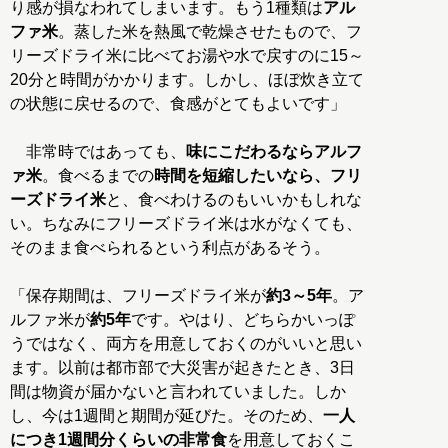
り感が損なわれてしまいます。もう1種類は
アル
ファ米
。蒸した米を熱風で乾燥させたもので、フ
リーズドライ米に比べてお湯や水で戻すのに15～
20分と時間がかかります。しかし、ほぼ炊き立て
の状態に戻せるので、食感がとてもよいです」
非常時ではあっても、
味にこだわるならアルフ
ァ米
。食べるまでの
時間を短縮したいなら、フリ
ーズドライ米
と、食べわけるのもいいかもしれな
い。ちなみにフリーズドライ米は水がなくても、
そのまま食べられるという利点があるそう。
「保存期間は、フリーズドライ米が
約3～5年
。ア
ルファ米が
約5年
です。やはり、どちらかいっぽ
うではなく、両方を用意しておくのがいいと思い
ます。以前は都市部で大災害が起きたとき、3日
間は物資が届かないと言われていました。しか
し、今は1週間と期間が延びた。そのため、
一人
につき1週間分くらいの非常食
を用意しておくこ