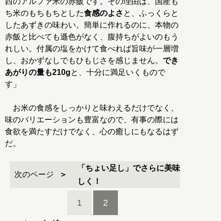
西のアルファ米の赤飯です。その理由は、国産も
ち米のもちもちとした
食感のよさ
と、ふっくらと
したあずきの味わい。簡単に作れるのに、本物の
赤飯と比べても遜色がなく、腹持ちがよいのもう
れしい。付属の塩をかけて食べれば旨味が一層増
し、おかずなしでもひもじさを感じません。
でき
あがりの量も210g
と、十分に満足いくもので
す」
お米の食感をしっかりと味わえるだけでなく、
味のバリエーションも豊富なので、有事の際には
食欲を満たすだけでなく、心の癒しにもなるはず
だ。
「ちょい足し」でさらに美味
次のページ
しく！
1
2