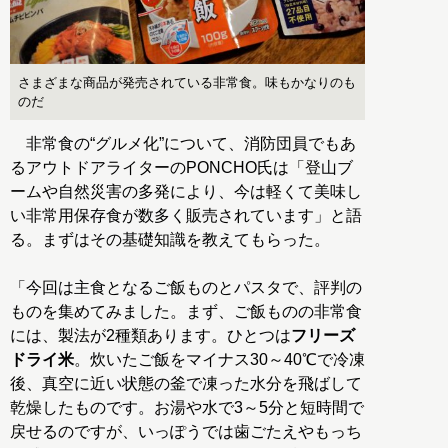
さまざまな商品が発売されている非常食。味もかなりのも
のだ
非常食の“グルメ化”について、消防団員でもあ
るアウトドアライターのPONCHO氏は「登山ブ
ームや自然災害の多発により、今は軽くて美味し
い非常用保存食が数多く販売されています」と語
る。まずはその基礎知識を教えてもらった。
「今回は主食となるご飯ものとパスタで、評判の
ものを集めてみました。まず、ご飯ものの非常食
には、製法が2種類あります。ひとつは
フリーズ
ドライ米
。炊いたご飯をマイナス30～40℃で冷凍
後、真空に近い状態の釜で凍った水分を飛ばして
乾燥したものです。お湯や水で3～5分と短時間で
戻せるのですが、いっぽうでは歯ごたえやもっち