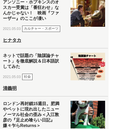
アンソニー・ホプキンスのオ
スカー受賞は「番狂わせ」な
んかじゃない！ 映画『ファ
ーザー』のここが凄い
カルチャー・スポーツ
2021.05.03
ヒナタカ
ネットで話題の「陰謀論チャ
ート」を徹底解説＆日本語訳
してみた
社会
2021.05.03
清義明
ロンドン再封鎖15週目。肥満
やペットに現れ出したニュー
ノーマル社会の歪み＜入江敦
彦の『足止め喰らい日記』
嫌々乍らReturns＞