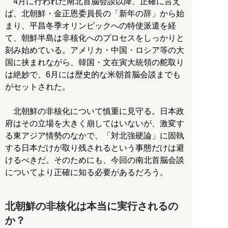
4月に行われた南北首脳会談以降、正確に言え
ば、北朝鮮・金正恩委員長の「新年の辞」から始
まり、平昌冬季オリンピックへの特使派遣を経
て、朝鮮半島は非核化へのプロセスをしっかりと
刻み始めている。アメリカ・中国・ロシア等の大
国に挟まれながら、韓国・文在寅大統領の舵取り
は絶妙で、6月には歴史的な米朝首脳会談までも
がセットされた。
北朝鮮の非核化について慎重に見守る。日本政
府はその立場を大きく崩してはいないが、激変す
る東アジア情勢のなかで、「対北強硬論」に固執
する日本だけが取り残されるという事態だけは避
けるべきだ。そのためにも、今回の南北首脳会談
についてより正確に知る必要があるだろう。
北朝鮮の非核化は本当に実行されるの
か？