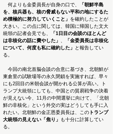
何よりも金委員長が自身の口で、
「朝鮮半島
を、核兵器も、核の脅威もない平和の地にするた
め積極的に努力していくこと」
を確約したことが
大きい。この点に関しては、韓国に帰国した文大
統領の記者会見でも、
「1日目の会談のほとんど
は非核化の話に費やした」
、
「金委員長は非核化
について、何度も私に確約した」
と報告してい
る。
今回の南北首脳会談の合意に基づき、北朝鮮が
東倉里の試験場等の永久閉鎖を実施すれば、早々
にも2回目の米朝会談が開かれる公算が高い。ト
ランプ大統領にしても、中国との貿易戦争の決着
が見えない今、11月の中間選挙に向けて、「北朝
鮮の非核化」という外交の実はどうしても手に入
れたい。北朝鮮の金正恩委員長は、この
トランプ
大統領の見えない「焦り」
も十分に計算してい
る。