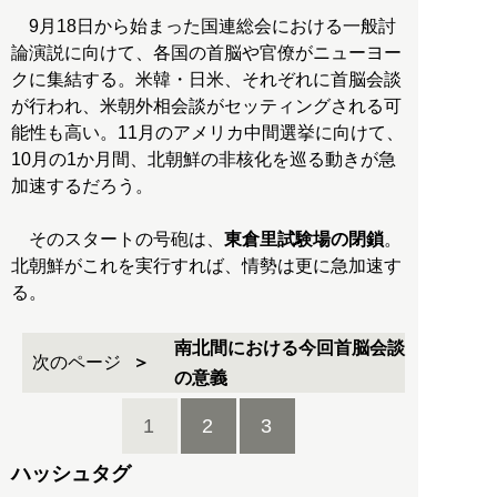
9月18日から始まった国連総会における一般討
論演説に向けて、各国の首脳や官僚がニューヨー
クに集結する。米韓・日米、それぞれに首脳会談
が行われ、米朝外相会談がセッティングされる可
能性も高い。11月のアメリカ中間選挙に向けて、
10月の1か月間、北朝鮮の非核化を巡る動きが急
加速するだろう。
そのスタートの号砲は、
東倉里試験場の閉鎖
。
北朝鮮がこれを実行すれば、情勢は更に急加速す
る。
南北間における今回首脳会談
次のページ
の意義
1
2
3
ハッシュタグ