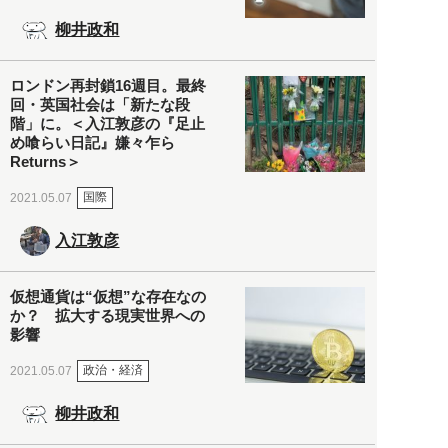
柳井政和
ロンドン再封鎖16週目。最終
回・英国社会は「新たな段
階」に。＜入江敦彦の『足止
め喰らい日記』嫌々乍ら
Returns＞
国際
2021.05.07
入江敦彦
仮想通貨は“仮想”な存在なの
か？ 拡大する現実世界への
影響
政治・経済
2021.05.07
柳井政和