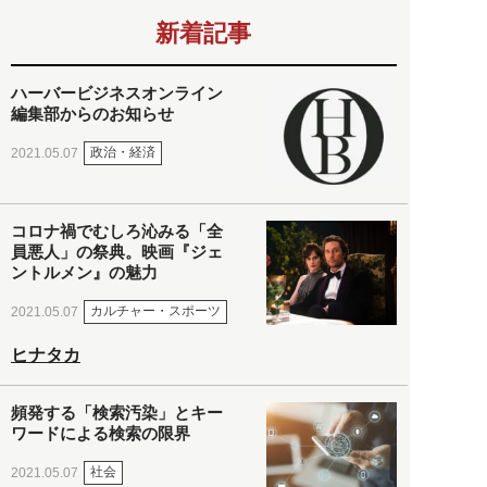
新着記事
ハーバービジネスオンライン
編集部からのお知らせ
政治・経済
2021.05.07
コロナ禍でむしろ沁みる「全
員悪人」の祭典。映画『ジェ
ントルメン』の魅力
カルチャー・スポーツ
2021.05.07
ヒナタカ
頻発する「検索汚染」とキー
ワードによる検索の限界
社会
2021.05.07