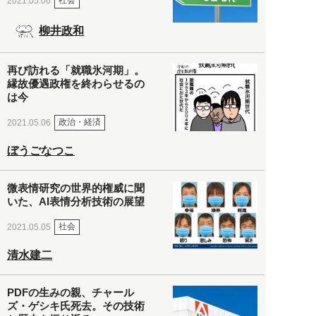
社会
2021.05.06
柳井政和
再び訪れる「就職氷河期」。
縁故優遇政権を終わらせるの
は今
政治・経済
2021.05.06
ぼうごなつこ
微表情研究の世界的権威に聞
いた、AI表情分析技術の展望
社会
2021.05.05
清水建二
PDFの生みの親、チャール
ズ・ゲシキ氏死去。その技術