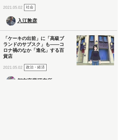
社会
2021.05.02
入江敦彦
「ケーキの出前」に「高級ブ
ランドのサブスク」も――コ
ロナ禍のなか「進化」する百
貨店
政治・経済
2021.05.02
都市商業研究所
「高度外国人材」という言葉
に潜む欺瞞と、日本が搾取し
依存する圧倒的多数の外国人
労働者の実像とは？
社会
2021.05.01
月刊日本