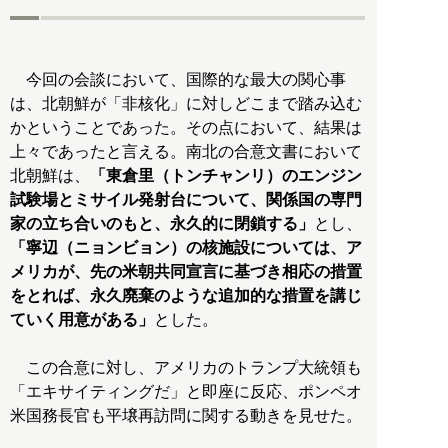
今回の会談において、国際的な最大の関心事
は、北朝鮮が「非核化」に対しどこまで踏み込む
かということであった。その点において、結果は
上々であったと言える。南北の合意文書において
北朝鮮は、
「東倉里（トンチャンリ）のエンジン
試験場とミサイル発射台について、関係国の専門
家の立ち合いのもと、永久的に閉鎖する」
とし、
「寧辺（ニョンビョン）の核施設については、ア
メリカが、先の米朝共同宣言に基づき相応の措置
をとれば、永久廃棄のような追加的な措置を講じ
ていく用意がある」
とした。
この合意に対し、アメリカのトランプ大統領も
「エキサイティングだ」と即座に反応、ポンペオ
米国務長官も平壌再訪問に関する動きを見せた。