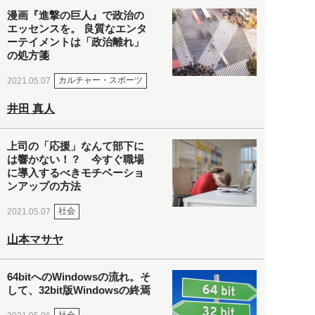
漫画『進撃の巨人』で政治の
エッセンスを。 良質なエンタ
ーテイメントは「政治離れ」
の処方箋
カルチャー・スポーツ
2021.05.07
井田 真人
上司の「応援」なんて部下に
は響かない！？ 今すぐ職場
に導入するべきモチベーショ
ンアップの方法
社会
2021.05.07
山本マサヤ
64bitへのWindowsの流れ。そ
して、32bit版Windowsの終焉