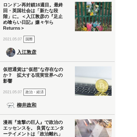
ロンドン再封鎖16週目。最終
回・英国社会は「新たな段
階」に。＜入江敦彦の『足止
め喰らい日記』嫌々乍ら
Returns＞
国際
2021.05.07
入江敦彦
仮想通貨は“仮想”な存在なの
か？ 拡大する現実世界への
影響
政治・経済
2021.05.07
柳井政和
漫画『進撃の巨人』で政治の
エッセンスを。 良質なエンタ
ーテイメントは「政治離れ」