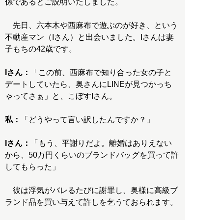
係であるとご説明いたしました。
先日、六本木や西麻布で遊ぶのが好き、という
不動産マン（Iさん）と出会いました。Iさんは妻
子もちの42歳です。
Iさん：
「この前、西麻布で知り合った女の子と
デートしていたら、奥さんにLINEが見つかっち
ゃってさぁ」と、こぼすIさん。
私：
「どうやって言い訳したんですか？」
Iさん：
「もう、平謝りだよ。離婚はありえない
から、50万円くらいのブランドバッグを買って許
してもらった」
彼は浮気がバレるたびに謝罪し、奥様に高級ブ
ランド品を買い与えて許しを乞うておられます。