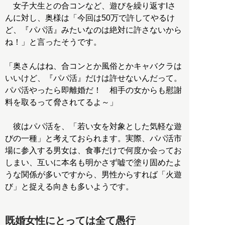
女子大生との合コンなど、遊びを繰り返すIさ
んに対し、奥様は「今回は50万で許してやるけ
ど、『パパ活』みたいなのは絶対に許さないから
ね！」と言ったそうです。
「奥さんはね、合コンとか風俗とかキャバクラは
いいけど、『パパ活』だけは許せないんだって。
パパ活やったら即離婚だ！ 相手の女からも慰謝
料を取るって脅されてるよ～」
彼はパパ活を、「若い女を対象とした気軽な遊
びの一種」と考えておられます。実際、パパ活市
場に参入する男女は、食事だけで何度か会ってお
しまい、互いに本名も明かさず嘘で塗り固めたよ
うな関係が多いですから、男性からすれば「火遊
び」と捉える向きも多いようです。
既婚女性にとっては全て愚行