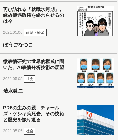
再び訪れる「就職氷河期」。
縁故優遇政権を終わらせるの
は今
政治・経済
2021.05.06
ぼうごなつこ
微表情研究の世界的権威に聞
いた、AI表情分析技術の展望
社会
2021.05.05
清水建二
PDFの生みの親、チャール
ズ・ゲシキ氏死去。その技術
と歴史を振り返る
社会
2021.05.05