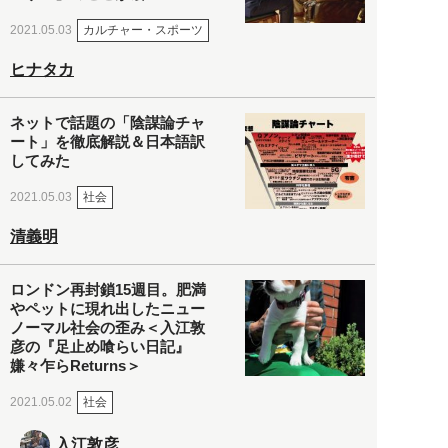
カルチャー・スポーツ
2021.05.03
ヒナタカ
ネットで話題の「陰謀論チャ
ート」を徹底解説＆日本語訳
してみた
社会
2021.05.03
清義明
ロンドン再封鎖15週目。肥満
やペットに現れ出したニュー
ノーマル社会の歪み＜入江敦
彦の『足止め喰らい日記』
嫌々乍らReturns＞
社会
2021.05.02
入江敦彦