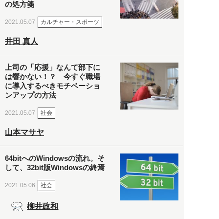
の処方箋
カルチャー・スポーツ
2021.05.07
井田 真人
上司の「応援」なんて部下に
は響かない！？ 今すぐ職場
に導入するべきモチベーショ
ンアップの方法
社会
2021.05.07
山本マサヤ
64bitへのWindowsの流れ。そ
して、32bit版Windowsの終焉
社会
2021.05.06
柳井政和