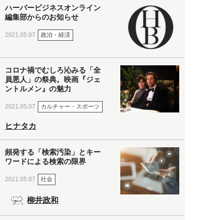
ハーバービジネスオンライン
編集部からのお知らせ
政治・経済
2021.05.07
コロナ禍でむしろ沁みる「全
員悪人」の祭典。映画『ジェ
ントルメン』の魅力
カルチャー・スポーツ
2021.05.07
ヒナタカ
頻発する「検索汚染」とキー
ワードによる検索の限界
社会
2021.05.07
柳井政和