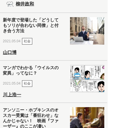
柳井政和
新年度で登場した「どうして
もソリが合わない同僚」と付
き合う方法
社会
2021.05.04
山口博
マンガでわかる「ウイルスの
変異」ってなに？
社会
2021.05.04
川上浩一
アンソニー・ホプキンスのオ
スカー受賞は「番狂わせ」な
んかじゃない！ 映画『ファ
ーザー』のここが凄い