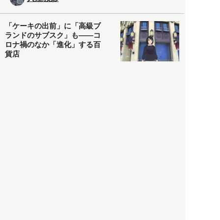
「ケーキの出前」に「高級ブ
ランドのサブスク」も――コ
ロナ禍のなか「進化」する百
貨店
政治・経済
2021.05.02
都市商業研究所
「高度外国人材」という言葉
に潜む欺瞞と、日本が搾取し
依存する圧倒的多数の外国人
労働者の実像とは？
社会
2021.05.01
月刊日本