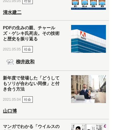
社会
2021.05.05
清水建二
PDFの生みの親、チャール
ズ・ゲシキ氏死去。その技術
と歴史を振り返る
社会
2021.05.05
柳井政和
新年度で登場した「どうして
もソリが合わない同僚」と付
き合う方法
社会
2021.05.04
山口博
マンガでわかる「ウイルスの