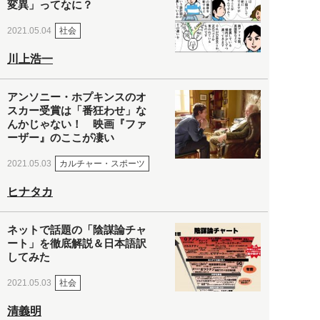
変異」ってなに？
社会
2021.05.04
川上浩一
アンソニー・ホプキンスのオ
スカー受賞は「番狂わせ」な
んかじゃない！ 映画『ファ
ーザー』のここが凄い
カルチャー・スポーツ
2021.05.03
ヒナタカ
ネットで話題の「陰謀論チャ
ート」を徹底解説＆日本語訳
してみた
社会
2021.05.03
清義明