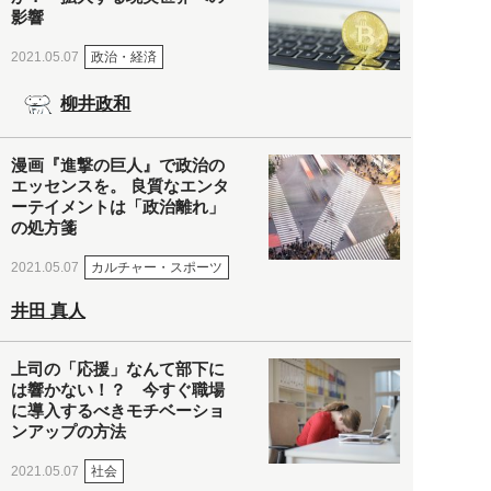
影響
政治・経済
2021.05.07
柳井政和
漫画『進撃の巨人』で政治の
エッセンスを。 良質なエンタ
ーテイメントは「政治離れ」
の処方箋
カルチャー・スポーツ
2021.05.07
井田 真人
上司の「応援」なんて部下に
は響かない！？ 今すぐ職場
に導入するべきモチベーショ
ンアップの方法
社会
2021.05.07