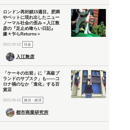
ロンドン再封鎖15週目。肥満
やペットに現れ出したニュー
ノーマル社会の歪み＜入江敦
彦の『足止め喰らい日記』
嫌々乍らReturns＞
社会
2021.05.02
入江敦彦
「ケーキの出前」に「高級ブ
ランドのサブスク」も――コ
ロナ禍のなか「進化」する百
貨店
政治・経済
2021.05.02
都市商業研究所
「高度外国人材」という言葉