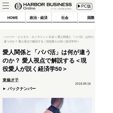
▶PC版
HOME
政治・経済
社会
国際
ハーバー・ビジネス・オンライン
社会
愛人関係と「パパ活」は何が
違うのか？ 愛人視点で解説する＜現役愛人が説く経済学50＞
愛人関係と「パパ活」は何が違う
のか？ 愛人視点で解説する＜現
役愛人が説く経済学50＞
東條才子
2018.09.16
バックナンバー