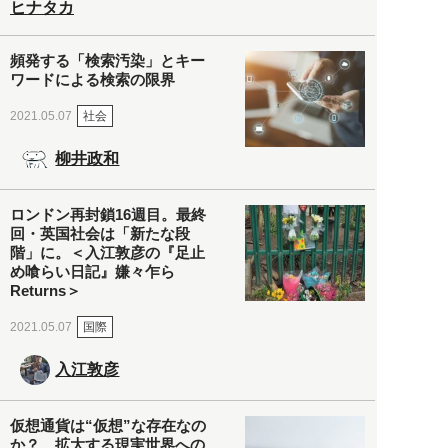
ヒナタカ
頻発する「検索汚染」とキー
ワードによる検索の限界
社会
2021.05.07
柳井政和
ロンドン再封鎖16週目。最終
回・英国社会は「新たな段
階」に。＜入江敦彦の『足止
め喰らい日記』嫌々乍ら
Returns＞
国際
2021.05.07
入江敦彦
仮想通貨は“仮想”な存在なの
か？ 拡大する現実世界への