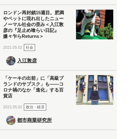
ロンドン再封鎖15週目。肥満
やペットに現れ出したニュー
ノーマル社会の歪み＜入江敦
彦の『足止め喰らい日記』
嫌々乍らReturns＞
社会
2021.05.02
入江敦彦
「ケーキの出前」に「高級ブ
ランドのサブスク」も――コ
ロナ禍のなか「進化」する百
貨店
政治・経済
2021.05.02
都市商業研究所
「高度外国人材」という言葉