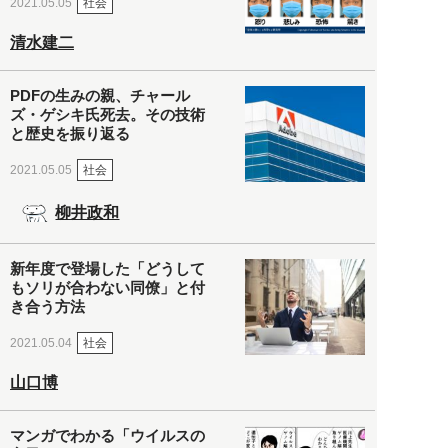
社会
2021.05.05
清水建二
PDFの生みの親、チャール
ズ・ゲシキ氏死去。その技術
と歴史を振り返る
社会
2021.05.05
柳井政和
新年度で登場した「どうして
もソリが合わない同僚」と付
き合う方法
社会
2021.05.04
山口博
マンガでわかる「ウイルスの