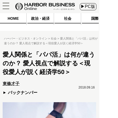
▶PC版
HOME
政治・経済
社会
国際
ハーバー・ビジネス・オンライン
社会
愛人関係と「パパ活」は何が
違うのか？ 愛人視点で解説する＜現役愛人が説く経済学50＞
愛人関係と「パパ活」は何が違う
のか？ 愛人視点で解説する＜現
役愛人が説く経済学50＞
東條才子
2018.09.16
バックナンバー