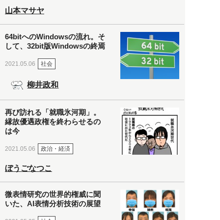
山本マサヤ
64bitへのWindowsの流れ。そ
して、32bit版Windowsの終焉
社会
2021.05.06
柳井政和
再び訪れる「就職氷河期」。
縁故優遇政権を終わらせるの
は今
政治・経済
2021.05.06
ぼうごなつこ
微表情研究の世界的権威に聞
いた、AI表情分析技術の展望