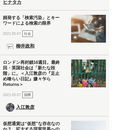
ヒナタカ
頻発する「検索汚染」とキー
ワードによる検索の限界
社会
2021.05.07
柳井政和
ロンドン再封鎖16週目。最終
回・英国社会は「新たな段
階」に。＜入江敦彦の『足止
め喰らい日記』嫌々乍ら
Returns＞
国際
2021.05.07
入江敦彦
仮想通貨は“仮想”な存在なの
か？ 拡大する現実世界への