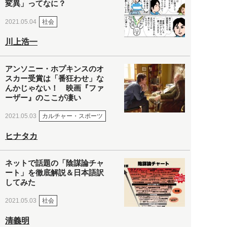
変異」ってなに？
社会
2021.05.04
川上浩一
アンソニー・ホプキンスのオ
スカー受賞は「番狂わせ」な
んかじゃない！ 映画『ファ
ーザー』のここが凄い
カルチャー・スポーツ
2021.05.03
ヒナタカ
ネットで話題の「陰謀論チャ
ート」を徹底解説＆日本語訳
してみた
社会
2021.05.03
清義明