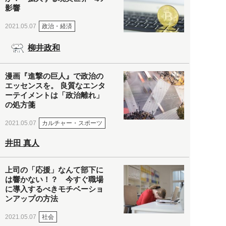
影響
政治・経済
2021.05.07
柳井政和
漫画『進撃の巨人』で政治の
エッセンスを。 良質なエンタ
ーテイメントは「政治離れ」
の処方箋
カルチャー・スポーツ
2021.05.07
井田 真人
上司の「応援」なんて部下に
は響かない！？ 今すぐ職場
に導入するべきモチベーショ
ンアップの方法
社会
2021.05.07