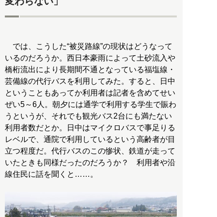
変わらない」
では、こうした“被災路線”の現状はどうなって
いるのだろうか。西日本豪雨によって土砂流入や
橋桁流出により長期間不通となっている福塩線・
芸備線の代行バスを利用してみた。すると、日中
ということもあってか利用者は記者を含めてせい
ぜい5～6人。朝夕には通学で利用する学生で賑わ
うというが、それでも観光バス2台にも満たない
利用者数だとか。日中はマイクロバスで事足りる
レベルで、通院で利用しているという高齢者が目
立つ程度だ。代行バスのこの惨状、鉄道が走って
いたときも同様だったのだろうか？ 利用者や沿
線住民に話を聞くと……。