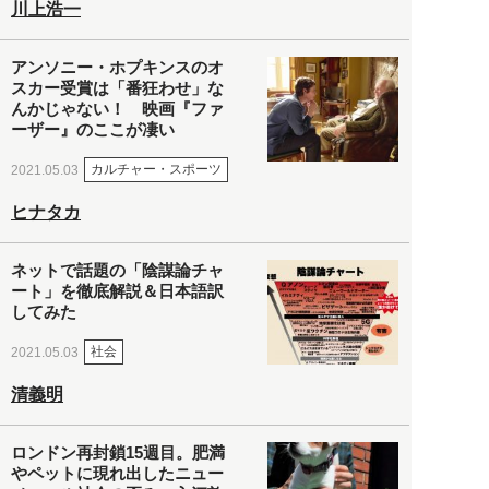
川上浩一
アンソニー・ホプキンスのオ
スカー受賞は「番狂わせ」な
んかじゃない！ 映画『ファ
ーザー』のここが凄い
カルチャー・スポーツ
2021.05.03
ヒナタカ
ネットで話題の「陰謀論チャ
ート」を徹底解説＆日本語訳
してみた
社会
2021.05.03
清義明
ロンドン再封鎖15週目。肥満
やペットに現れ出したニュー