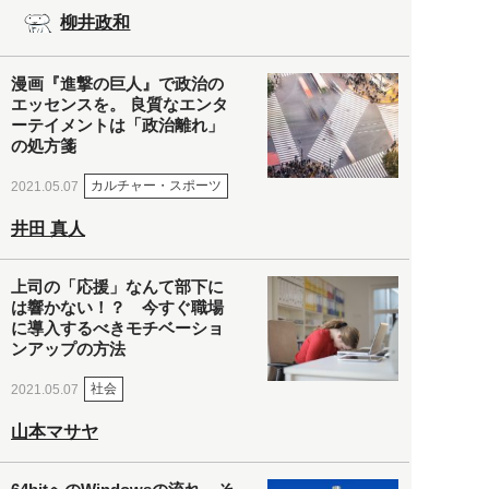
柳井政和
漫画『進撃の巨人』で政治の
エッセンスを。 良質なエンタ
ーテイメントは「政治離れ」
の処方箋
カルチャー・スポーツ
2021.05.07
井田 真人
上司の「応援」なんて部下に
は響かない！？ 今すぐ職場
に導入するべきモチベーショ
ンアップの方法
社会
2021.05.07
山本マサヤ