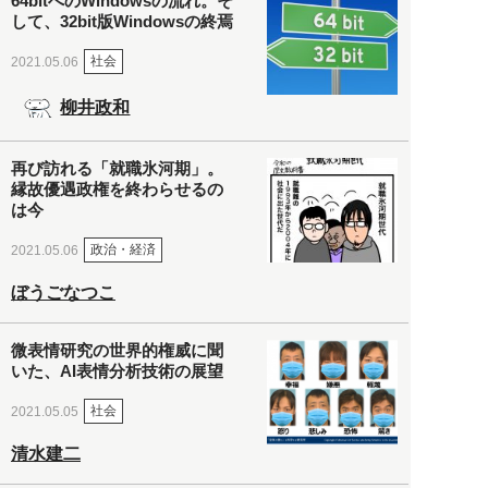
64bitへのWindowsの流れ。そ
して、32bit版Windowsの終焉
社会
2021.05.06
柳井政和
再び訪れる「就職氷河期」。
縁故優遇政権を終わらせるの
は今
政治・経済
2021.05.06
ぼうごなつこ
微表情研究の世界的権威に聞
いた、AI表情分析技術の展望
社会
2021.05.05
清水建二