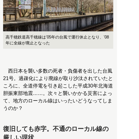
高千穂鉄道高千穂線は’05年の台風で運行休止となり、’08
年に全線が廃止となった
西日本を襲い多数の死者・負傷者を出した台風
21号。過疎化により廃線が取り沙汰されていたと
ころに、全道停電を引き起こした平成30年北海道
胆振東部地震……。次々と襲いかかる災害によっ
て、地方のローカル線はいったいどうなってしま
うのか？
復旧しても赤字。不通のローカル線の
厳しい現状