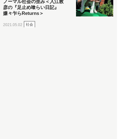
ノーマル社会の歪み＜入江敦
彦の『足止め喰らい日記』
嫌々乍らReturns＞
社会
2021.05.02
入江敦彦
「ケーキの出前」に「高級ブ
ランドのサブスク」も――コ
ロナ禍のなか「進化」する百
貨店
政治・経済
2021.05.02
都市商業研究所
「高度外国人材」という言葉
に潜む欺瞞と、日本が搾取し
依存する圧倒的多数の外国人
労働者の実像とは？