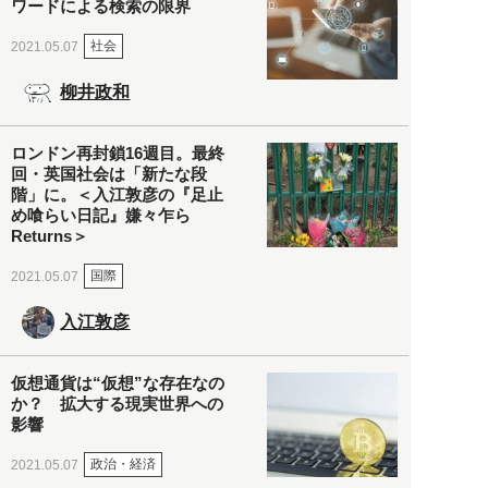
ワードによる検索の限界
社会
2021.05.07
柳井政和
ロンドン再封鎖16週目。最終
回・英国社会は「新たな段
階」に。＜入江敦彦の『足止
め喰らい日記』嫌々乍ら
Returns＞
国際
2021.05.07
入江敦彦
仮想通貨は“仮想”な存在なの
か？ 拡大する現実世界への
影響
政治・経済
2021.05.07