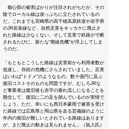
都心部の被害ばかりが注目されがちだが、その
陰でローカル線は崖っぷちに立たされているの
だ。これまでも宮崎県の高千穂高原鉄道や岩手県
のJR岩泉線など、自然災害をキッカケに廃止さ
れた路線は少なくない。そして災害で鉄路が寸断
されるたびに、新たな“廃線危機”が浮上してしま
うのだ。
「もともとこうした路線は災害前から利用者数が
低迷し、存続の危機にさらされていました。災害
はいわば“トドメ”のようなもの。数十億円に及ぶ
復旧コストそのものも問題ですが、むしろJRな
ど事業者は復旧後も赤字の垂れ流しになることを
懸念して、復旧に二の足を踏んでいるのが実情で
しょう。ただ、幸いにも西日本豪雨で被害を受け
た路線では広島県と岡山県を走る芸備線のように
年内の復旧が難しいとされている路線はあります
が、まだ廃止の動きは見られません」（鼠入氏）