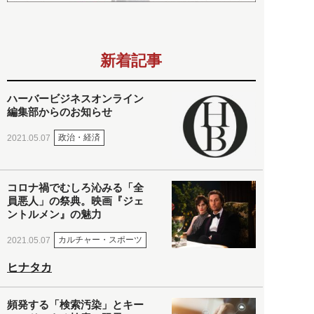
新着記事
ハーバービジネスオンライン
編集部からのお知らせ
政治・経済
2021.05.07
コロナ禍でむしろ沁みる「全
員悪人」の祭典。映画『ジェ
ントルメン』の魅力
カルチャー・スポーツ
2021.05.07
ヒナタカ
頻発する「検索汚染」とキー