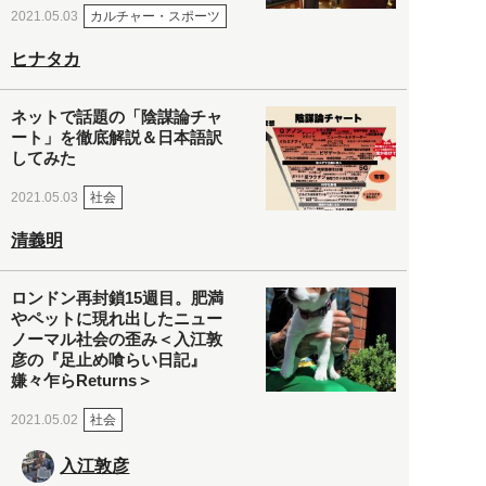
カルチャー・スポーツ
2021.05.03
ヒナタカ
ネットで話題の「陰謀論チャ
ート」を徹底解説＆日本語訳
してみた
社会
2021.05.03
清義明
ロンドン再封鎖15週目。肥満
やペットに現れ出したニュー
ノーマル社会の歪み＜入江敦
彦の『足止め喰らい日記』
嫌々乍らReturns＞
社会
2021.05.02
入江敦彦