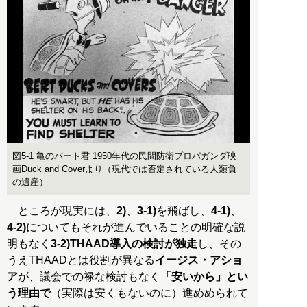
図5-1 亀のバート君 1950年代の民間防衛プロパガンダ映
画Duck and Coverより（現代では否定されている人類負
の遺産）
ところが現実には、
2)
、
3-1)
を飛ばし、
4-1)
、
4-2)
についてもそれが進んでいることの明確な説
明もなく
3-2)THAAD導入の検討が独走
し、その
うえTHAADとは役割が異なる
イージス・アショ
ア
が、議会での禄な検討もなく
「安いから」とい
う理由で
（実際は安くもないのに）進めめられて