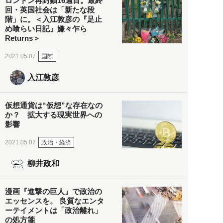
ロンドン再封鎖16週目。最終
回・英国社会は「新たな段
階」に。＜入江敦彦の『足止
め喰らい日記』嫌々乍ら
Returns＞
国際
2021.05.07
入江敦彦
仮想通貨は“仮想”な存在なの
か？ 拡大する現実世界への
影響
政治・経済
2021.05.07
柳井政和
漫画『進撃の巨人』で政治の
エッセンスを。 良質なエンタ
ーテイメントは「政治離れ」
の処方箋