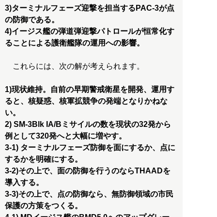
3)ターミナルフェーズ迎撃を担当するPAC-3が点
の防御である。
4)イージス艦の弾道弾迎撃パトロールが恒常化す
ることによる護衛艦隊の運用への影響。
これらには、次の解が考えられます。
1)現状維持。自前の早期警戒衛星を開発、運用す
ると、核疑惑、核軍拡競争の発端となりかねな
い。
2) SM-3Blk IA/Bミサイルの数を現状の32発から
例として320発へと大幅に増やす。
3-1) ターミナルフェーズ防御を面にするか、点に
するかを明確にする。
3-2)その上で、面の防御を行うのならTHAADを
導入する。
3-3)その上で、点の防御なら、無防御領域の市民
保護の方策をつくる。