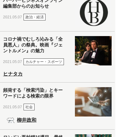
ハーバービジネスオンライン
編集部からのお知らせ
政治・経済
2021.05.07
コロナ禍でむしろ沁みる「全
員悪人」の祭典。映画『ジェ
ントルメン』の魅力
カルチャー・スポーツ
2021.05.07
ヒナタカ
頻発する「検索汚染」とキー
ワードによる検索の限界
社会
2021.05.07
柳井政和