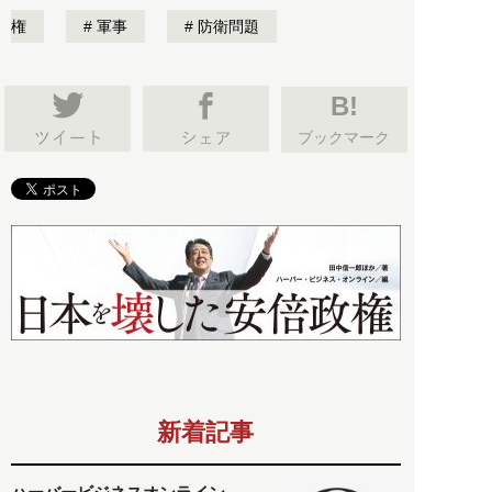
権
軍事
防衛問題
B!
ブックマーク
新着記事