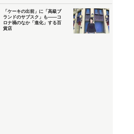
「ケーキの出前」に「高級ブ
ランドのサブスク」も――コ
ロナ禍のなか「進化」する百
貨店
政治・経済
2021.05.02
都市商業研究所
「高度外国人材」という言葉
に潜む欺瞞と、日本が搾取し
依存する圧倒的多数の外国人
労働者の実像とは？
社会
2021.05.01
月刊日本
以前の記事をもっと見る