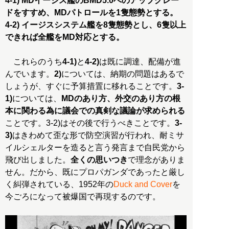
4-1) MDイージス艦のBMD5.0へのアップグレー
ドをすすめ、MDパトロールを1隻態勢とする。
4-2) イージスシステム艦を8隻態勢とし、6隻以上
できれば全艦をMD対応とする。
これらのうち
4-1)
と
4-2)
は既に調達、配備が進
んでいます。
2)
については、納期の問題はあるで
しょうが、すぐに予算措置に移れることです。
3-
1)
については、
MDのあり方、外交のあり方の根
本に関わる為に議会での真剣な議論が求められる
ことです。3-2)はその後で行うべきことです。
3-
3)
はきわめて歪な形で防空演習が行われ、耐ミサ
イルシェルターを造ると言う発言まで自民党から
飛び出しました。
全くの思いつき
で理念がありま
せん。だから、既にプロパガンダであったと厳し
く糾弾されている、1952年の
Duck and Cover
を
今ごろになって被爆国で再現するのです。