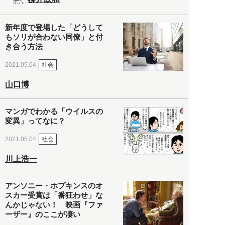
新年度で登場した「どうして
もソリが合わない同僚」と付
き合う方法
社会
2021.05.04
山口博
マンガでわかる「ウイルスの
変異」ってなに？
社会
2021.05.04
川上浩一
アンソニー・ホプキンスのオ
スカー受賞は「番狂わせ」な
んかじゃない！ 映画『ファ
ーザー』のここが凄い