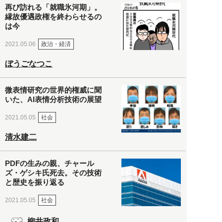
再び訪れる「就職氷河期」。
縁故優遇政権を終わらせるの
は今
政治・経済
2021.05.06
ぼうごなつこ
微表情研究の世界的権威に聞
いた、AI表情分析技術の展望
社会
2021.05.05
清水建二
PDFの生みの親、チャール
ズ・ゲシキ氏死去。その技術
と歴史を振り返る
社会
2021.05.05
柳井政和