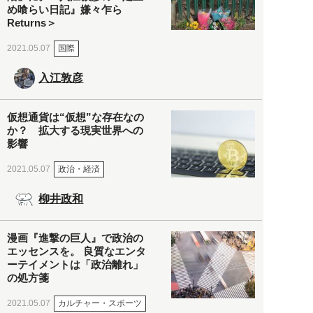
め喰らい日記』嫌々乍ら
Returns＞
国際
2021.05.07
入江敦彦
仮想通貨は“仮想”な存在なの
か？ 拡大する現実世界への
影響
政治・経済
2021.05.07
柳井政和
漫画『進撃の巨人』で政治の
エッセンスを。 良質なエンタ
ーテイメントは「政治離れ」
の処方箋
カルチャー・スポーツ
2021.05.07