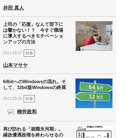
井田 真人
上司の「応援」なんて部下に
は響かない！？ 今すぐ職場
に導入するべきモチベーショ
ンアップの方法
社会
2021.05.07
山本マサヤ
64bitへのWindowsの流れ。そ
して、32bit版Windowsの終焉
社会
2021.05.06
柳井政和
再び訪れる「就職氷河期」。
縁故優遇政権を終わらせるの