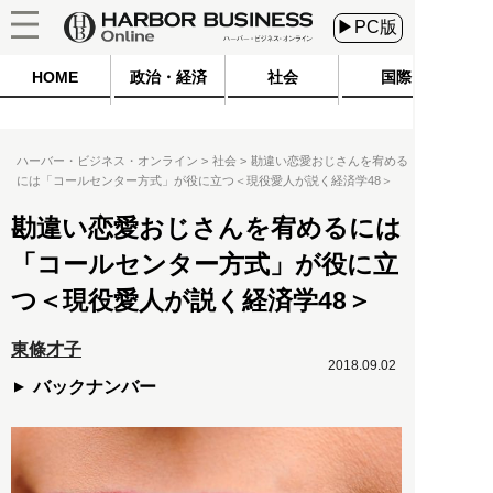
▶PC版
HOME
政治・経済
社会
国際
ハーバー・ビジネス・オンライン
社会
勘違い恋愛おじさんを宥める
には「コールセンター方式」が役に立つ＜現役愛人が説く経済学48＞
勘違い恋愛おじさんを宥めるには
「コールセンター方式」が役に立
つ＜現役愛人が説く経済学48＞
東條才子
2018.09.02
バックナンバー