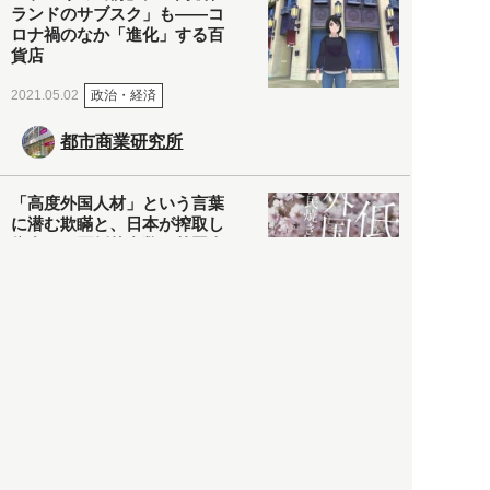
ランドのサブスク」も――コ
ロナ禍のなか「進化」する百
貨店
政治・経済
2021.05.02
都市商業研究所
「高度外国人材」という言葉
に潜む欺瞞と、日本が搾取し
依存する圧倒的多数の外国人
労働者の実像とは？
社会
2021.05.01
月刊日本
以前の記事をもっと見る