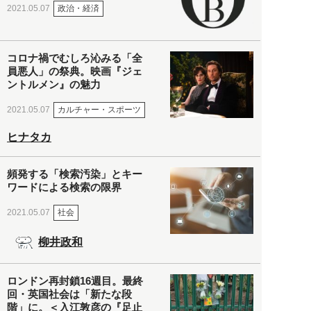
政治・経済
2021.05.07
コロナ禍でむしろ沁みる「全
員悪人」の祭典。映画『ジェ
ントルメン』の魅力
カルチャー・スポーツ
2021.05.07
ヒナタカ
頻発する「検索汚染」とキー
ワードによる検索の限界
社会
2021.05.07
柳井政和
ロンドン再封鎖16週目。最終
回・英国社会は「新たな段
階」に。＜入江敦彦の『足止