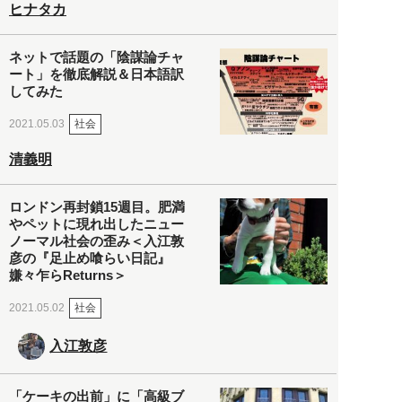
ヒナタカ
ネットで話題の「陰謀論チャ
ート」を徹底解説＆日本語訳
してみた
社会
2021.05.03
清義明
ロンドン再封鎖15週目。肥満
やペットに現れ出したニュー
ノーマル社会の歪み＜入江敦
彦の『足止め喰らい日記』
嫌々乍らReturns＞
社会
2021.05.02
入江敦彦
「ケーキの出前」に「高級ブ