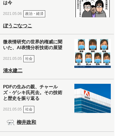
は今
政治・経済
2021.05.06
ぼうごなつこ
微表情研究の世界的権威に聞
いた、AI表情分析技術の展望
社会
2021.05.05
清水建二
PDFの生みの親、チャール
ズ・ゲシキ氏死去。その技術
と歴史を振り返る
社会
2021.05.05
柳井政和