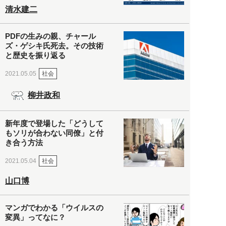
清水建二
PDFの生みの親、チャール
ズ・ゲシキ氏死去。その技術
と歴史を振り返る
社会
2021.05.05
柳井政和
新年度で登場した「どうして
もソリが合わない同僚」と付
き合う方法
社会
2021.05.04
山口博
マンガでわかる「ウイルスの
変異」ってなに？