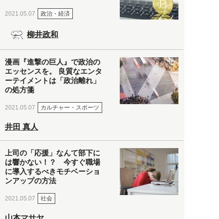
政治・経済
2021.05.07
柳井政和
漫画『進撃の巨人』で政治の
エッセンスを。 良質なエンタ
ーテイメントは「政治離れ」
の処方箋
カルチャー・スポーツ
2021.05.07
井田 真人
上司の「応援」なんて部下に
は響かない！？ 今すぐ職場
に導入するべきモチベーショ
ンアップの方法
社会
2021.05.07
山本マサヤ