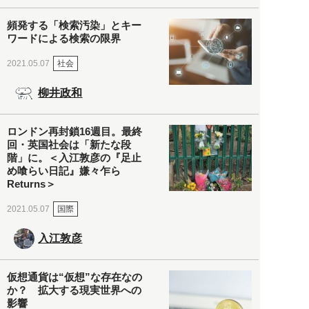
頻発する「検索汚染」とキー
ワードによる検索の限界
社会
2021.05.07
柳井政和
ロンドン再封鎖16週目。最終
回・英国社会は「新たな段
階」に。＜入江敦彦の『足止
め喰らい日記』嫌々乍ら
Returns＞
国際
2021.05.07
入江敦彦
仮想通貨は“仮想”な存在なの
か？ 拡大する現実世界への
影響