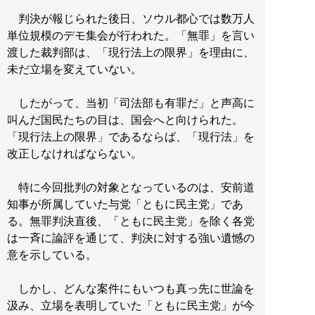
判決が報じられた後日、ソウル都心では数万人
単位規模のデモ集会が行われた。「無罪」を言い
渡した裁判部は、「現行法上の限界」を理由に、
未だ立場を変えていない。
したがって、当初「司法部も有罪だ」と声高に
叫んだ国民たちの目は、国会へと向けられた。
「現行法上の限界」であるならば、「現行法」を
改正しなければならない。
特に今回批判の対象となっているのは、安前道
知事が所属していた与党「ともに民主党」であ
る。無罪判決直後、「ともに民主党」を除く各党
は一斉に論評を通じて、判決に対する強い遺憾の
意を示している。
しかし、どんな案件にもいつも真っ先に世論を
汲み、立場を表明していた「ともに民主党」が今