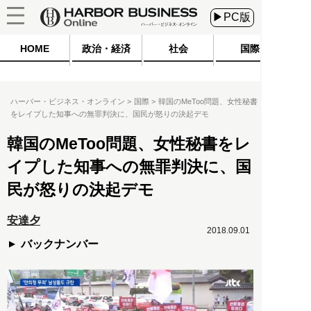
▶PC版
HOME
政治・経済
社会
国際
ハーバー・ビジネス・オンライン
国際
韓国のMeToo問題、女性秘書
をレイプした知事への無罪判決に、国民が怒りの決起デモ
韓国のMeToo問題、女性秘書をレ
イプした知事への無罪判決に、国
民が怒りの決起デモ
安達夕
2018.09.01
バックナンバー