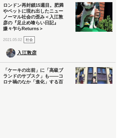
ロンドン再封鎖15週目。肥満
やペットに現れ出したニュー
ノーマル社会の歪み＜入江敦
彦の『足止め喰らい日記』
嫌々乍らReturns＞
社会
2021.05.02
入江敦彦
「ケーキの出前」に「高級ブ
ランドのサブスク」も――コ
ロナ禍のなか「進化」する百
貨店
政治・経済
2021.05.02
都市商業研究所
「高度外国人材」という言葉
に潜む欺瞞と、日本が搾取し