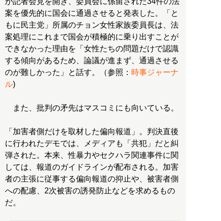
が記者会見を開き、委員会に係留された34件の法
案を優先的に国会に通過させると発表した。「と
もに民主党」所属のチョン女性家族委員長は、法
案処理にこれまで国会が積極的に乗り出すことが
できなかった理由を「女性たちの問題だけで認識
する傾向があるため、論議が進まず、通過させる
のが難しかった」と話す。（参照：
時事ジャーナ
ル
)
また、批判の矛先はマスコミにも向いている。
「加害者側だけを取材した偏向報道」。判決直後
に行われたデモでは、メディアも「共犯」だと糾
弾された。本来、性暴力やセクハラ関連事件に関
しては、報道のガイドラインが配布される。加害
者の主張に従事する偏向報道の抑止や、被害者側
への配慮、2次被害の誘発防止などを求めるもの
だ。