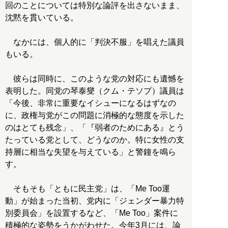
回のことについては特別な論評を出さないまま、
沈黙を貫いている。
なかには、個人的に「判決不服」を唱えた議員
もいる。
彼らは同時に、このような党の対応にも遺憾を
表明した。同党の琴泰燮（クム・テソプ）議員は
「今後、非常に重要なイシューになるはずなの
に、政権与党がこの問題に消極的な態度を示した
のはとても残念」、「『弱者のためにある』とう
たっている党として、どうなのか。特に女性の支
持層に相当な失望を与えている」と警鐘を鳴ら
す。
そもそも「ともに民主党」は、「Me Too運
動」が始まった当初、党内に「ジェンダー暴力特
別委員会」を設置するなど、「Me Too」案件に
積極的な姿勢をうかがわせた。今年3月には、論