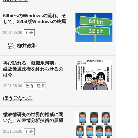
64bitへのWindowsの流れ。そ
して、32bit版Windowsの終焉
社会
2021.05.06
柳井政和
再び訪れる「就職氷河期」。
縁故優遇政権を終わらせるの
は今
政治・経済
2021.05.06
ぼうごなつこ
微表情研究の世界的権威に聞
いた、AI表情分析技術の展望
社会
2021.05.05