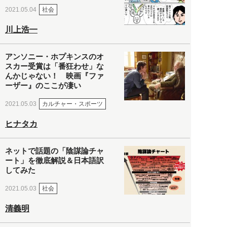
社会
2021.05.04
川上浩一
アンソニー・ホプキンスのオ
スカー受賞は「番狂わせ」な
んかじゃない！ 映画『ファ
ーザー』のここが凄い
カルチャー・スポーツ
2021.05.03
ヒナタカ
ネットで話題の「陰謀論チャ
ート」を徹底解説＆日本語訳
してみた
社会
2021.05.03
清義明