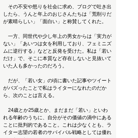
その不安や怒りを社会に求め、ブログで吐き出
したら、うんと年上のおじさんたちは「荒削りだ
が素晴らしい」「面白い」と称賛してくれた。
一方、同世代や少し年上の男女からは「実力が
ない」「あいつは女を利用しており、フェミニズ
ムに逆行する」などと反発を受けた。私は「若い
だけ」で、そこに本質など存在しないと見抜いて
いた人も多かったのだろう。
だが、「若い女」の頃に書いた記事やツイート
がバズったことで私はライターになれたのだか
ら、次のことは言える。
24歳とか25歳とか、まだまだ「若い」といわ
れる年齢のうちに、自分がその価値の渦中にある
ことに批判的であること。これは少なくとも、ラ
イター志望の若者のサバイバル戦略としては優れ