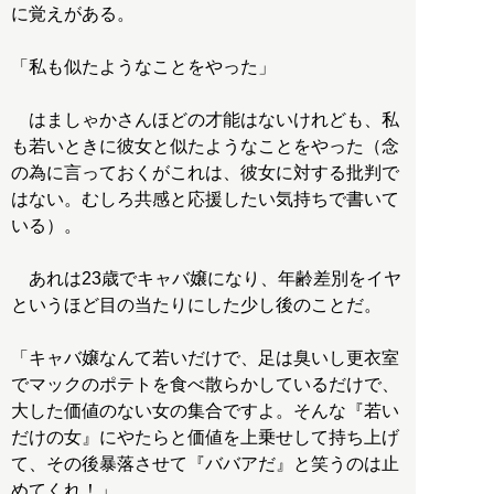
に覚えがある。
「私も似たようなことをやった」
はましゃかさんほどの才能はないけれども、私
も若いときに彼女と似たようなことをやった（念
の為に言っておくがこれは、彼女に対する批判で
はない。むしろ共感と応援したい気持ちで書いて
いる）。
あれは23歳でキャバ嬢になり、年齢差別をイヤ
というほど目の当たりにした少し後のことだ。
「キャバ嬢なんて若いだけで、足は臭いし更衣室
でマックのポテトを食べ散らかしているだけで、
大した価値のない女の集合ですよ。そんな『若い
だけの女』にやたらと価値を上乗せして持ち上げ
て、その後暴落させて『ババアだ』と笑うのは止
めてくれ！」