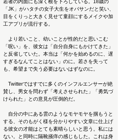
若者の内面にも深く根を下ろしている。18歳の
「JK」がハタチの女子大生をオバサンだと笑い、
目をくりっと大きく見せて童顔にするメイクや加
工アプリが流行する。
より若いこと、幼いことが性的だと思いこむ
「呪い」を、彼女は「自分自身にもかけてきた」
と反省していた。本当は「何かを始めるのに、遅
すぎるなんてことはない」のに。若さを失って
も、希望まで失う必要はないはずなのに。
Twitterではすでに多くのインフルエンサーが絶
賛し、男女を問わず「考えさせられた」「勇気づ
けられた」との意見が圧倒的だ。
自分の中にある雲のようなモヤモヤを掴もうと
する、そのもがく様を分かりやすい文章に仕上げ
る彼女の才能はとても素晴らしいと思う。私には
ない。と同時に隔靴掻痒の感じもした。これは身