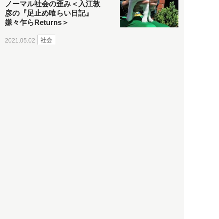
ノーマル社会の歪み＜入江敦
彦の『足止め喰らい日記』
嫌々乍らReturns＞
社会
2021.05.02
入江敦彦
「ケーキの出前」に「高級ブ
ランドのサブスク」も――コ
ロナ禍のなか「進化」する百
貨店
政治・経済
2021.05.02
都市商業研究所
「高度外国人材」という言葉
に潜む欺瞞と、日本が搾取し
依存する圧倒的多数の外国人
労働者の実像とは？