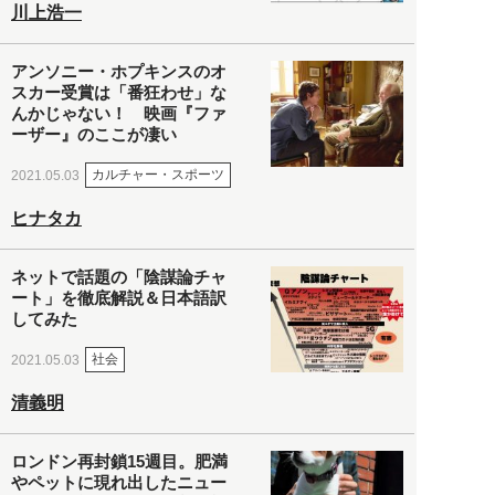
川上浩一
アンソニー・ホプキンスのオ
スカー受賞は「番狂わせ」な
んかじゃない！ 映画『ファ
ーザー』のここが凄い
カルチャー・スポーツ
2021.05.03
ヒナタカ
ネットで話題の「陰謀論チャ
ート」を徹底解説＆日本語訳
してみた
社会
2021.05.03
清義明
ロンドン再封鎖15週目。肥満
やペットに現れ出したニュー