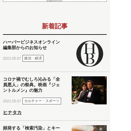
新着記事
ハーバービジネスオンライン
編集部からのお知らせ
政治・経済
2021.05.07
コロナ禍でむしろ沁みる「全
員悪人」の祭典。映画『ジェ
ントルメン』の魅力
カルチャー・スポーツ
2021.05.07
ヒナタカ
頻発する「検索汚染」とキー