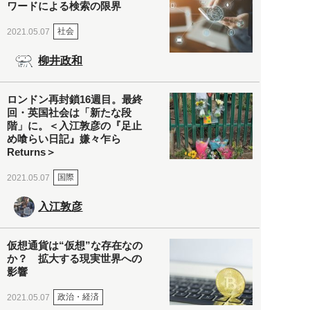
ワードによる検索の限界
社会
2021.05.07
柳井政和
ロンドン再封鎖16週目。最終
回・英国社会は「新たな段
階」に。＜入江敦彦の『足止
め喰らい日記』嫌々乍ら
Returns＞
国際
2021.05.07
入江敦彦
仮想通貨は“仮想”な存在なの
か？ 拡大する現実世界への
影響
政治・経済
2021.05.07