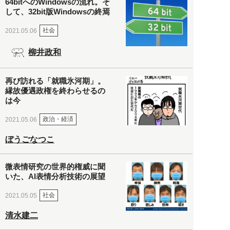
64bitへのWindowsの流れ。そ
して、32bit版Windowsの終焉
社会
2021.05.06
柳井政和
再び訪れる「就職氷河期」。
縁故優遇政権を終わらせるの
は今
政治・経済
2021.05.06
ぼうごなつこ
微表情研究の世界的権威に聞
いた、AI表情分析技術の展望
社会
2021.05.05
清水建二