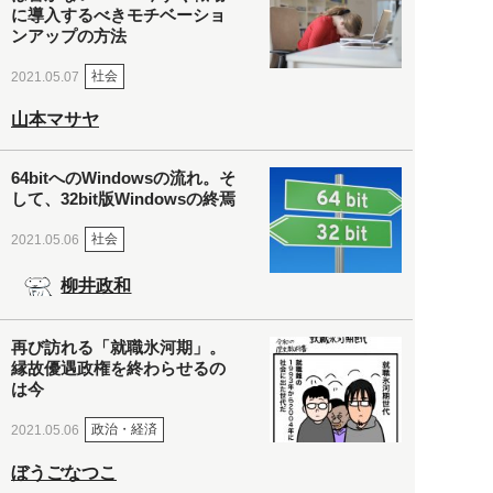
に導入するべきモチベーショ
ンアップの方法
社会
2021.05.07
山本マサヤ
64bitへのWindowsの流れ。そ
して、32bit版Windowsの終焉
社会
2021.05.06
柳井政和
再び訪れる「就職氷河期」。
縁故優遇政権を終わらせるの
は今
政治・経済
2021.05.06
ぼうごなつこ