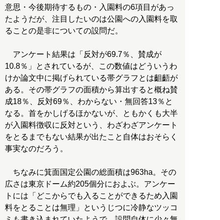
意思・今後期待するもの・入園料の6項目があっ
たようだが、注目したいのは公園への入園料を取
ることの是非についての設問だ。
アンケート結果は「反対が69.7％、賛成が
10.8％」とされているが、この数値はどういうわ
けか論文中に掲げられている帯グラフとは齟齬が
ある。その帯グラフの面積から算出すると概ね賛
成18％、反対69％、わからない・無回答13％と
なる。首をかしげるほかないが、ともかくも大半
が入園料徴収に反対という、わざわざアンケート
をとるまでもない結果が出たこと自体はおそらく
事実なのだろう。
ちなみに箕面国定公園の総面積は963ha。その
広さは東京ドーム約205個分におよぶ。アンケー
トには「どこからでも入ることができるため入園
料をとることは無理」というじつに冷静なツッコ
ミも書き込まれていたようで、設問自体に少々無