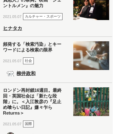
ントルメン』の魅力
カルチャー・スポーツ
2021.05.07
ヒナタカ
頻発する「検索汚染」とキー
ワードによる検索の限界
社会
2021.05.07
柳井政和
ロンドン再封鎖16週目。最終
回・英国社会は「新たな段
階」に。＜入江敦彦の『足止
め喰らい日記』嫌々乍ら
Returns＞
国際
2021.05.07