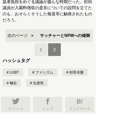
益者負担をめぐる議論が盛んな時期だった。杉田
議員が入園料徴収の是非についての設問を立てた
のも、おそらくそうした報道等に触発されたもの
だろう。
次のページ
サッチャーとNPMへの傾倒
1
2
ハッシュタグ
LGBT
ファシズム
杉田水脈
極右
生産性
B!
ブックマーク