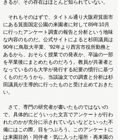
きるが、その存在はほとんど知られていない。
それもそのはずで、タイトル通り大阪府箕面市
にある箕面国定公園の来園者に対して89年10月
に行ったアンケート調査の報告と分析という地味
な内容のものだ。公式サイトによると杉田議員は
90年に鳥取大卒業、’92年より西宮市役所勤務と
あるから、おそらく授業での発表か、卒論の一部
を卒業後にまとめたものだろう。教員が共著者と
なっているのも大学が発行する紀要の慣行に基づ
くものだろうから、当該論文での調査と分析は杉
田議員が主導的に行ったものと受け止めておきた
い。
さて、専門の研究者が書いたものではないの
で、具体的にどういった文言でアンケートが行わ
れたのかが充分に示されていないなどといった不
備にはこの際、目をつぶろう。このアンケートに
は来園目的・同伴者・気に入った場所・再来園の