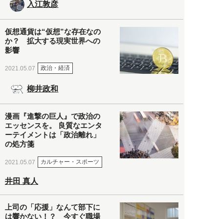
入江敦彦
仮想通貨は“仮想”な存在なの
か？ 拡大する現実世界への
影響
政治・経済
2021.05.07
柳井政和
漫画『進撃の巨人』で政治の
エッセンスを。 良質なエンタ
ーテイメントは「政治離れ」
の処方箋
カルチャー・スポーツ
2021.05.07
井田 真人
上司の「応援」なんて部下に
は響かない！？ 今すぐ職場