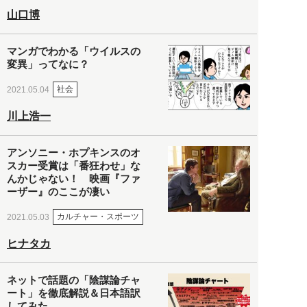
山口博
マンガでわかる「ウイルスの
変異」ってなに？
社会
2021.05.04
川上浩一
アンソニー・ホプキンスのオ
スカー受賞は「番狂わせ」な
んかじゃない！ 映画『ファ
ーザー』のここが凄い
カルチャー・スポーツ
2021.05.03
ヒナタカ
ネットで話題の「陰謀論チャ
ート」を徹底解説＆日本語訳
してみた