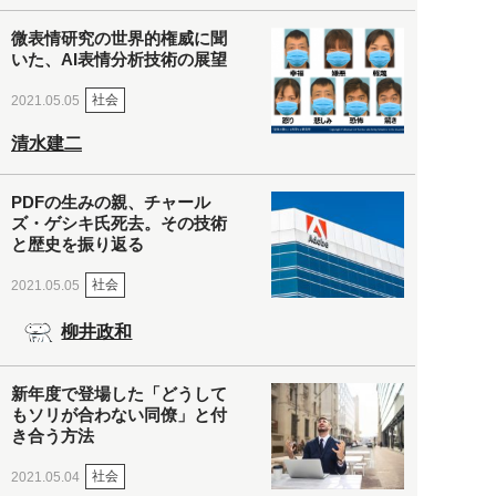
微表情研究の世界的権威に聞
いた、AI表情分析技術の展望
社会
2021.05.05
清水建二
PDFの生みの親、チャール
ズ・ゲシキ氏死去。その技術
と歴史を振り返る
社会
2021.05.05
柳井政和
新年度で登場した「どうして
もソリが合わない同僚」と付
き合う方法
社会
2021.05.04