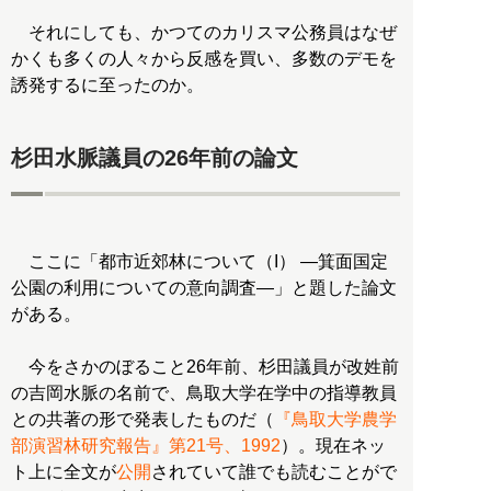
それにしても、かつてのカリスマ公務員はなぜ
かくも多くの人々から反感を買い、多数のデモを
誘発するに至ったのか。
杉田水脈議員の26年前の論文
ここに「都市近郊林について（I） ―箕面国定
公園の利用についての意向調査―」と題した論文
がある。
今をさかのぼること26年前、杉田議員が改姓前
の吉岡水脈の名前で、鳥取大学在学中の指導教員
との共著の形で発表したものだ（
『鳥取大学農学
部演習林研究報告』第21号、1992
）。現在ネッ
ト上に全文が
公開
されていて誰でも読むことがで