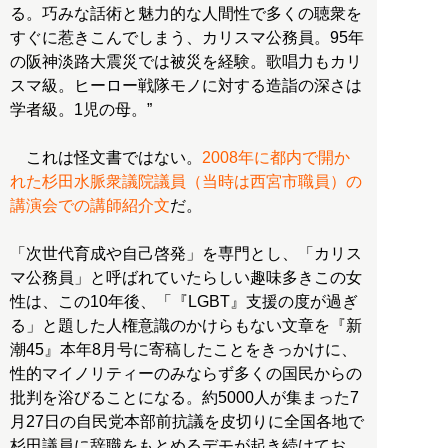
る。巧みな話術と魅力的な人間性で多くの聴衆を
すぐに惹きこんでしまう、カリスマ公務員。95年
の阪神淡路大震災では被災を経験。歌唱力もカリ
スマ級。ヒーロー戦隊モノに対する造詣の深さは
学者級。1児の母。”
これは怪文書ではない。
2008年に都内で開か
れた杉田水脈衆議院議員（当時は西宮市職員）の
講演会での講師紹介文
だ。
「次世代育成や自己啓発」を専門とし、「カリス
マ公務員」と呼ばれていたらしい趣味多きこの女
性は、この10年後、「『LGBT』支援の度が過ぎ
る」と題した人権意識のかけらもない文章を『新
潮45』本年8月号に寄稿したことをきっかけに、
性的マイノリティーのみならず多くの国民からの
批判を浴びることになる。約5000人が集まった7
月27日の自民党本部前抗議を皮切りに全国各地で
杉田議員に辞職をもとめるデモが起き続けてお