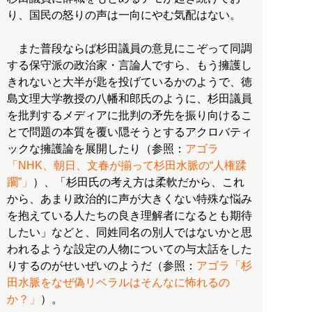
り、国民の怒りの声は一向にやむ気配はない。
また普段ならば杉田議員の意見にこぞって同調
する保守派の政治家・言論人ですら、もう擁護し
きれないと大半が匙を投げているかのようで、徳
島文理大学教授の八幡和郎氏のように、杉田議員
を批判するメディアに批判の矛先を振り向けるこ
とで問題の本質を覆い隠そうとするアクロバティ
ックな擁護論を展開したり（参照：
アゴラ
「NHK、朝日、文春が揃って杉田水脈の“人権蹂
躙”」
）、「杉田氏の考え方は柔軟だから、これ
から、あまり政治的に声が大きくない特殊な悩み
を抱えている人たちの良き理解者になるとも期待
したい」などと、同姓同名の別人ではないかと思
われるような設定の人物についての与太話をした
りするのがせいぜいのようだ（参照：
アゴラ「杉
田水脈をなぜ偽リベラルはそんなに怖れるの
か？」
）。