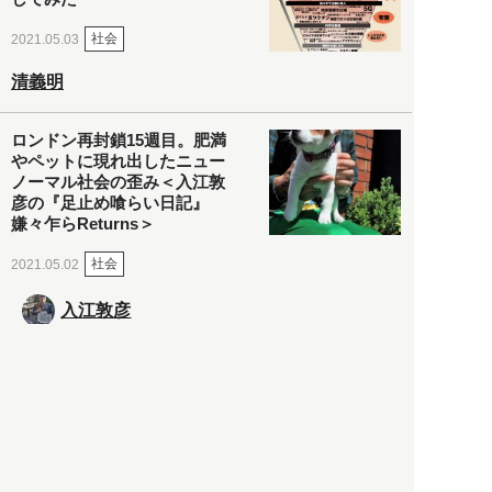
社会
2021.05.03
清義明
ロンドン再封鎖15週目。肥満
やペットに現れ出したニュー
ノーマル社会の歪み＜入江敦
彦の『足止め喰らい日記』
嫌々乍らReturns＞
社会
2021.05.02
入江敦彦
「ケーキの出前」に「高級ブ
ランドのサブスク」も――コ
ロナ禍のなか「進化」する百
貨店
政治・経済
2021.05.02