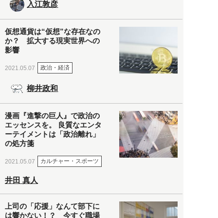
入江敦彦
仮想通貨は“仮想”な存在なの
か？ 拡大する現実世界への
影響
政治・経済
2021.05.07
柳井政和
漫画『進撃の巨人』で政治の
エッセンスを。 良質なエンタ
ーテイメントは「政治離れ」
の処方箋
カルチャー・スポーツ
2021.05.07
井田 真人
上司の「応援」なんて部下に
は響かない！？ 今すぐ職場