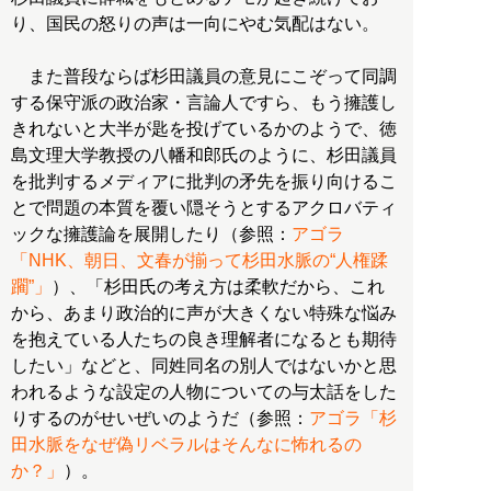
り、国民の怒りの声は一向にやむ気配はない。
また普段ならば杉田議員の意見にこぞって同調
する保守派の政治家・言論人ですら、もう擁護し
きれないと大半が匙を投げているかのようで、徳
島文理大学教授の八幡和郎氏のように、杉田議員
を批判するメディアに批判の矛先を振り向けるこ
とで問題の本質を覆い隠そうとするアクロバティ
ックな擁護論を展開したり（参照：
アゴラ
「NHK、朝日、文春が揃って杉田水脈の“人権蹂
躙”」
）、「杉田氏の考え方は柔軟だから、これ
から、あまり政治的に声が大きくない特殊な悩み
を抱えている人たちの良き理解者になるとも期待
したい」などと、同姓同名の別人ではないかと思
われるような設定の人物についての与太話をした
りするのがせいぜいのようだ（参照：
アゴラ「杉
田水脈をなぜ偽リベラルはそんなに怖れるの
か？」
）。