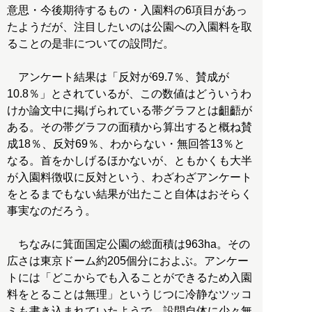
意思・今後期待するもの・入園料の6項目があっ
たようだが、注目したいのは公園への入園料を取
ることの是非についての設問だ。
アンケート結果は「反対が69.7％、賛成が
10.8％」とされているが、この数値はどういうわ
けか論文中に掲げられている帯グラフとは齟齬が
ある。その帯グラフの面積から算出すると概ね賛
成18％、反対69％、わからない・無回答13％と
なる。首をかしげるほかないが、ともかくも大半
が入園料徴収に反対という、わざわざアンケート
をとるまでもない結果が出たこと自体はおそらく
事実なのだろう。
ちなみに箕面国定公園の総面積は963ha。その
広さは東京ドーム約205個分におよぶ。アンケー
トには「どこからでも入ることができるため入園
料をとることは無理」というじつに冷静なツッコ
ミも書き込まれていたようで、設問自体に少々無