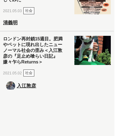
社会
2021.05.03
清義明
ロンドン再封鎖15週目。肥満
やペットに現れ出したニュー
ノーマル社会の歪み＜入江敦
彦の『足止め喰らい日記』
嫌々乍らReturns＞
社会
2021.05.02
入江敦彦
「ケーキの出前」に「高級ブ
ランドのサブスク」も――コ
ロナ禍のなか「進化」する百
貨店
政治・経済
2021.05.02