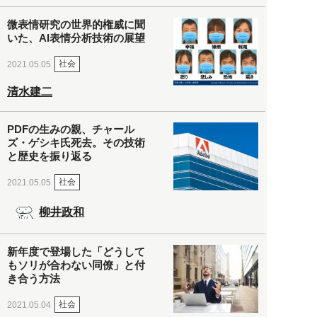
微表情研究の世界的権威に聞
いた、AI表情分析技術の展望
社会
2021.05.05
清水建二
PDFの生みの親、チャール
ズ・ゲシキ氏死去。その技術
と歴史を振り返る
社会
2021.05.05
柳井政和
新年度で登場した「どうして
もソリが合わない同僚」と付
き合う方法
社会
2021.05.04