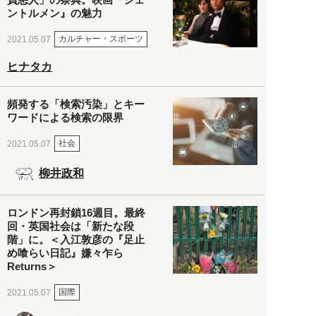
ントルメン』の魅力
カルチャー・スポーツ
2021.05.07
ヒナタカ
頻発する「検索汚染」とキー
ワードによる検索の限界
社会
2021.05.07
柳井政和
ロンドン再封鎖16週目。最終
回・英国社会は「新たな段
階」に。＜入江敦彦の『足止
め喰らい日記』嫌々乍ら
Returns＞
国際
2021.05.07