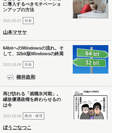
に導入するべきモチベーショ
ンアップの方法
社会
2021.05.07
山本マサヤ
64bitへのWindowsの流れ。そ
して、32bit版Windowsの終焉
社会
2021.05.06
柳井政和
再び訪れる「就職氷河期」。
縁故優遇政権を終わらせるの
は今
政治・経済
2021.05.06
ぼうごなつこ