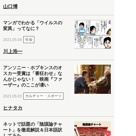
山口博
マンガでわかる「ウイルスの
変異」ってなに？
社会
2021.05.04
川上浩一
アンソニー・ホプキンスのオ
スカー受賞は「番狂わせ」な
んかじゃない！ 映画『ファ
ーザー』のここが凄い
カルチャー・スポーツ
2021.05.03
ヒナタカ
ネットで話題の「陰謀論チャ
ート」を徹底解説＆日本語訳
してみた