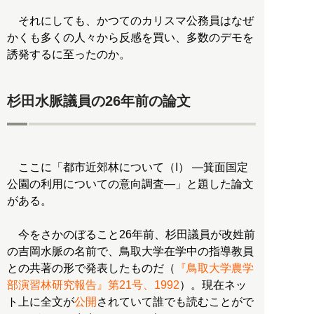
それにしても、かつてのカリスマ公務員はなぜ
かくも多くの人々から反感を買い、多数のデモを
誘発するに至ったのか。
杉田水脈議員の26年前の論文
ここに「都市近郊林について（I） ―箕面国定
公園の利用についての意向調査―」と題した論文
がある。
今をさかのぼること26年前、杉田議員が改姓前
の吉岡水脈の名前で、鳥取大学在学中の指導教員
との共著の形で発表したものだ（
『鳥取大学農学
部演習林研究報告』第21号、1992
）。現在ネッ
ト上に全文が
公開
されていて誰でも読むことがで