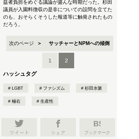
益者負担をめぐる議論が盛んな時期だった。杉田
議員が入園料徴収の是非についての設問を立てた
のも、おそらくそうした報道等に触発されたもの
だろう。
次のページ
サッチャーとNPMへの傾倒
1
2
ハッシュタグ
LGBT
ファシズム
杉田水脈
極右
生産性
B!
ブックマーク