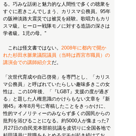
る。巧みな話術と魅力的な人間性で多くの聴衆を
すぐに惹きこんでしまう、カリスマ公務員。95年
の阪神淡路大震災では被災を経験。歌唱力もカリ
スマ級。ヒーロー戦隊モノに対する造詣の深さは
学者級。1児の母。”
これは怪文書ではない。
2008年に都内で開か
れた杉田水脈衆議院議員（当時は西宮市職員）の
講演会での講師紹介文
だ。
「次世代育成や自己啓発」を専門とし、「カリス
マ公務員」と呼ばれていたらしい趣味多きこの女
性は、この10年後、「『LGBT』支援の度が過ぎ
る」と題した人権意識のかけらもない文章を『新
潮45』本年8月号に寄稿したことをきっかけに、
性的マイノリティーのみならず多くの国民からの
批判を浴びることになる。約5000人が集まった7
月27日の自民党本部前抗議を皮切りに全国各地で
杉田議員に辞職をもとめるデモが起き続けてお