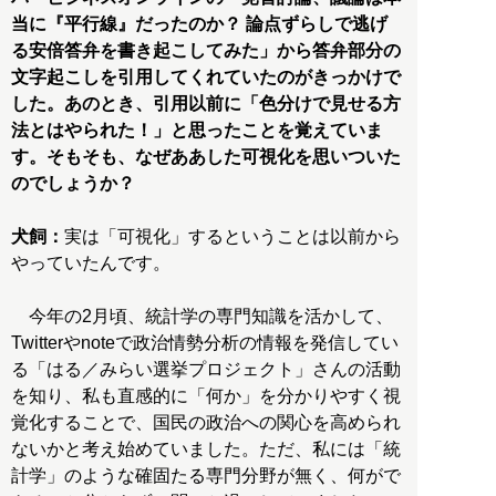
当に『平行線』だったのか？ 論点ずらしで逃げ
る安倍答弁を書き起こしてみた」から答弁部分の
文字起こしを引用してくれていたのがきっかけで
した。あのとき、引用以前に「色分けで見せる方
法とはやられた！」と思ったことを覚えていま
す。そもそも、なぜああした可視化を思いついた
のでしょうか？
犬飼：
実は「可視化」するということは以前から
やっていたんです。
今年の2月頃、統計学の専門知識を活かして、
Twitterやnoteで政治情勢分析の情報を発信してい
る「はる／みらい選挙プロジェクト」さんの活動
を知り、私も直感的に「何か」を分かりやすく視
覚化することで、国民の政治への関心を高められ
ないかと考え始めていました。ただ、私には「統
計学」のような確固たる専門分野が無く、何がで