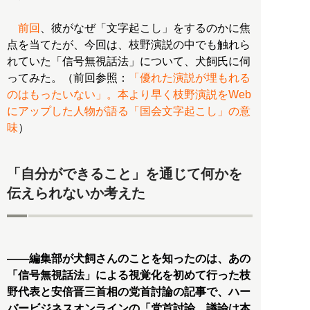
前回
、彼がなぜ「文字起こし」をするのかに焦
点を当てたが、今回は、枝野演説の中でも触れら
れていた「信号無視話法」について、犬飼氏に伺
ってみた。（前回参照：
「優れた演説が埋もれる
のはもったいない」。本より早く枝野演説をWeb
にアップした人物が語る「国会文字起こし」の意
味
）
「自分ができること」を通じて何かを
伝えられないか考えた
――編集部が犬飼さんのことを知ったのは、あの
「信号無視話法」による視覚化を初めて行った枝
野代表と安倍晋三首相の党首討論の記事で、ハー
バービジネスオンラインの「党首討論、議論は本