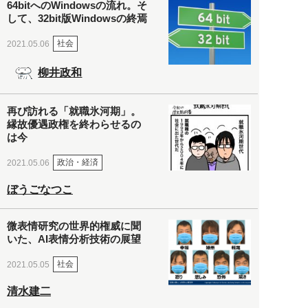
64bitへのWindowsの流れ。そ
して、32bit版Windowsの終焉
社会
2021.05.06
柳井政和
再び訪れる「就職氷河期」。
縁故優遇政権を終わらせるの
は今
政治・経済
2021.05.06
ぼうごなつこ
微表情研究の世界的権威に聞
いた、AI表情分析技術の展望
社会
2021.05.05
清水建二