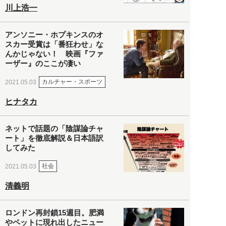
川上浩一
アンソニー・ホプキンスのオ
スカー受賞は「番狂わせ」な
んかじゃない！ 映画『ファ
ーザー』のここが凄い
カルチャー・スポーツ
2021.05.03
ヒナタカ
ネットで話題の「陰謀論チャ
ート」を徹底解説＆日本語訳
してみた
社会
2021.05.03
清義明
ロンドン再封鎖15週目。肥満
やペットに現れ出したニュー