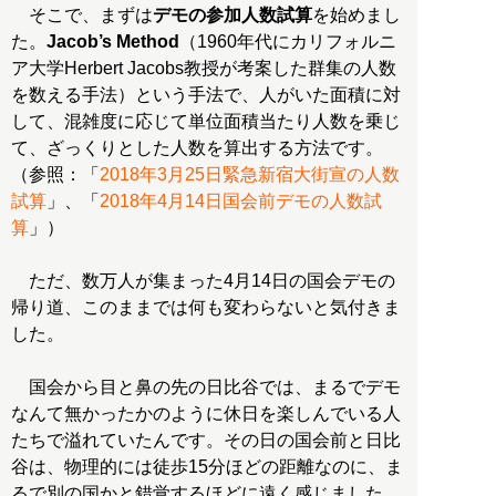
そこで、まずは
デモの参加人数試算
を始めまし
た。
Jacob’s Method
（1960年代にカリフォルニ
ア大学Herbert Jacobs教授が考案した群集の人数
を数える手法）という手法で、人がいた面積に対
して、混雑度に応じて単位面積当たり人数を乗じ
て、ざっくりとした人数を算出する方法です。
（参照：「
2018年3月25日緊急新宿大街宣の人数
試算
」、「
2018年4月14日国会前デモの人数試
算
」）
ただ、数万人が集まった4月14日の国会デモの
帰り道、このままでは何も変わらないと気付きま
した。
国会から目と鼻の先の日比谷では、まるでデモ
なんて無かったかのように休日を楽しんでいる人
たちで溢れていたんです。その日の国会前と日比
谷は、物理的には徒歩15分ほどの距離なのに、ま
るで別の国かと錯覚するほどに遠く感じました。