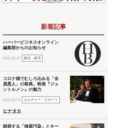
新着記事
ハーバービジネスオンライン
編集部からのお知らせ
政治・経済
2021.05.07
コロナ禍でむしろ沁みる「全
員悪人」の祭典。映画『ジェ
ントルメン』の魅力
カルチャー・スポーツ
2021.05.07
ヒナタカ
頻発する「検索汚染」とキー