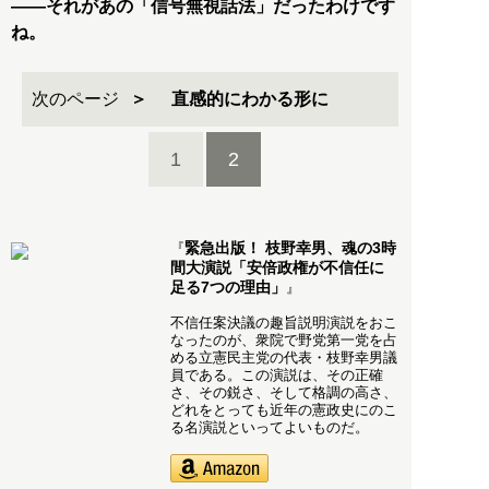
――それがあの「信号無視話法」だったわけです
ね。
次のページ
直感的にわかる形に
1
2
緊急出版！ 枝野幸男、魂の3時
『
間大演説「安倍政権が不信任に
足る7つの理由」
』
不信任案決議の趣旨説明演説をおこ
なったのが、衆院で野党第一党を占
める立憲民主党の代表・枝野幸男議
員である。この演説は、その正確
さ、その鋭さ、そして格調の高さ、
どれをとっても近年の憲政史にのこ
る名演説といってよいものだ。