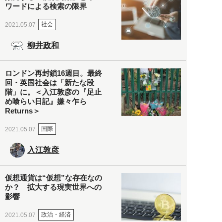
ワードによる検索の限界
社会
2021.05.07
柳井政和
ロンドン再封鎖16週目。最終
回・英国社会は「新たな段
階」に。＜入江敦彦の『足止
め喰らい日記』嫌々乍ら
Returns＞
国際
2021.05.07
入江敦彦
仮想通貨は“仮想”な存在なの
か？ 拡大する現実世界への
影響
政治・経済
2021.05.07