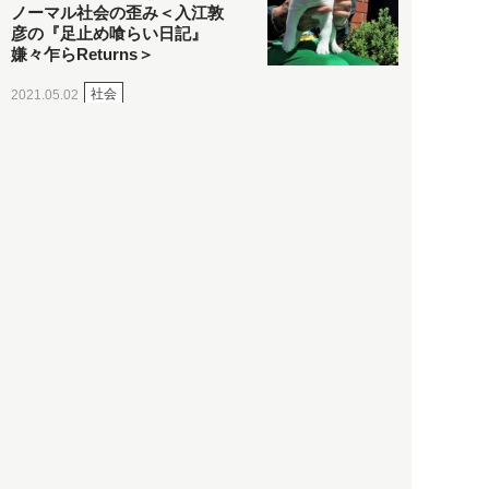
ノーマル社会の歪み＜入江敦
彦の『足止め喰らい日記』
嫌々乍らReturns＞
社会
2021.05.02
入江敦彦
「ケーキの出前」に「高級ブ
ランドのサブスク」も――コ
ロナ禍のなか「進化」する百
貨店
政治・経済
2021.05.02
都市商業研究所
「高度外国人材」という言葉
に潜む欺瞞と、日本が搾取し
依存する圧倒的多数の外国人
労働者の実像とは？