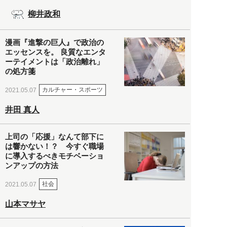
柳井政和
漫画『進撃の巨人』で政治の
エッセンスを。 良質なエンタ
ーテイメントは「政治離れ」
の処方箋
カルチャー・スポーツ
2021.05.07
井田 真人
上司の「応援」なんて部下に
は響かない！？ 今すぐ職場
に導入するべきモチベーショ
ンアップの方法
社会
2021.05.07
山本マサヤ