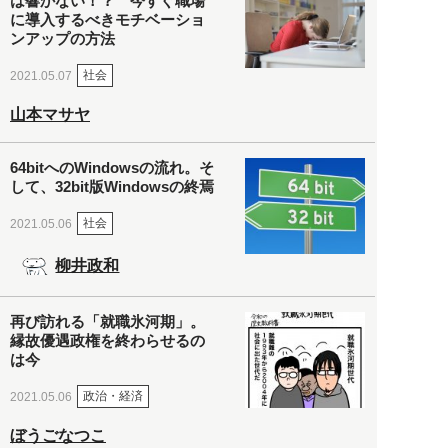
は響かない！？ 今すぐ職場
に導入するべきモチベーショ
ンアップの方法
社会
2021.05.07
山本マサヤ
64bitへのWindowsの流れ。そ
して、32bit版Windowsの終焉
社会
2021.05.06
柳井政和
再び訪れる「就職氷河期」。
縁故優遇政権を終わらせるの
は今
政治・経済
2021.05.06
ぼうごなつこ