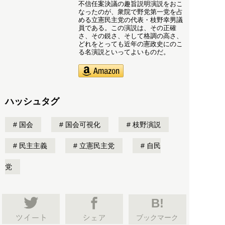
不信任案決議の趣旨説明演説をおこ
なったのが、衆院で野党第一党を占
める立憲民主党の代表・枝野幸男議
員である。この演説は、その正確
さ、その鋭さ、そして格調の高さ、
どれをとっても近年の憲政史にのこ
る名演説といってよいものだ。
ハッシュタグ
国会
国会可視化
枝野演説
民主主義
立憲民主党
自民
党
B!
ブックマーク