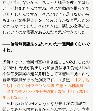
だけど行けないから、ちょっと様子を教えてほし
い」と頼まれたんですね。それで動画を撮ってあ
げたりしたんですが、それだけじゃ足りないから
ちょっと文字起こしをしてみようかなと思ったの
がきっかけでした。そのときに、演説の文字起こ
しというのが需要があるんだと気が付きました。
――信号無視話法を思いついた一週間前くらいで
すね。
犬飼：
はい。合同街宣の書き起こしの次にしたの
は25日に野党が提出した加藤勝信厚生労働大臣の
不信任決議案の趣旨弁明として立憲民主党・西村
智奈美議員が行った演説です。（参照：
【文字起
こし】2時間6分マラソン演説 立憲・西村議員
「厚生労働大臣不信任決議案」趣旨弁明 （2018
年5月25日）
）
それも2時間6分というかなり長丁場の演説で、
聞いてみたら内容も良かったんです。ただ、立憲