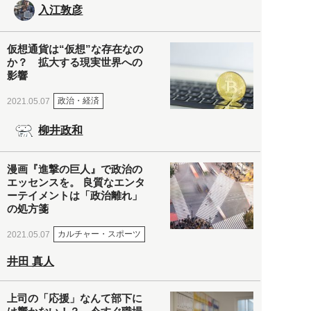
入江敦彦
仮想通貨は“仮想”な存在なの
か？ 拡大する現実世界への
影響
政治・経済
2021.05.07
柳井政和
漫画『進撃の巨人』で政治の
エッセンスを。 良質なエンタ
ーテイメントは「政治離れ」
の処方箋
カルチャー・スポーツ
2021.05.07
井田 真人
上司の「応援」なんて部下に