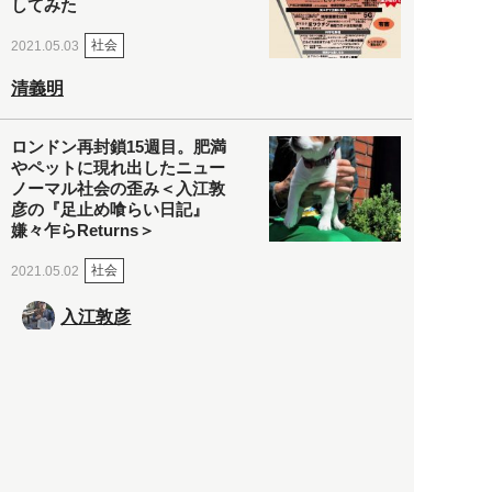
してみた
社会
2021.05.03
清義明
ロンドン再封鎖15週目。肥満
やペットに現れ出したニュー
ノーマル社会の歪み＜入江敦
彦の『足止め喰らい日記』
嫌々乍らReturns＞
社会
2021.05.02
入江敦彦
「ケーキの出前」に「高級ブ
ランドのサブスク」も――コ
ロナ禍のなか「進化」する百
貨店
政治・経済
2021.05.02