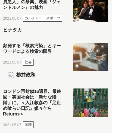
員悪人」の祭典。映画『ジェ
ントルメン』の魅力
カルチャー・スポーツ
2021.05.07
ヒナタカ
頻発する「検索汚染」とキー
ワードによる検索の限界
社会
2021.05.07
柳井政和
ロンドン再封鎖16週目。最終
回・英国社会は「新たな段
階」に。＜入江敦彦の『足止
め喰らい日記』嫌々乍ら
Returns＞
国際
2021.05.07