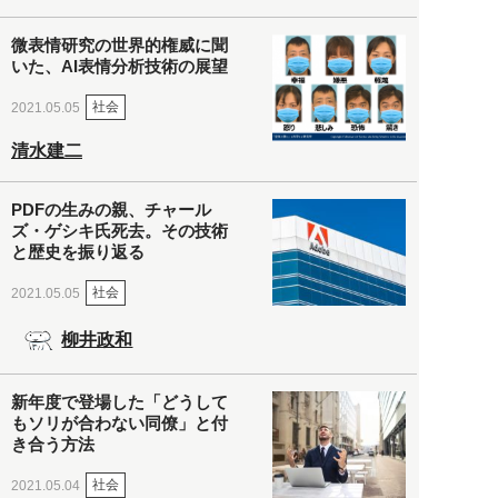
微表情研究の世界的権威に聞
いた、AI表情分析技術の展望
社会
2021.05.05
清水建二
PDFの生みの親、チャール
ズ・ゲシキ氏死去。その技術
と歴史を振り返る
社会
2021.05.05
柳井政和
新年度で登場した「どうして
もソリが合わない同僚」と付
き合う方法
社会
2021.05.04