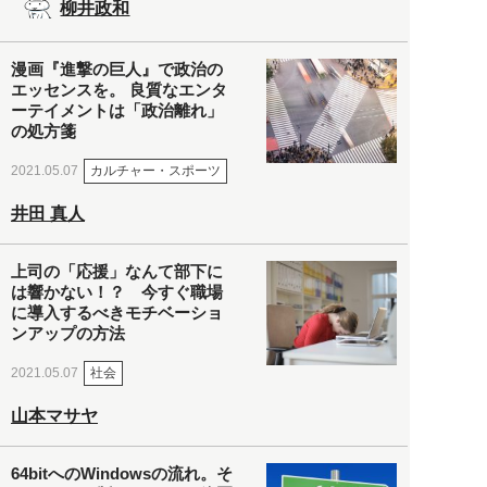
柳井政和
漫画『進撃の巨人』で政治の
エッセンスを。 良質なエンタ
ーテイメントは「政治離れ」
の処方箋
カルチャー・スポーツ
2021.05.07
井田 真人
上司の「応援」なんて部下に
は響かない！？ 今すぐ職場
に導入するべきモチベーショ
ンアップの方法
社会
2021.05.07
山本マサヤ
64bitへのWindowsの流れ。そ