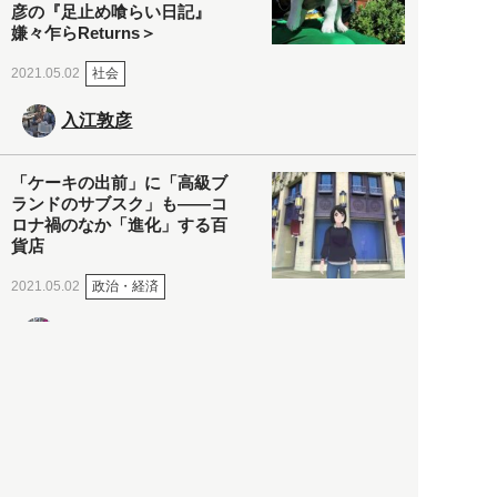
彦の『足止め喰らい日記』
嫌々乍らReturns＞
社会
2021.05.02
入江敦彦
「ケーキの出前」に「高級ブ
ランドのサブスク」も――コ
ロナ禍のなか「進化」する百
貨店
政治・経済
2021.05.02
都市商業研究所
「高度外国人材」という言葉
に潜む欺瞞と、日本が搾取し
依存する圧倒的多数の外国人
労働者の実像とは？