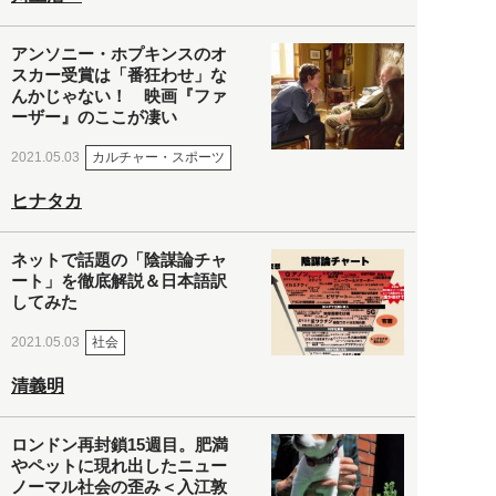
アンソニー・ホプキンスのオ
スカー受賞は「番狂わせ」な
んかじゃない！ 映画『ファ
ーザー』のここが凄い
カルチャー・スポーツ
2021.05.03
ヒナタカ
ネットで話題の「陰謀論チャ
ート」を徹底解説＆日本語訳
してみた
社会
2021.05.03
清義明
ロンドン再封鎖15週目。肥満
やペットに現れ出したニュー
ノーマル社会の歪み＜入江敦