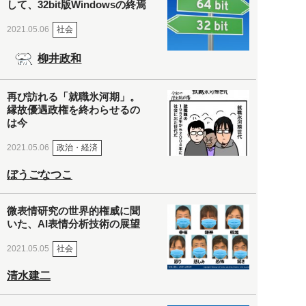
して、32bit版Windowsの終焉
社会
2021.05.06
柳井政和
再び訪れる「就職氷河期」。
縁故優遇政権を終わらせるの
は今
政治・経済
2021.05.06
ぼうごなつこ
微表情研究の世界的権威に聞
いた、AI表情分析技術の展望
社会
2021.05.05
清水建二