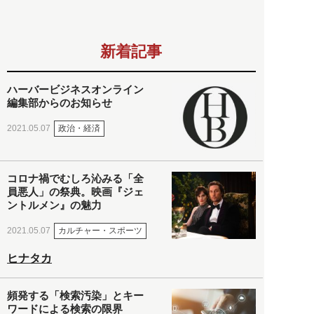
新着記事
ハーバービジネスオンライン
編集部からのお知らせ
政治・経済
2021.05.07
コロナ禍でむしろ沁みる「全
員悪人」の祭典。映画『ジェ
ントルメン』の魅力
カルチャー・スポーツ
2021.05.07
ヒナタカ
頻発する「検索汚染」とキー
ワードによる検索の限界