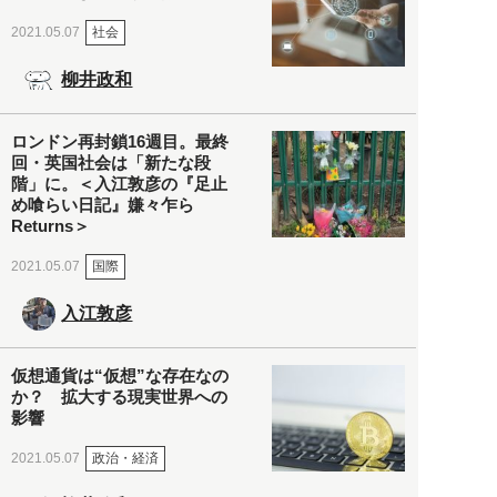
社会
2021.05.07
柳井政和
ロンドン再封鎖16週目。最終
回・英国社会は「新たな段
階」に。＜入江敦彦の『足止
め喰らい日記』嫌々乍ら
Returns＞
国際
2021.05.07
入江敦彦
仮想通貨は“仮想”な存在なの
か？ 拡大する現実世界への
影響
政治・経済
2021.05.07