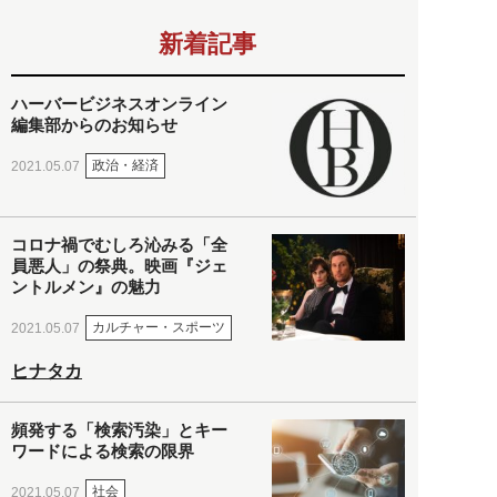
新着記事
ハーバービジネスオンライン
編集部からのお知らせ
政治・経済
2021.05.07
コロナ禍でむしろ沁みる「全
員悪人」の祭典。映画『ジェ
ントルメン』の魅力
カルチャー・スポーツ
2021.05.07
ヒナタカ
頻発する「検索汚染」とキー
ワードによる検索の限界
社会
2021.05.07