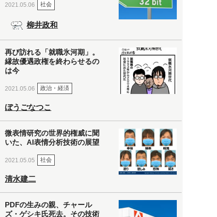
社会
2021.05.06
柳井政和
再び訪れる「就職氷河期」。
縁故優遇政権を終わらせるの
は今
政治・経済
2021.05.06
ぼうごなつこ
微表情研究の世界的権威に聞
いた、AI表情分析技術の展望
社会
2021.05.05
清水建二
PDFの生みの親、チャール
ズ・ゲシキ氏死去。その技術