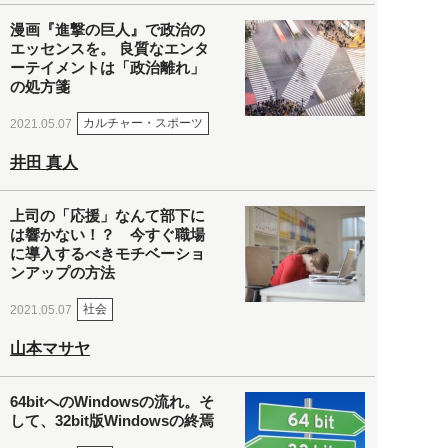
漫画『進撃の巨人』で政治の
エッセンスを。 良質なエンタ
ーテイメントは「政治離れ」
の処方箋
カルチャー・スポーツ
2021.05.07
井田 真人
上司の「応援」なんて部下に
は響かない！？ 今すぐ職場
に導入するべきモチベーショ
ンアップの方法
社会
2021.05.07
山本マサヤ
64bitへのWindowsの流れ。そ
して、32bit版Windowsの終焉