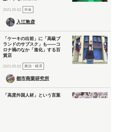
社会
2021.05.02
入江敦彦
「ケーキの出前」に「高級ブ
ランドのサブスク」も――コ
ロナ禍のなか「進化」する百
貨店
政治・経済
2021.05.02
都市商業研究所
「高度外国人材」という言葉
に潜む欺瞞と、日本が搾取し
依存する圧倒的多数の外国人
労働者の実像とは？
社会
2021.05.01