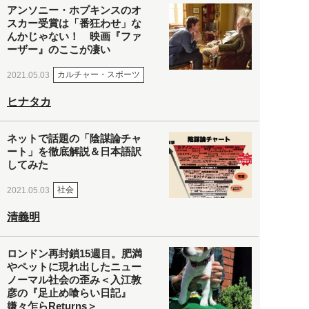
アンソニー・ホプキンスのオ
スカー受賞は「番狂わせ」な
んかじゃない！ 映画『ファ
ーザー』のここが凄い
カルチャー・スポーツ
2021.05.03
ヒナタカ
ネットで話題の「陰謀論チャ
ート」を徹底解説＆日本語訳
してみた
社会
2021.05.03
清義明
ロンドン再封鎖15週目。肥満
やペットに現れ出したニュー
ノーマル社会の歪み＜入江敦
彦の『足止め喰らい日記』
嫌々乍らReturns＞