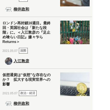
柳井政和
ロンドン再封鎖16週目。最終
回・英国社会は「新たな段
階」に。＜入江敦彦の『足止
め喰らい日記』嫌々乍ら
Returns＞
国際
2021.05.07
入江敦彦
仮想通貨は“仮想”な存在なの
か？ 拡大する現実世界への
影響
政治・経済
2021.05.07
柳井政和