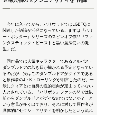
登場人物のセクシュアリティを“削除”
今年に入ってから、ハリウッドではLGBTQに
関連した議論が活発になっている。まずは『ハリ
ー・ポッター』シリーズのスピンオフ作品『ファ
ンタスティック・ビーストと黒い魔法使いの誕
生』だ。
同作品では人気キャラクターであるアルバス・
ダンブルドアの若き日が描かれる予定となってい
るのだが、実はこのダンブルドアがクィアである
と原作者のJ・K・ローリングが明言したのだ。一
般にクィアとは自身の性的志向が定まっていない
人とされている。『ハリポタ』ファンの間では以
前からダンブルドアがゲイなのではないか？ と
いう意見が多く出ており、それに対して原作者が
具体的にセクシュアリティを明かしたという流れ