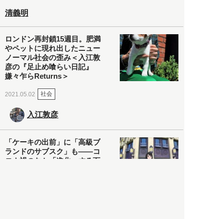
清義明
ロンドン再封鎖15週目。肥満
やペットに現れ出したニュー
ノーマル社会の歪み＜入江敦
彦の『足止め喰らい日記』
嫌々乍らReturns＞
社会
2021.05.02
入江敦彦
「ケーキの出前」に「高級ブ
ランドのサブスク」も――コ
ロナ禍のなか「進化」する百
貨店
政治・経済
2021.05.02
都市商業研究所