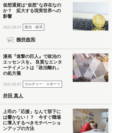
仮想通貨は“仮想”な存在なの
か？ 拡大する現実世界への
影響
政治・経済
2021.05.07
柳井政和
漫画『進撃の巨人』で政治の
エッセンスを。 良質なエンタ
ーテイメントは「政治離れ」
の処方箋
カルチャー・スポーツ
2021.05.07
井田 真人
上司の「応援」なんて部下に
は響かない！？ 今すぐ職場
に導入するべきモチベーショ
ンアップの方法