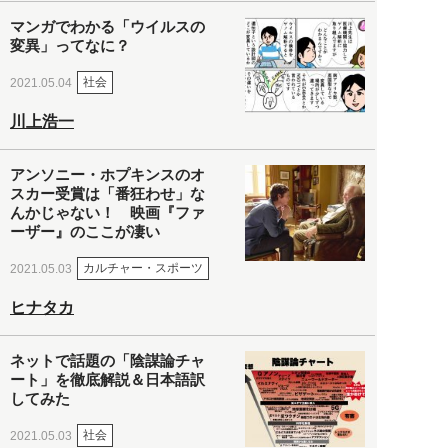
マンガでわかる「ウイルスの
変異」ってなに？
社会
2021.05.04
川上浩一
アンソニー・ホプキンスのオ
スカー受賞は「番狂わせ」な
んかじゃない！ 映画『ファ
ーザー』のここが凄い
カルチャー・スポーツ
2021.05.03
ヒナタカ
ネットで話題の「陰謀論チャ
ート」を徹底解説＆日本語訳
してみた
社会
2021.05.03