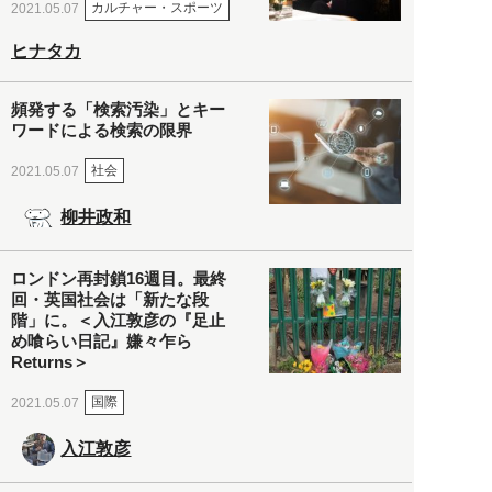
カルチャー・スポーツ
2021.05.07
ヒナタカ
頻発する「検索汚染」とキー
ワードによる検索の限界
社会
2021.05.07
柳井政和
ロンドン再封鎖16週目。最終
回・英国社会は「新たな段
階」に。＜入江敦彦の『足止
め喰らい日記』嫌々乍ら
Returns＞
国際
2021.05.07
入江敦彦