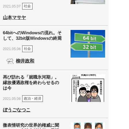
社会
2021.05.07
山本マサヤ
64bitへのWindowsの流れ。そ
して、32bit版Windowsの終焉
社会
2021.05.06
柳井政和
再び訪れる「就職氷河期」。
縁故優遇政権を終わらせるの
は今
政治・経済
2021.05.06
ぼうごなつこ
微表情研究の世界的権威に聞