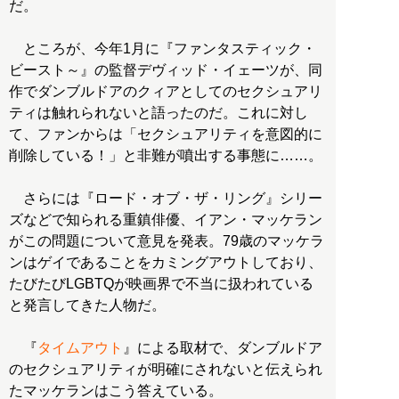
だ。
ところが、今年1月に『ファンタスティック・
ビースト～』の監督デヴィッド・イェーツが、同
作でダンブルドアのクィアとしてのセクシュアリ
ティは触れられないと語ったのだ。これに対し
て、ファンからは「セクシュアリティを意図的に
削除している！」と非難が噴出する事態に……。
さらには『ロード・オブ・ザ・リング』シリー
ズなどで知られる重鎮俳優、イアン・マッケラン
がこの問題について意見を発表。79歳のマッケラ
ンはゲイであることをカミングアウトしており、
たびたびLGBTQが映画界で不当に扱われている
と発言してきた人物だ。
『
タイムアウト
』による取材で、ダンブルドア
のセクシュアリティが明確にされないと伝えられ
たマッケランはこう答えている。