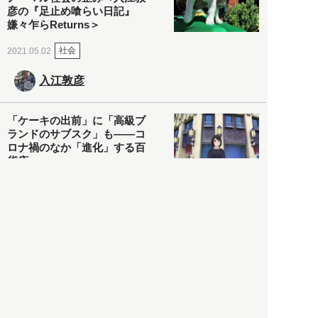
彦の『足止め喰らい日記』
嫌々乍らReturns＞
社会
2021.05.02
入江敦彦
「ケーキの出前」に「高級ブ
ランドのサブスク」も――コ
ロナ禍のなか「進化」する百
貨店
政治・経済
2021.05.02
都市商業研究所
「高度外国人材」という言葉
に潜む欺瞞と、日本が搾取し
依存する圧倒的多数の外国人
労働者の実像とは？