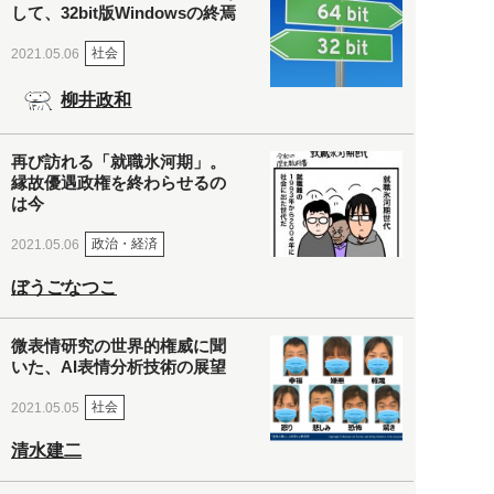
して、32bit版Windowsの終焉
社会
2021.05.06
柳井政和
再び訪れる「就職氷河期」。
縁故優遇政権を終わらせるの
は今
政治・経済
2021.05.06
ぼうごなつこ
微表情研究の世界的権威に聞
いた、AI表情分析技術の展望
社会
2021.05.05
清水建二