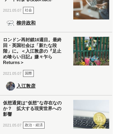
社会
2021.05.07
柳井政和
ロンドン再封鎖16週目。最終
回・英国社会は「新たな段
階」に。＜入江敦彦の『足止
め喰らい日記』嫌々乍ら
Returns＞
国際
2021.05.07
入江敦彦
仮想通貨は“仮想”な存在なの
か？ 拡大する現実世界への
影響
政治・経済
2021.05.07