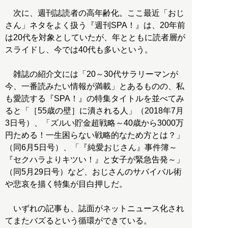
次に、週刊誌読者の高年齢化。ここ最近「おじ
さん」ネタをよく扱う『週刊SPA！』は、20年前
は20代を対象としていたが、年とともに読者層が
スライドし、今では40代も多いという。
雑誌の紹介文には「20～30代サラリーマンが
今、一番読みたい情報が満載」とあるものの、私
も愛読する『SPA！』の特集タイトルを並べてみ
ると「［55歳の壁］に潰される人」（2018年7月
3日号）、「ズルい貯金超戦略～40歳から3000万
円ためる！一生困らない戦略的なため方とは？」
（同6月5日号）、「『純愛おじさん』事件簿～
『セクハラよりキツい！』と女子が緊急告発～」
（同5月29日号）など、おじさんのサバイバル術
や悲哀を描く特集が目白押しだ。
いずれの記事も、誌面がネットニュース化され
てまたバズるという循環ができている。