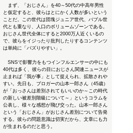
まず、「おじさん」を40～50代の中高年男性
と仮定すると、彼らはとにかく人数が多いという
ことだ。この世代は団塊ジュニア世代、バブル世
代とも重なり、人口のボリュームゾーンである。
おじさん世代全体にすると2000万人近くいるの
で、彼らをイジったり批判したりするコンテンツ
は単純に「バズりやすい」。
SNSで影響力をもつインフルエンサーの中にも
40代は多く、彼らの目におじさん関連ニュースが
止まれば「我が事」として捉えられ、拡散されや
すい。先日も、ブロガーの山本一郎さん（45歳）
が「おっさんは差別されてもいいのか～この時代
の新しい被差別階級について～」というコラムを
公表し、様々な感想が飛び交った。山本一郎さん
という「おじさん」がおじさん差別について告発
する。彼らの問題意識は切実だから、文章にも力
が生まれるのだと思う。