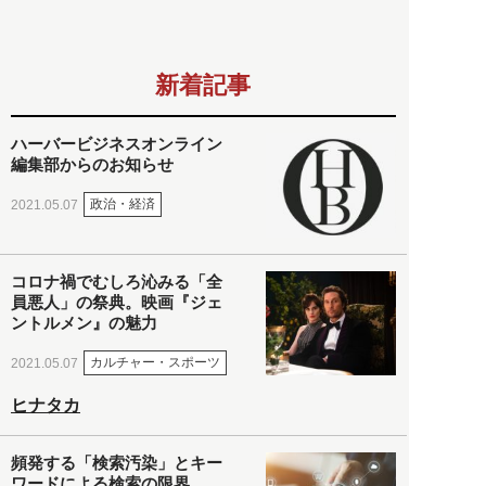
新着記事
ハーバービジネスオンライン
編集部からのお知らせ
政治・経済
2021.05.07
コロナ禍でむしろ沁みる「全
員悪人」の祭典。映画『ジェ
ントルメン』の魅力
カルチャー・スポーツ
2021.05.07
ヒナタカ
頻発する「検索汚染」とキー
ワードによる検索の限界