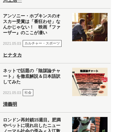
川上浩一
アンソニー・ホプキンスのオ
スカー受賞は「番狂わせ」な
んかじゃない！ 映画『ファ
ーザー』のここが凄い
カルチャー・スポーツ
2021.05.03
ヒナタカ
ネットで話題の「陰謀論チャ
ート」を徹底解説＆日本語訳
してみた
社会
2021.05.03
清義明
ロンドン再封鎖15週目。肥満
やペットに現れ出したニュー
ノーマル社会の歪み＜入江敦