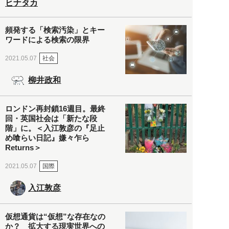
ヒナタカ
頻発する「検索汚染」とキー
ワードによる検索の限界
社会
2021.05.07
柳井政和
ロンドン再封鎖16週目。最終
回・英国社会は「新たな段
階」に。＜入江敦彦の『足止
め喰らい日記』嫌々乍ら
Returns＞
国際
2021.05.07
入江敦彦
仮想通貨は“仮想”な存在なの
か？ 拡大する現実世界への