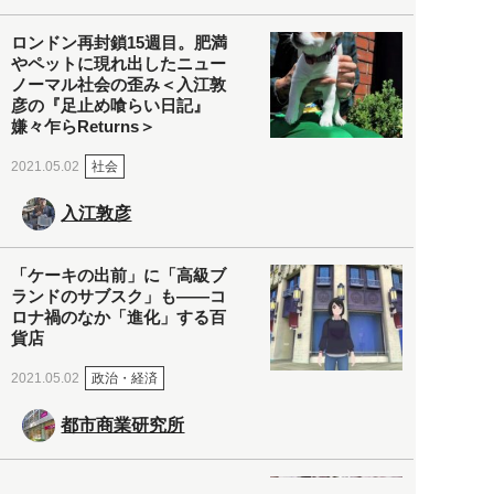
ロンドン再封鎖15週目。肥満
やペットに現れ出したニュー
ノーマル社会の歪み＜入江敦
彦の『足止め喰らい日記』
嫌々乍らReturns＞
社会
2021.05.02
入江敦彦
「ケーキの出前」に「高級ブ
ランドのサブスク」も――コ
ロナ禍のなか「進化」する百
貨店
政治・経済
2021.05.02
都市商業研究所
「高度外国人材」という言葉