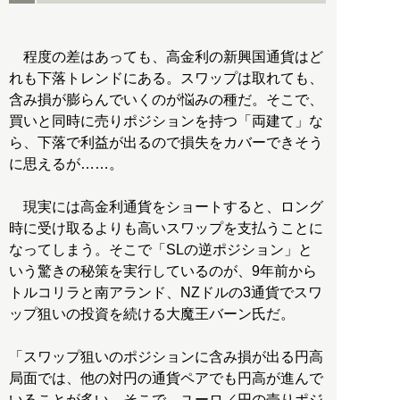
程度の差はあっても、高金利の新興国通貨はど
れも下落トレンドにある。スワップは取れても、
含み損が膨らんでいくのが悩みの種だ。そこで、
買いと同時に売りポジションを持つ「両建て」な
ら、下落で利益が出るので損失をカバーできそう
に思えるが……。
現実には高金利通貨をショートすると、ロング
時に受け取るよりも高いスワップを支払うことに
なってしまう。そこで「SLの逆ポジション」と
いう驚きの秘策を実行しているのが、9年前から
トルコリラと南アランド、NZドルの3通貨でスワ
ップ狙いの投資を続ける大魔王バーン氏だ。
「スワップ狙いのポジションに含み損が出る円高
局面では、他の対円の通貨ペアでも円高が進んで
いることが多い。そこで、ユーロ／円の売りポジ