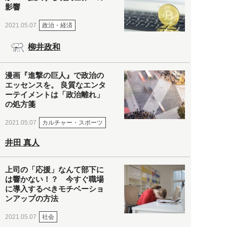
影響
政治・経済
2021.05.07
柳井政和
漫画『進撃の巨人』で政治の
エッセンスを。 良質なエンタ
ーテイメントは「政治離れ」
の処方箋
カルチャー・スポーツ
2021.05.07
井田 真人
上司の「応援」なんて部下に
は響かない！？ 今すぐ職場
に導入するべきモチベーショ
ンアップの方法
社会
2021.05.07