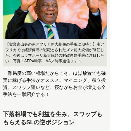
【実業家出身の南アフリカ新大統領の手腕に期待！】南ア
フリカでは経済停滞の戦犯とされたズマ前大統領が辞任し
た。今後はラマポーザ新大統領の財政再建手腕に注目した
い 写真／AFP=時事 AA／時事通信フォト
難易度の高い相場だからこそ、ほぼ放置でも確
実に稼げる手法がオススメ。マイニング、積立投
資、スワップ狙いなど、寝ながらお金が増える全
手法を一挙紹介する！
下落相場でも利益を生み、スワップも
もらえるSLの逆ポジション