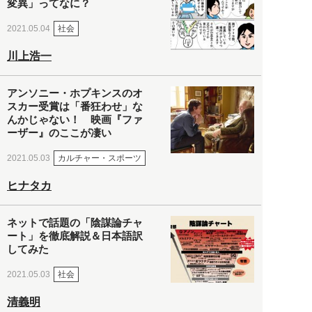
変異」ってなに？
社会
2021.05.04
川上浩一
アンソニー・ホプキンスのオ
スカー受賞は「番狂わせ」な
んかじゃない！ 映画『ファ
ーザー』のここが凄い
カルチャー・スポーツ
2021.05.03
ヒナタカ
ネットで話題の「陰謀論チャ
ート」を徹底解説＆日本語訳
してみた
社会
2021.05.03
清義明