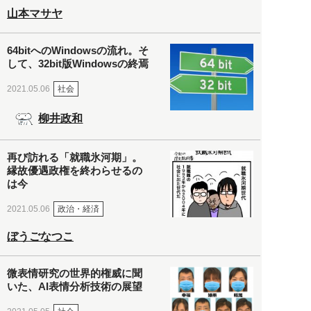
山本マサヤ
64bitへのWindowsの流れ。そ
して、32bit版Windowsの終焉
社会
2021.05.06
柳井政和
再び訪れる「就職氷河期」。
縁故優遇政権を終わらせるの
は今
政治・経済
2021.05.06
ぼうごなつこ
微表情研究の世界的権威に聞
いた、AI表情分析技術の展望