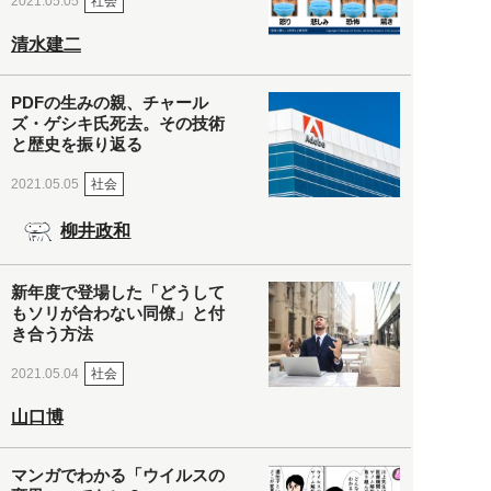
社会
2021.05.05
清水建二
PDFの生みの親、チャール
ズ・ゲシキ氏死去。その技術
と歴史を振り返る
社会
2021.05.05
柳井政和
新年度で登場した「どうして
もソリが合わない同僚」と付
き合う方法
社会
2021.05.04
山口博
マンガでわかる「ウイルスの