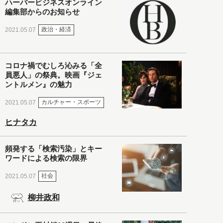
ハーバービジネスオンライン
編集部からのお知らせ
政治・経済
2021.05.07
コロナ禍でむしろ沁みる「全
員悪人」の祭典。映画『ジェ
ントルメン』の魅力
カルチャー・スポーツ
2021.05.07
ヒナタカ
頻発する「検索汚染」とキー
ワードによる検索の限界
社会
2021.05.07
柳井政和