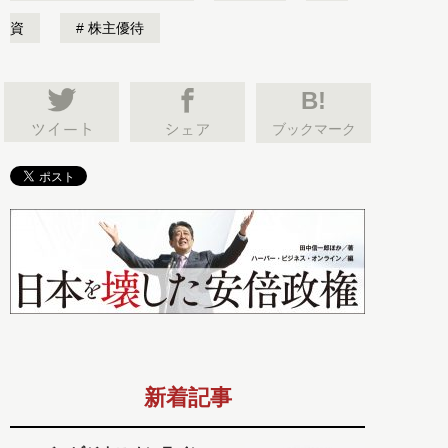
資
株主優待
B!
ブックマーク
新着記事