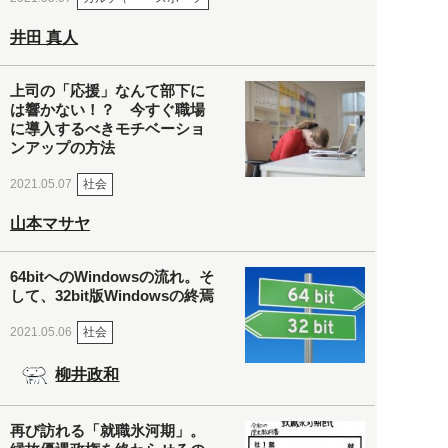
井田 真人
上司の「応援」なんて部下に
は響かない！？ 今すぐ職場
に導入するべきモチベーショ
ンアップの方法
社会
2021.05.07
山本マサヤ
64bitへのWindowsの流れ。そ
して、32bit版Windowsの終焉
社会
2021.05.06
柳井政和
再び訪れる「就職氷河期」。