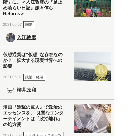
階」に。＜入江敦彦の『足止
め喰らい日記』嫌々乍ら
Returns＞
国際
2021.05.07
入江敦彦
仮想通貨は“仮想”な存在なの
か？ 拡大する現実世界への
影響
政治・経済
2021.05.07
柳井政和
漫画『進撃の巨人』で政治の
エッセンスを。 良質なエンタ
ーテイメントは「政治離れ」
の処方箋
カルチャー・スポーツ
2021.05.07