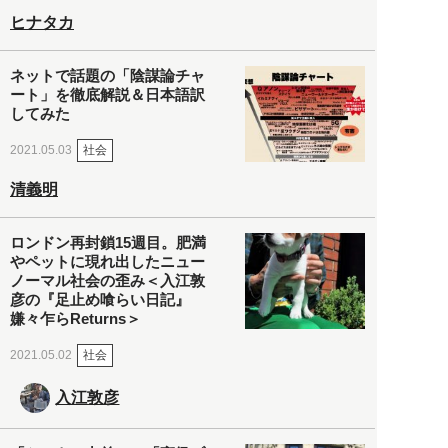
ヒナタカ
ネットで話題の「陰謀論チャ
ート」を徹底解説＆日本語訳
してみた
社会
2021.05.03
清義明
ロンドン再封鎖15週目。肥満
やペットに現れ出したニュー
ノーマル社会の歪み＜入江敦
彦の『足止め喰らい日記』
嫌々乍らReturns＞
社会
2021.05.02
入江敦彦