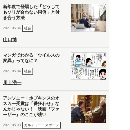
新年度で登場した「どうして
もソリが合わない同僚」と付
き合う方法
社会
2021.05.04
山口博
マンガでわかる「ウイルスの
変異」ってなに？
社会
2021.05.04
川上浩一
アンソニー・ホプキンスのオ
スカー受賞は「番狂わせ」な
んかじゃない！ 映画『ファ
ーザー』のここが凄い
カルチャー・スポーツ
2021.05.03