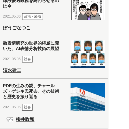
縁故優遇政権を終わらせるの
は今
政治・経済
2021.05.06
ぼうごなつこ
微表情研究の世界的権威に聞
いた、AI表情分析技術の展望
社会
2021.05.05
清水建二
PDFの生みの親、チャール
ズ・ゲシキ氏死去。その技術
と歴史を振り返る
社会
2021.05.05
柳井政和