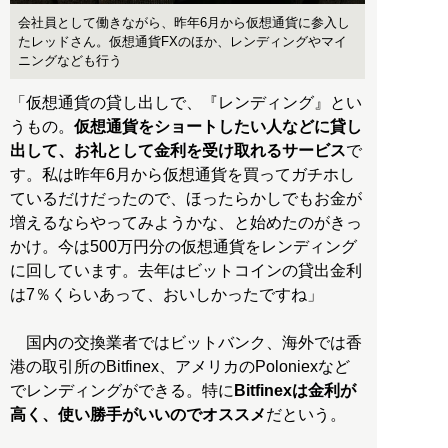
会社員として働きながら、昨年6月から仮想通貨に参入し
たレッドさん。仮想通貨FXのほか、レンディングやマイ
ニングなども行う
「仮想通貨の貸し出しで、『レンディング』とい
うもの。
仮想通貨をショートしたい人などに貸し
出して、お礼として金利を受け取れるサービス
で
す。私は昨年6月から仮想通貨を買ってガチホし
ているだけだったので、ほったらかしでもお金が
増えるならやってみようかな、と始めたのがきっ
かけ。今は500万円分の仮想通貨をレンディング
に回しています。去年はビットコインの貸出金利
は7％くらいあって、おいしかったですね」
国内の交換業者ではビットバンク、海外では香
港の取引所のBitfinex、アメリカのPoloniexなど
でレンディングができる。特に
Bitfinexは金利が
高く、使い勝手がいいのでオススメ
だという。