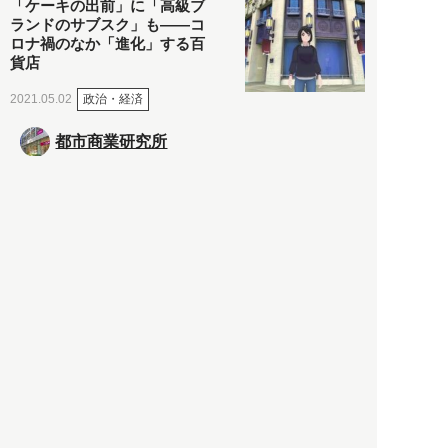
「ケーキの出前」に「高級ブ
ランドのサブスク」も――コ
ロナ禍のなか「進化」する百
貨店
政治・経済
2021.05.02
都市商業研究所
「高度外国人材」という言葉
に潜む欺瞞と、日本が搾取し
依存する圧倒的多数の外国人
労働者の実像とは？
社会
2021.05.01
月刊日本
以前の記事をもっと見る