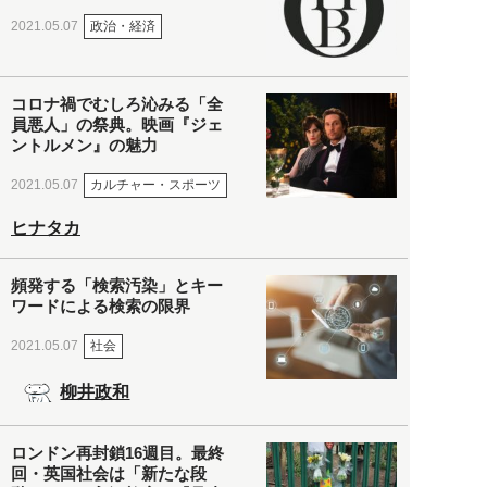
政治・経済
2021.05.07
コロナ禍でむしろ沁みる「全
員悪人」の祭典。映画『ジェ
ントルメン』の魅力
カルチャー・スポーツ
2021.05.07
ヒナタカ
頻発する「検索汚染」とキー
ワードによる検索の限界
社会
2021.05.07
柳井政和
ロンドン再封鎖16週目。最終
回・英国社会は「新たな段