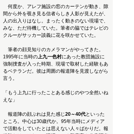
何度か、アレフ施設の窓のカーテンが動き、隙
間から外を覗き見る信者らしき人影が見えたが、
人の出入りはなし。まったく動きのない現場で、
みな、ただ待機していた。筆者の脇ではテレビの
クルーがサッカー談義に花を咲かせていた。
筆者の顔見知りのカメラマンがやってきた。
1995年に当時の
上九一色村
にあった教団施設に
強制捜査が入った時期、現場で取材した経験もあ
るベテランだ。彼は周囲の報道陣を見渡しながら
言う。
「もう上九に行ったことある感じのやつ全然いね
えな」
報道陣の顔ぶれは見た感じ
20～40代
といった
ところ。中心は30歳代か。95年当時にメディア
で活動をしていたとは思えない人々ばかりだ。報