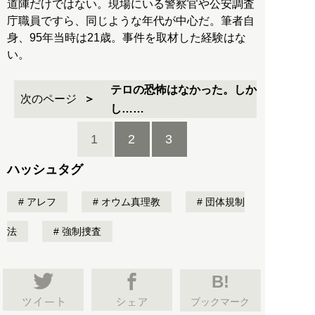
道陣だけではない。現場にいる警察官や公安調査
庁職員ですら、同じような年代が中心だ。筆者自
身、95年当時は21歳。事件を取材した経験はな
い。
テロの恐怖はなかった。しか
次のページ
し……
1
2
3
ハッシュタグ
アレフ
オウム真理教
団体規制
法
強制捜査
B!
ブックマーク