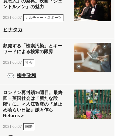
員悪人」の祭典。映画『ジェ
ントルメン』の魅力
カルチャー・スポーツ
2021.05.07
ヒナタカ
頻発する「検索汚染」とキー
ワードによる検索の限界
社会
2021.05.07
柳井政和
ロンドン再封鎖16週目。最終
回・英国社会は「新たな段
階」に。＜入江敦彦の『足止
め喰らい日記』嫌々乍ら
Returns＞
国際
2021.05.07