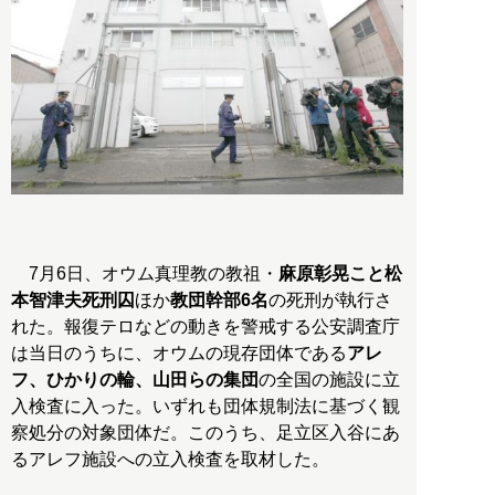
7月6日、オウム真理教の教祖・
麻原彰晃こと松
本智津夫死刑囚
ほか
教団幹部6名
の死刑が執行さ
れた。報復テロなどの動きを警戒する公安調査庁
は当日のうちに、オウムの現存団体である
アレ
フ、ひかりの輪、山田らの集団
の全国の施設に立
入検査に入った。いずれも団体規制法に基づく観
察処分の対象団体だ。このうち、足立区入谷にあ
るアレフ施設への立入検査を取材した。