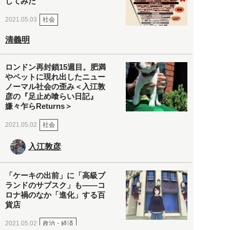
してみた
社会
2021.05.03
清義明
ロンドン再封鎖15週目。肥満
やペットに現れ出したニュー
ノーマル社会の歪み＜入江敦
彦の『足止め喰らい日記』
嫌々乍らReturns＞
社会
2021.05.02
入江敦彦
「ケーキの出前」に「高級ブ
ランドのサブスク」も――コ
ロナ禍のなか「進化」する百
貨店
政治・経済
2021.05.02