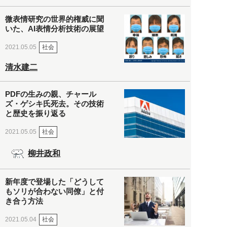
微表情研究の世界的権威に聞
いた、AI表情分析技術の展望
社会
2021.05.05
清水建二
PDFの生みの親、チャール
ズ・ゲシキ氏死去。その技術
と歴史を振り返る
社会
2021.05.05
柳井政和
新年度で登場した「どうして
もソリが合わない同僚」と付
き合う方法
社会
2021.05.04