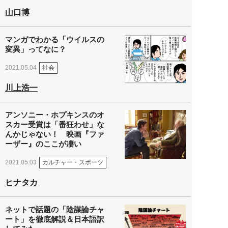
山口博
マンガでわかる「ウイルスの
変異」ってなに？
社会
2021.05.04
川上浩一
アンソニー・ホプキンスのオ
スカー受賞は「番狂わせ」な
んかじゃない！ 映画『ファ
ーザー』のここが凄い
カルチャー・スポーツ
2021.05.03
ヒナタカ
ネットで話題の「陰謀論チャ
ート」を徹底解説＆日本語訳