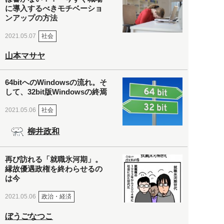
に導入するべきモチベーショ
ンアップの方法
社会
2021.05.07
山本マサヤ
64bitへのWindowsの流れ。そ
して、32bit版Windowsの終焉
社会
2021.05.06
柳井政和
再び訪れる「就職氷河期」。
縁故優遇政権を終わらせるの
は今
政治・経済
2021.05.06
ぼうごなつこ