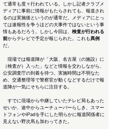
て通常も度々行われている。しかし記者クラブメ
ディアに事前に情報がもたらされても、報道され
るのは実施後というのが通常だ。メディアにとっ
ては速報性を争うほどの大事件ではないという事
情もあるだろう。しかし今回は、
検査が行われる
前
からテレビで予定が報じられた。これも
異例
だ。
現場では報道陣が「大阪、名古屋（の施設）に
（検査が）入った」などと情報を交わしながら、
公安調査庁の到着を待つ。実施時間は不明なた
め、交通整理等で警察官が動くなどするだけで報
道陣が一気にそちらに注目する。
すでに現場から中継していたテレビ局もあった
せいか、途中からユーチューバーらしき、スマー
トフォンやiPadを手にした明らかに報道関係者に
見えない野次馬も加わってきた。