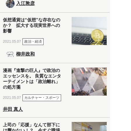
入江敦彦
仮想通貨は“仮想”な存在なの
か？ 拡大する現実世界への
影響
政治・経済
2021.05.07
柳井政和
漫画『進撃の巨人』で政治の
エッセンスを。 良質なエンタ
ーテイメントは「政治離れ」
の処方箋
カルチャー・スポーツ
2021.05.07
井田 真人
上司の「応援」なんて部下に
は響かない！？ 今すぐ職場