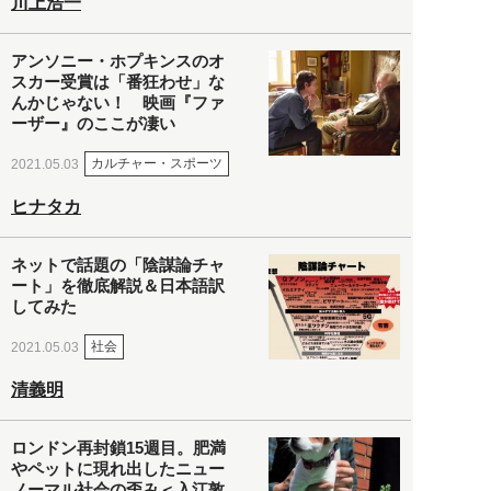
川上浩一
アンソニー・ホプキンスのオ
スカー受賞は「番狂わせ」な
んかじゃない！ 映画『ファ
ーザー』のここが凄い
カルチャー・スポーツ
2021.05.03
ヒナタカ
ネットで話題の「陰謀論チャ
ート」を徹底解説＆日本語訳
してみた
社会
2021.05.03
清義明
ロンドン再封鎖15週目。肥満
やペットに現れ出したニュー
ノーマル社会の歪み＜入江敦