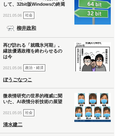
して、32bit版Windowsの終焉
社会
2021.05.06
柳井政和
再び訪れる「就職氷河期」。
縁故優遇政権を終わらせるの
は今
政治・経済
2021.05.06
ぼうごなつこ
微表情研究の世界的権威に聞
いた、AI表情分析技術の展望
社会
2021.05.05
清水建二