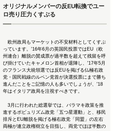
オリジナルメンバーの反EU転換でユー
ロ売り圧力くすぶる
欧州政局もマーケットの不安材料としてくすぶ
っています。’16年6月の英国民投票ではEU（欧
州連合）離脱の賛成票が過半数を超えて残留を呼
び掛けていたキャメロン首相が退陣し、’17年5月
のフランス大統領選では反EUを掲げる仏極右政
党・国民戦線のルペン党首が決選投票にまで勝ち
進んだことをご記憶の人も多いでしょうが、’18
年はイタリア政局を注視すべきです。
3月に行われた総選挙では、バラマキ政策を推
進するポピュリズム政党「五つ星運動」と、移民
排斥とEU離脱を掲げる極右政党「同盟」の左右
両極が連立政権樹立を目指し、両党でほぼ半数の