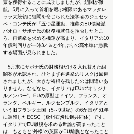
票を獲得することに成功しましたが、組閣が難
航。5月に入って首相を選ぶ権限のあるマッタレ
ッラ大統領に組閣を命じられた法学者のジュゼッ
ペ・コンテ氏が「五つ星運動」推薦のEU懐疑派
パオロ・サボナ氏の財務相就任を拒否したとこ
ろ、再選挙を求める機運が高まり、イタリアの10
年債利回りが一時3.4％と4年ぶりの高水準に急騰
する場面が見られました。
5月末にサボナ氏の財務相だけを入れ替えた組
閣案が承認され、ひとまず再選挙のリスクは回避
されましたが、大きな禍根を残したのは間違いあ
りません。なぜなら、イタリアはEUの“オリジナ
ルメンバー”。EUの原型はドイツ、フランス、オ
ランダ、ベルギー、ルクセンブルク、イタリアと
いう旧フランク王国（5～9世紀）の6か国が’51年
に調印したECSC（欧州石炭鉄鋼共同体）です。
イタリアでEU離脱を求める世論が高まったこと
は、もともと“外様”の英国がEU離脱となったこと