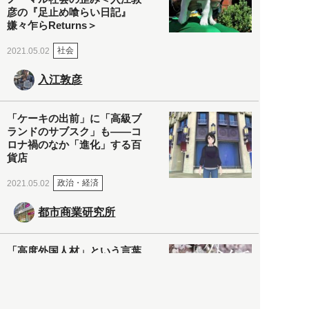
彦の『足止め喰らい日記』
嫌々乍らReturns＞
社会
2021.05.02
入江敦彦
「ケーキの出前」に「高級ブ
ランドのサブスク」も――コ
ロナ禍のなか「進化」する百
貨店
政治・経済
2021.05.02
都市商業研究所
「高度外国人材」という言葉
に潜む欺瞞と、日本が搾取し
依存する圧倒的多数の外国人
労働者の実像とは？