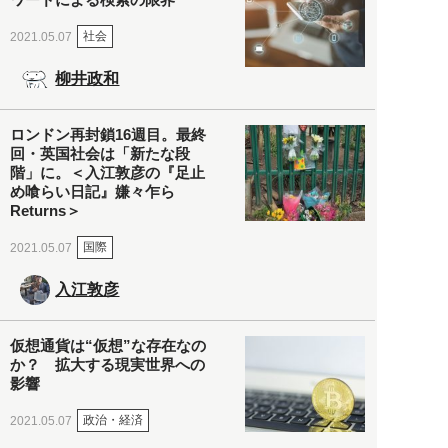
社会
2021.05.07
柳井政和
ロンドン再封鎖16週目。最終
回・英国社会は「新たな段
階」に。＜入江敦彦の『足止
め喰らい日記』嫌々乍ら
Returns＞
国際
2021.05.07
入江敦彦
仮想通貨は“仮想”な存在なの
か？ 拡大する現実世界への
影響
政治・経済
2021.05.07