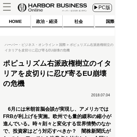
▶PC版
HOME
政治・経済
社会
国際
ハーバー・ビジネス・オンライン
国際
ポピュリズム右派政権樹立の
イタリアを皮切りに忍び寄るEU崩壊の危機
ポピュリズム右派政権樹立のイタ
リアを皮切りに忍び寄るEU崩壊
の危機
2018.07.04
6月には米朝首脳会談が実現し、アメリカでは
FRBが利上げを実施。欧州でも量的緩和の縮小が
進んでいる。時々刻々と変化する世界情勢のなか
で、投資家はどう対応すべきか？ 闇株新聞氏が