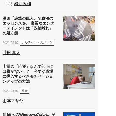
柳井政和
漫画『進撃の巨人』で政治の
エッセンスを。 良質なエンタ
ーテイメントは「政治離れ」
の処方箋
カルチャー・スポーツ
2021.05.07
井田 真人
上司の「応援」なんて部下に
は響かない！？ 今すぐ職場
に導入するべきモチベーショ
ンアップの方法
社会
2021.05.07
山本マサヤ
64bitへのWindowsの流れ。そ