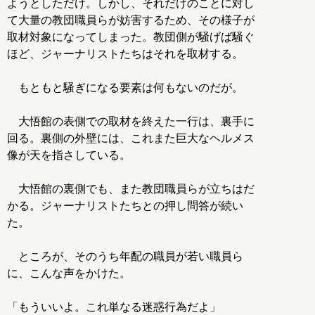
ようとしただけ。しかし、それだけのことに対し
て大量の教団職員らが妨害するため、その様子が
取材対象になってしまった。教団側が騒げば騒ぐ
ほど、ジャーナリストたちはそれを取材する。
もともと騒ぎになる要素は何もないのだが。
大悟館の表側での取材を終えた一行は、裏手に
回る。裏側の外壁には、これまた巨大なヘルメス
像が天を指さしている。
大悟館の裏側でも、また教団職員らが立ちはだ
かる。ジャーナリストたちとの押し問答が続い
た。
ところが、そのうち年配の職員が若い職員ら
に、こんな声をかけた。
「もういいよ。これ単なる迷惑行為だよ」