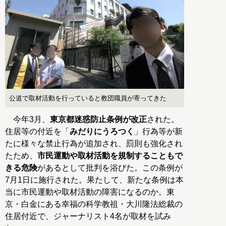
公道で取材活動を行っていると教団職員が寄ってきた
今年3月、
東京都迷惑防止条例が改正
された。
住居等の付近を「
みだりにうろつく
」行為等が新
たに様々な禁止行為が追加され、罰則も強化され
たため、
市民運動や取材活動を規制することもで
きる危険
があるとして批判を浴びた。この条例が
7月1日に施行された。果たして、新たな条例は本
当に市民運動や取材活動の障害になるのか。東
京・白金にある幸福の科学教祖・大川隆法総裁の
住居付近で、ジャーナリスト4名が取材を試み