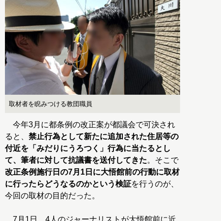
取材者を睨みつける教団職員
今年3月に都条例の改正案が都議会で可決され
ると、
禁止行為として新たに追加された住居等の
付近を「みだりにうろつく」行為に当たるとし
て、筆者に対して抗議書を送付してきた
。そこで
改正条例施行日の7月1日に大悟館前の行動に取材
に行ったらどうなるのかという検証
を行うのが、
今回の取材の目的だった。
7月1日、4人のジャーナリストが大悟館前に近