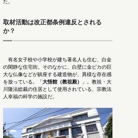
た。
取材活動は改正都条例違反とされる
か？
有名女子校や小学校が建ち著名人も住む、白金
の閑静な住宅街。そのなかに、白壁に金ピカの巨
大な仏像などが鎮座する建造物が、異様な存在感
を放っている。「
大悟館（教祖殿）
」。教祖・大
川隆法総裁の住居として使用されている、宗教法
人幸福の科学の施設だ。