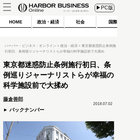
▶PC版
HOME
政治・経済
社会
国際
ハーバー・ビジネス・オンライン
政治・経済
東京都迷惑防止条例施
行初日、条例巡りジャーナリストらが幸福の科学施設前で大揉め
東京都迷惑防止条例施行初日、条
例巡りジャーナリストらが幸福の
科学施設前で大揉め
藤倉善郎
2018.07.02
バックナンバー