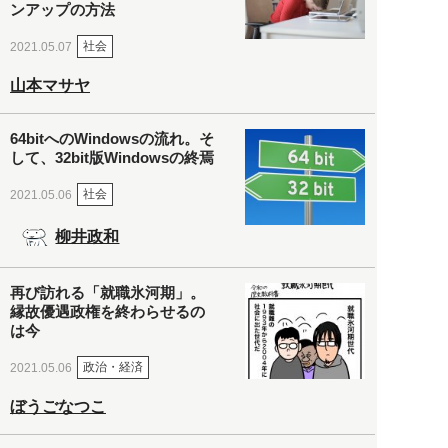
ンアップの方法
社会
2021.05.07
山本マサヤ
64bitへのWindowsの流れ。そ
して、32bit版Windowsの終焉
社会
2021.05.06
柳井政和
再び訪れる「就職氷河期」。
縁故優遇政権を終わらせるの
は今
政治・経済
2021.05.06
ぼうごなつこ