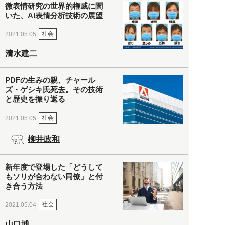
微表情研究の世界的権威に聞
いた、AI表情分析技術の展望
社会
2021.05.05
清水建二
PDFの生みの親、チャール
ズ・ゲシキ氏死去。その技術
と歴史を振り返る
社会
2021.05.05
柳井政和
新年度で登場した「どうして
もソリが合わない同僚」と付
き合う方法
社会
2021.05.04
山口博