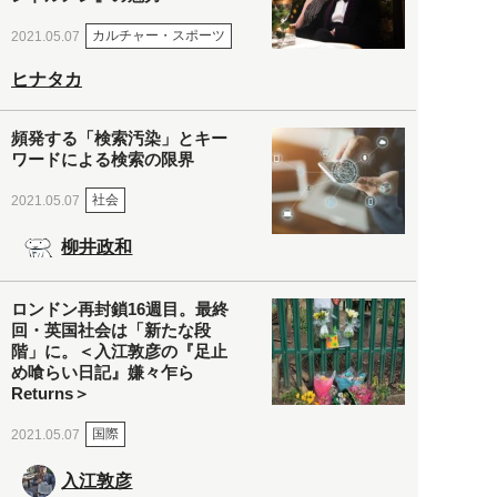
カルチャー・スポーツ
2021.05.07
ヒナタカ
頻発する「検索汚染」とキー
ワードによる検索の限界
社会
2021.05.07
柳井政和
ロンドン再封鎖16週目。最終
回・英国社会は「新たな段
階」に。＜入江敦彦の『足止
め喰らい日記』嫌々乍ら
Returns＞
国際
2021.05.07
入江敦彦