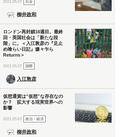
社会
2021.05.07
柳井政和
ロンドン再封鎖16週目。最終
回・英国社会は「新たな段
階」に。＜入江敦彦の『足止
め喰らい日記』嫌々乍ら
Returns＞
国際
2021.05.07
入江敦彦
仮想通貨は“仮想”な存在なの
か？ 拡大する現実世界への
影響
政治・経済
2021.05.07
柳井政和