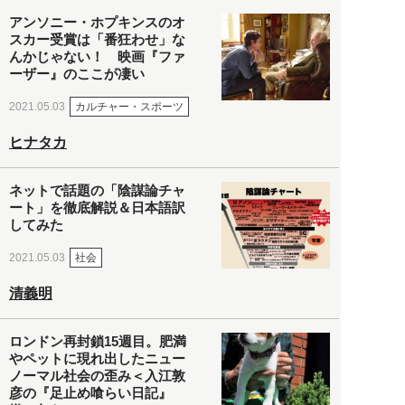
アンソニー・ホプキンスのオ
スカー受賞は「番狂わせ」な
んかじゃない！ 映画『ファ
ーザー』のここが凄い
カルチャー・スポーツ
2021.05.03
ヒナタカ
ネットで話題の「陰謀論チャ
ート」を徹底解説＆日本語訳
してみた
社会
2021.05.03
清義明
ロンドン再封鎖15週目。肥満
やペットに現れ出したニュー
ノーマル社会の歪み＜入江敦
彦の『足止め喰らい日記』