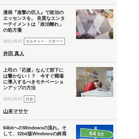
漫画『進撃の巨人』で政治の
エッセンスを。 良質なエンタ
ーテイメントは「政治離れ」
の処方箋
カルチャー・スポーツ
2021.05.07
井田 真人
上司の「応援」なんて部下に
は響かない！？ 今すぐ職場
に導入するべきモチベーショ
ンアップの方法
社会
2021.05.07
山本マサヤ
64bitへのWindowsの流れ。そ
して、32bit版Windowsの終焉