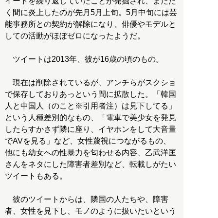
イートを繰り返していたことが発掘され、またた
く間に炎上したのが先月5月上旬。5月中旬には芸
能事務所との契約が解除になり、俳優やモデルと
しての活動がほぼゼロになったようだ。
ツイートは2013年、彼が16歳の頃のもの。
現在は削除されているが、アンチらがスクショ
で保存しておりあっという間に拡散した。「韓国
人と中国人（のこと※引用者注）は見下してる」
という人種差別的なもの、「電車で美少女を発見
したらすかさず隣に座り、イヤホンをして大音量
でAVを見る」など、女性蔑視につながるもの、
他にも幼女への性暴力を匂わせる内容、乙武洋匡
さんをネタにした障害者差別など、転載しがたい
ツイートもある。
彼のツイートからは、隣国の人たちや、障害
者、女性を見下し、モノのように扱いたいという