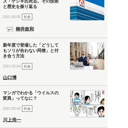
ズ・ゲシキ氏死去。その技術
と歴史を振り返る
社会
2021.05.05
柳井政和
新年度で登場した「どうして
もソリが合わない同僚」と付
き合う方法
社会
2021.05.04
山口博
マンガでわかる「ウイルスの
変異」ってなに？
社会
2021.05.04
川上浩一