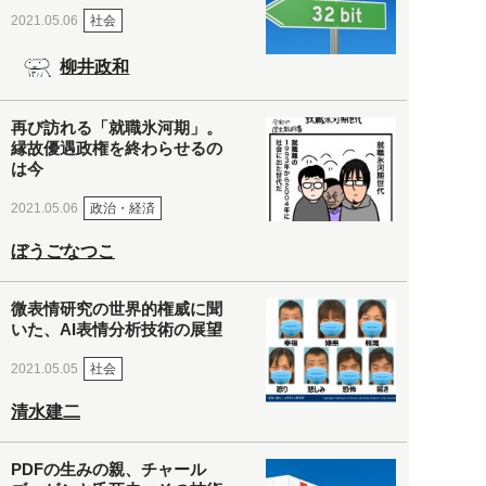
社会
2021.05.06
柳井政和
再び訪れる「就職氷河期」。
縁故優遇政権を終わらせるの
は今
政治・経済
2021.05.06
ぼうごなつこ
微表情研究の世界的権威に聞
いた、AI表情分析技術の展望
社会
2021.05.05
清水建二
PDFの生みの親、チャール