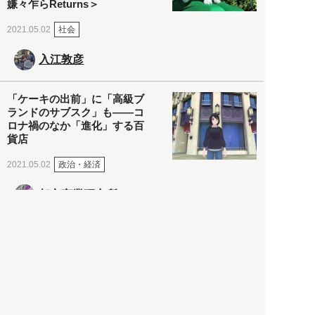
嫌々乍らReturns＞
社会
2021.05.02
入江敦彦
「ケーキの出前」に「高級ブ
ランドのサブスク」も――コ
ロナ禍のなか「進化」する百
貨店
政治・経済
2021.05.02
都市商業研究所
「高度外国人材」という言葉
に潜む欺瞞と、日本が搾取し
依存する圧倒的多数の外国人
労働者の実像とは？
社会
2021.05.01