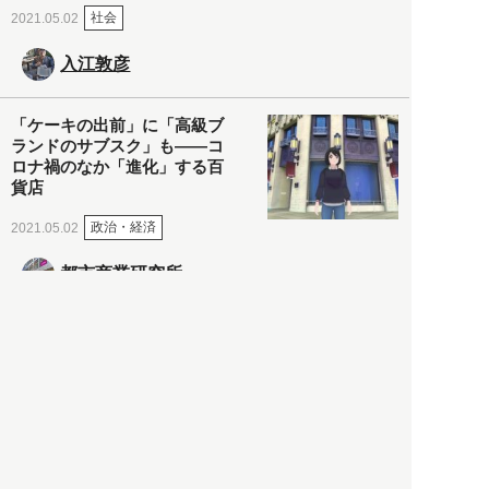
社会
2021.05.02
入江敦彦
「ケーキの出前」に「高級ブ
ランドのサブスク」も――コ
ロナ禍のなか「進化」する百
貨店
政治・経済
2021.05.02
都市商業研究所
「高度外国人材」という言葉
に潜む欺瞞と、日本が搾取し
依存する圧倒的多数の外国人
労働者の実像とは？
社会
2021.05.01
月刊日本