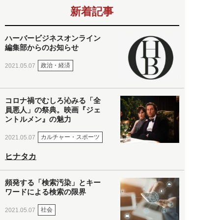
新着記事
ハーバービジネスオンライン
編集部からのお知らせ
政治・経済
2021.05.07
コロナ禍でむしろ沁みる「全
員悪人」の祭典。映画『ジェ
ントルメン』の魅力
カルチャー・スポーツ
2021.05.07
ヒナタカ
頻発する「検索汚染」とキー
ワードによる検索の限界
社会
2021.05.07