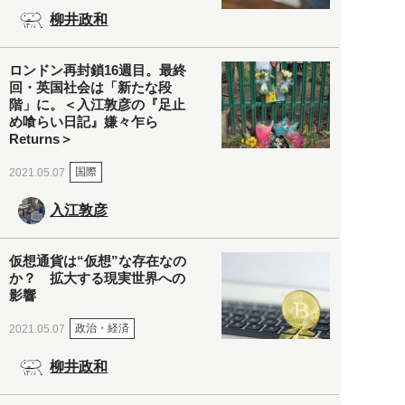
柳井政和
ロンドン再封鎖16週目。最終
回・英国社会は「新たな段
階」に。＜入江敦彦の『足止
め喰らい日記』嫌々乍ら
Returns＞
国際
2021.05.07
入江敦彦
仮想通貨は“仮想”な存在なの
か？ 拡大する現実世界への
影響
政治・経済
2021.05.07
柳井政和