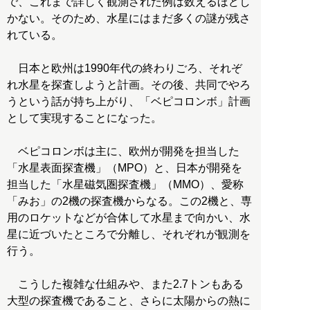
で、これまで詳しく観測された例は数えるほどし
かない。そのため、水星にはまだ多くの謎が残さ
れている。
日本と欧州は1990年代の終わりごろ、それぞ
れ水星を探査しようと計画。その後、共同でやろ
うという話が持ち上がり、「ベピコロンボ」計画
として実現することになった。
ベピコロンボは主に、欧州が開発を担当した
「水星表面探査機」（MPO）と、日本が開発を
担当した「水星磁気圏探査機」（MMO）、愛称
「みお」の2機の探査機からなる。この2機と、専
用のロケットなどが合体して水星まで向かい、水
星に近づいたところで分離し、それぞれが観測を
行う。
こうした複雑な仕組みや、また2.7トンもある
大型の探査機であること、さらに太陽からの熱に