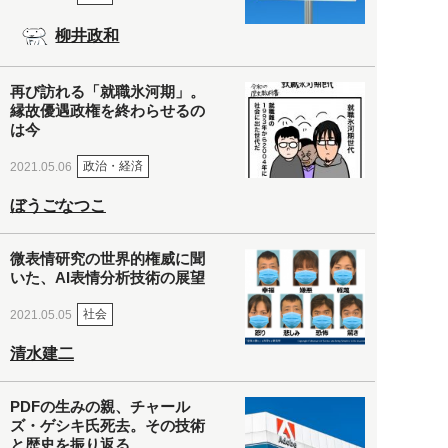
柳井政和
再び訪れる「就職氷河期」。
縁故優遇政権を終わらせるの
は今
政治・経済
2021.05.06
ぼうごなつこ
微表情研究の世界的権威に聞
いた、AI表情分析技術の展望
社会
2021.05.05
清水建二
PDFの生みの親、チャール
ズ・ゲシキ氏死去。その技術
と歴史を振り返る