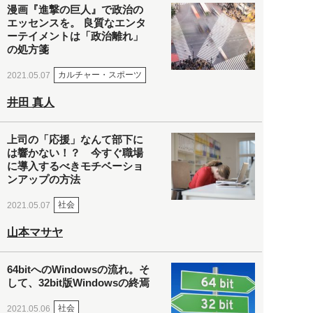
漫画『進撃の巨人』で政治の
エッセンスを。 良質なエンタ
ーテイメントは「政治離れ」
の処方箋
カルチャー・スポーツ
2021.05.07
井田 真人
上司の「応援」なんて部下に
は響かない！？ 今すぐ職場
に導入するべきモチベーショ
ンアップの方法
社会
2021.05.07
山本マサヤ
64bitへのWindowsの流れ。そ
して、32bit版Windowsの終焉
社会
2021.05.06