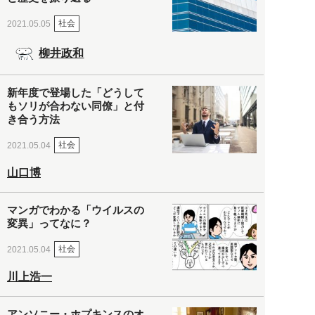
社会
2021.05.05
柳井政和
新年度で登場した「どうして
もソリが合わない同僚」と付
き合う方法
社会
2021.05.04
山口博
マンガでわかる「ウイルスの
変異」ってなに？
社会
2021.05.04
川上浩一
アンソニー・ホプキンスのオ