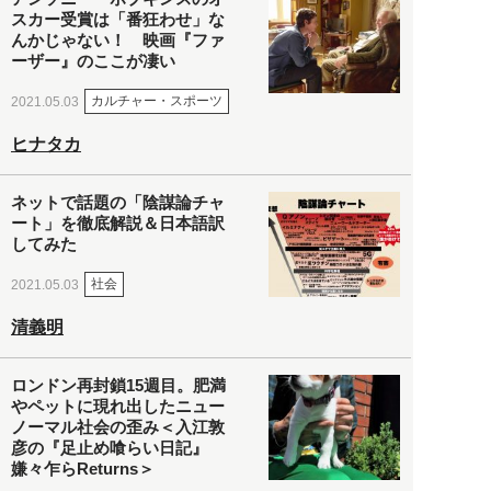
スカー受賞は「番狂わせ」な
んかじゃない！ 映画『ファ
ーザー』のここが凄い
カルチャー・スポーツ
2021.05.03
ヒナタカ
ネットで話題の「陰謀論チャ
ート」を徹底解説＆日本語訳
してみた
社会
2021.05.03
清義明
ロンドン再封鎖15週目。肥満
やペットに現れ出したニュー
ノーマル社会の歪み＜入江敦
彦の『足止め喰らい日記』
嫌々乍らReturns＞