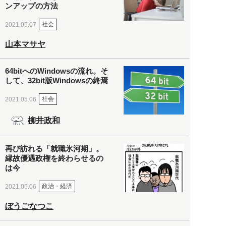
ンアップの方法
社会
2021.05.07
山本マサヤ
64bitへのWindowsの流れ。そ
して、32bit版Windowsの終焉
社会
2021.05.06
柳井政和
再び訪れる「就職氷河期」。
縁故優遇政権を終わらせるの
は今
政治・経済
2021.05.06
ぼうごなつこ