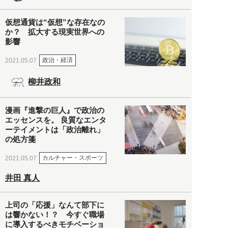
仮想通貨は“仮想”な存在なの
か？ 拡大する現実世界への
影響
政治・経済
2021.05.07
柳井政和
漫画『進撃の巨人』で政治の
エッセンスを。 良質なエンタ
ーテイメントは「政治離れ」
の処方箋
カルチャー・スポーツ
2021.05.07
井田 真人
上司の「応援」なんて部下に
は響かない！？ 今すぐ職場
に導入するべきモチベーショ