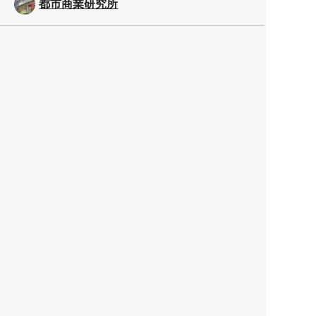
都市商業研究所
「高度外国人材」という言葉
に潜む欺瞞と、日本が搾取し
依存する圧倒的多数の外国人
労働者の実像とは？
社会
2021.05.01
月刊日本
以前の記事をもっと見る