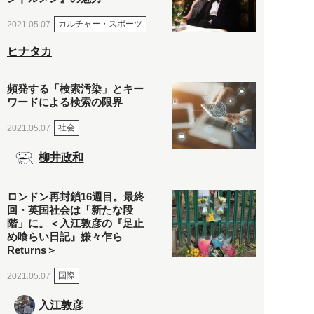
カルチャー・スポーツ
2021.05.07
ヒナタカ
頻発する「検索汚染」とキー
ワードによる検索の限界
社会
2021.05.07
柳井政和
ロンドン再封鎖16週目。最終
回・英国社会は「新たな段
階」に。＜入江敦彦の『足止
め喰らい日記』嫌々乍ら
Returns＞
国際
2021.05.07
入江敦彦