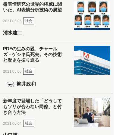
微表情研究の世界的権威に聞
いた、AI表情分析技術の展望
社会
2021.05.05
清水建二
PDFの生みの親、チャール
ズ・ゲシキ氏死去。その技術
と歴史を振り返る
社会
2021.05.05
柳井政和
新年度で登場した「どうして
もソリが合わない同僚」と付
き合う方法
社会
2021.05.04