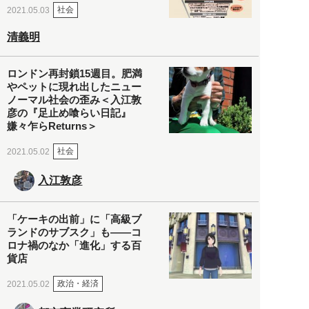
社会
2021.05.03
清義明
ロンドン再封鎖15週目。肥満
やペットに現れ出したニュー
ノーマル社会の歪み＜入江敦
彦の『足止め喰らい日記』
嫌々乍らReturns＞
社会
2021.05.02
入江敦彦
「ケーキの出前」に「高級ブ
ランドのサブスク」も――コ
ロナ禍のなか「進化」する百
貨店
政治・経済
2021.05.02