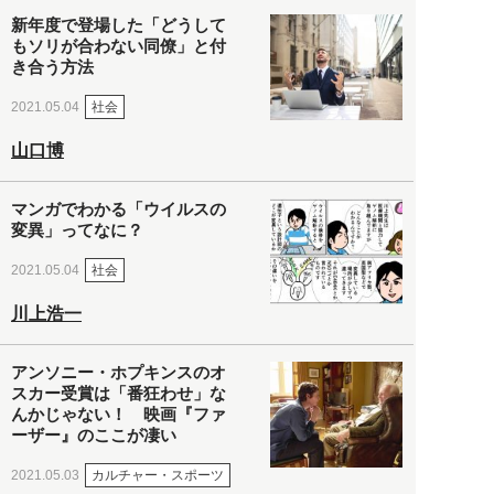
新年度で登場した「どうして
もソリが合わない同僚」と付
き合う方法
社会
2021.05.04
山口博
マンガでわかる「ウイルスの
変異」ってなに？
社会
2021.05.04
川上浩一
アンソニー・ホプキンスのオ
スカー受賞は「番狂わせ」な
んかじゃない！ 映画『ファ
ーザー』のここが凄い
カルチャー・スポーツ
2021.05.03