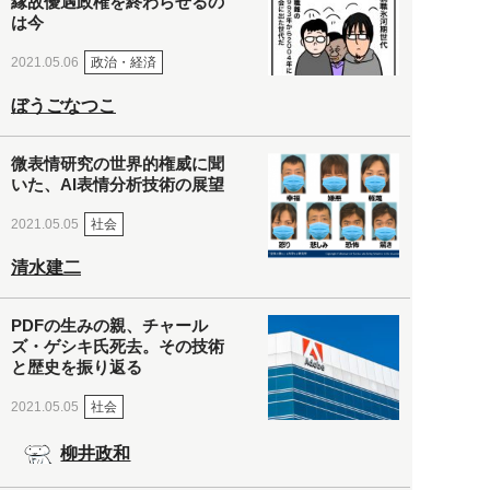
縁故優遇政権を終わらせるの
は今
政治・経済
2021.05.06
ぼうごなつこ
微表情研究の世界的権威に聞
いた、AI表情分析技術の展望
社会
2021.05.05
清水建二
PDFの生みの親、チャール
ズ・ゲシキ氏死去。その技術
と歴史を振り返る
社会
2021.05.05
柳井政和