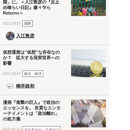
階」に。＜入江敦彦の『足止
め喰らい日記』嫌々乍ら
Returns＞
国際
2021.05.07
入江敦彦
仮想通貨は“仮想”な存在なの
か？ 拡大する現実世界への
影響
政治・経済
2021.05.07
柳井政和
漫画『進撃の巨人』で政治の
エッセンスを。 良質なエンタ
ーテイメントは「政治離れ」
の処方箋
カルチャー・スポーツ
2021.05.07