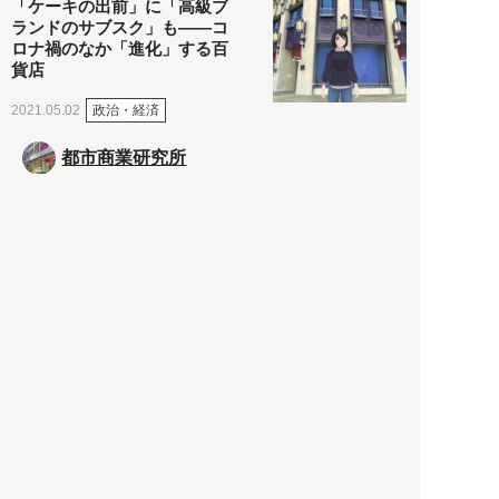
「ケーキの出前」に「高級ブ
ランドのサブスク」も――コ
ロナ禍のなか「進化」する百
貨店
政治・経済
2021.05.02
都市商業研究所
「高度外国人材」という言葉
に潜む欺瞞と、日本が搾取し
依存する圧倒的多数の外国人
労働者の実像とは？
社会
2021.05.01
月刊日本
以前の記事をもっと見る