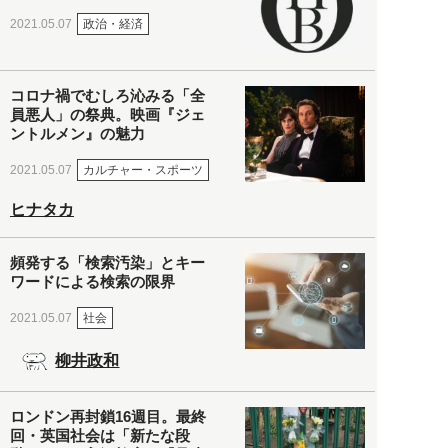
政治・経済
2021.05.07
コロナ禍でむしろ沁みる「全
員悪人」の祭典。映画『ジェ
ントルメン』の魅力
カルチャー・スポーツ
2021.05.07
ヒナタカ
頻発する「検索汚染」とキー
ワードによる検索の限界
社会
2021.05.07
柳井政和
ロンドン再封鎖16週目。最終
回・英国社会は「新たな段