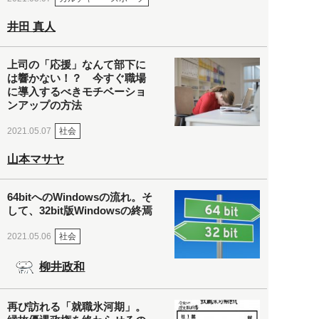
井田 真人
上司の「応援」なんて部下に
は響かない！？ 今すぐ職場
に導入するべきモチベーショ
ンアップの方法
社会
2021.05.07
山本マサヤ
64bitへのWindowsの流れ。そ
して、32bit版Windowsの終焉
社会
2021.05.06
柳井政和
再び訪れる「就職氷河期」。