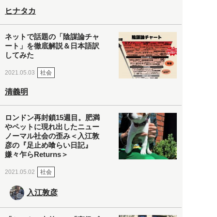
ヒナタカ
ネットで話題の「陰謀論チャ
ート」を徹底解説＆日本語訳
してみた
社会
2021.05.03
清義明
ロンドン再封鎖15週目。肥満
やペットに現れ出したニュー
ノーマル社会の歪み＜入江敦
彦の『足止め喰らい日記』
嫌々乍らReturns＞
社会
2021.05.02
入江敦彦