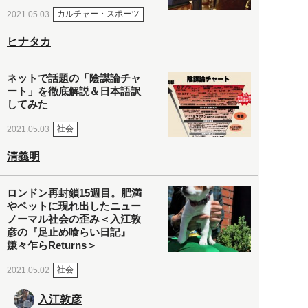
カルチャー・スポーツ
2021.05.03
ヒナタカ
ネットで話題の「陰謀論チャ
ート」を徹底解説＆日本語訳
してみた
社会
2021.05.03
清義明
ロンドン再封鎖15週目。肥満
やペットに現れ出したニュー
ノーマル社会の歪み＜入江敦
彦の『足止め喰らい日記』
嫌々乍らReturns＞
社会
2021.05.02
入江敦彦