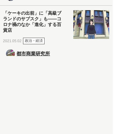
「ケーキの出前」に「高級ブ
ランドのサブスク」も――コ
ロナ禍のなか「進化」する百
貨店
政治・経済
2021.05.02
都市商業研究所
「高度外国人材」という言葉
に潜む欺瞞と、日本が搾取し
依存する圧倒的多数の外国人
労働者の実像とは？
社会
2021.05.01
月刊日本