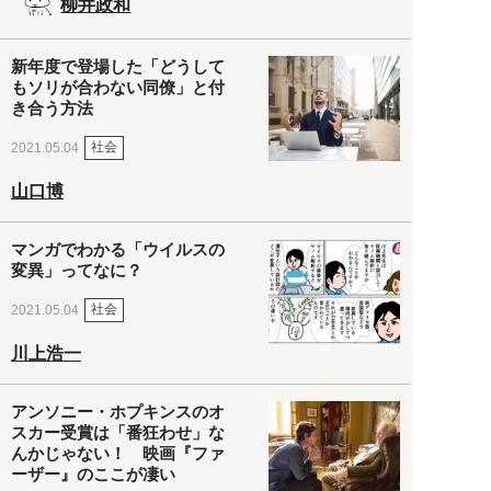
柳井政和
新年度で登場した「どうして
もソリが合わない同僚」と付
き合う方法
社会
2021.05.04
山口博
マンガでわかる「ウイルスの
変異」ってなに？
社会
2021.05.04
川上浩一
アンソニー・ホプキンスのオ
スカー受賞は「番狂わせ」な
んかじゃない！ 映画『ファ
ーザー』のここが凄い