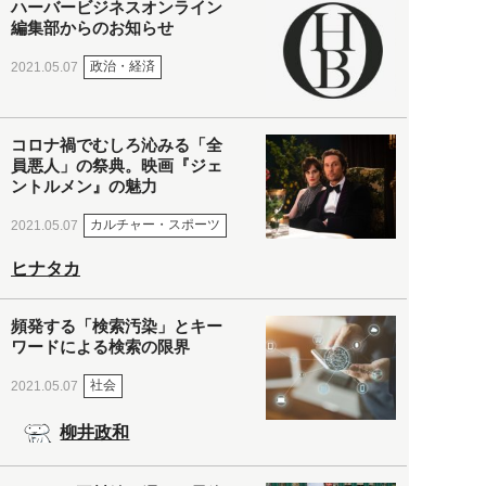
ハーバービジネスオンライン
編集部からのお知らせ
政治・経済
2021.05.07
コロナ禍でむしろ沁みる「全
員悪人」の祭典。映画『ジェ
ントルメン』の魅力
カルチャー・スポーツ
2021.05.07
ヒナタカ
頻発する「検索汚染」とキー
ワードによる検索の限界
社会
2021.05.07
柳井政和