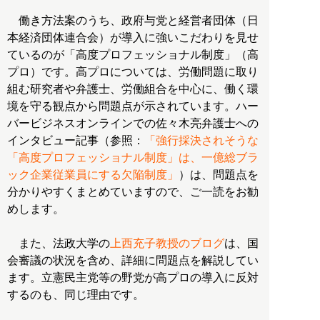
働き方法案のうち、政府与党と経営者団体（日
本経済団体連合会）が導入に強いこだわりを見せ
ているのが「高度プロフェッショナル制度」（高
プロ）です。高プロについては、労働問題に取り
組む研究者や弁護士、労働組合を中心に、働く環
境を守る観点から問題点が示されています。ハー
バービジネスオンラインでの佐々木亮弁護士への
インタビュー記事（参照：
「強行採決されそうな
「高度プロフェッショナル制度」は、一億総ブラ
ック企業従業員にする欠陥制度」
）は、問題点を
分かりやすくまとめていますので、ご一読をお勧
めします。
また、法政大学の
上西充子教授のブログ
は、国
会審議の状況を含め、詳細に問題点を解説してい
ます。立憲民主党等の野党が高プロの導入に反対
するのも、同じ理由です。