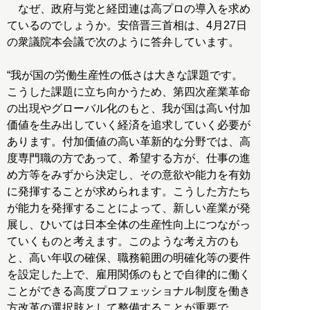
なぜ、政府与党と経団連は高プロの導入を求め
ているのでしょうか。安倍晋三首相は、4月27日
の衆議院本会議で次のように答弁しています。
“我が国の労働生産性の低さは大きな課題です。
こうした課題に立ち向かうため、第四次産業革命
の出現やグローバル化のもと、我が国は高い付加
価値を生み出していく経済を追求していく必要が
あります。付加価値の高い革新的な分野では、高
度専門職の方であって、希望する方が、仕事の進
め方等をみずから決定し、その意欲や能力を有効
に発揮することが求められます。こうした方たち
が能力を発揮することによって、新しい産業が発
展し、ひいては日本全体の生産性向上につながっ
ていくものと考えます。このような考え方のも
と、高い年収の確保、職務範囲の明確化等の要件
を設定した上で、雇用関係のもとで自律的に働く
ことができる高度プロフェッショナル制度を働き
方改革の選択肢として整備することが重要で