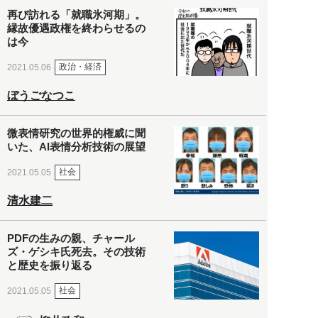
再び訪れる「就職氷河期」。
縁故優遇政権を終わらせるの
は今
政治・経済
2021.05.06
ぼうごなつこ
微表情研究の世界的権威に聞
いた、AI表情分析技術の展望
社会
2021.05.05
清水建二
PDFの生みの親、チャール
ズ・ゲシキ氏死去。その技術
と歴史を振り返る
社会
2021.05.05