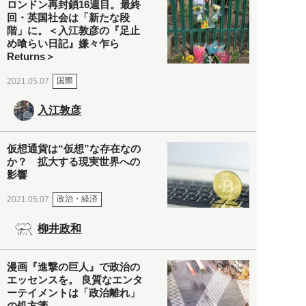
ロンドン再封鎖16週目。最終
回・英国社会は「新たな段
階」に。＜入江敦彦の『足止
め喰らい日記』嫌々乍ら
Returns＞
国際
2021.05.07
入江敦彦
仮想通貨は“仮想”な存在なの
か？ 拡大する現実世界への
影響
政治・経済
2021.05.07
柳井政和
漫画『進撃の巨人』で政治の
エッセンスを。 良質なエンタ
ーテイメントは「政治離れ」
の処方箋