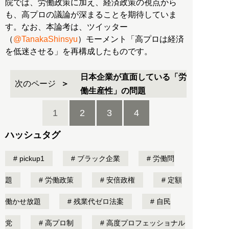
院では、労働政策に加え、経済政策の視点から
も、高プロの議論が深まることを期待していま
す。なお、本論考は、ツイッター
（
@TanakaShinsyu
）モーメント「高プロは経済
を低迷させる」を再構成したものです。
日本企業が直面している「労
次のページ
働生産性」の問題
1
2
3
4
ハッシュタグ
pickup1
ブラック企業
労働問
題
労働政策
安倍政権
定額
働かせ放題
残業代ゼロ法案
自民
党
高プロ制
高度プロフェッショナル