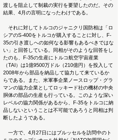
渡しを阻止して制裁の実行を要望したのだ。その
結果、4月の言明になったわけである。
それに対してトルコのジャニクリ国防相は「ロ
シアのS-400をトルコが購入することに対し、F-
35の引き渡しへの如何なる影響もあるべきではな
い」と回答している。同相がそのような回答をし
たのも、F-35の生産にトルコ航空宇宙産業
（TAI）は1億9500万ドル（210億円）を投入して
2008年から部品を納品して協力して来ているか
らである。また、米軍事企業ノースロップ・グラ
マンの協力企業としてロッキード社の機材の中央
胴体の部品の生産も行っている。このような深い
レベルの協力関係があるから、F-35をトルコに納
品しないということは不可能であろうと同相は判
断したようである。
一方で、4月27日にはブルッセルを訪問中のト