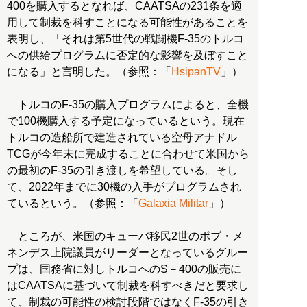
400を購入するとなれば、CAATSAの231条を適
用して制裁を科すことになる可能性があることを
表明し、「それは第5世代の戦闘機F-35のトルコ
への供給プログラムに否定的な影響を及ぼすこと
になる」と言明した。（参照：「
HsipanTV
」）
トルコのF-35の購入プログラムによると、全機
で100機購入する予定になっているという。現在
トルコの造船所で建造されている空母アナドル
TCGが今年末に完成することに合わせて米国から
の最初のF-35の引き渡しを希望している。そし
て、2022年までに30機の入手がプログラムされ
ているという。（参照：「
Galaxia Militar
」）
ところが、米国のキューバ移民2世のボブ・メ
ネンデス上院議員がリーダーとなっているグルー
プは、国務省に対しトルコへのS－400の販売に
はCAATSAに基づいて制裁を科すべきだと要求し
て、制裁の可能性の検討段階ではなくF-35の引き