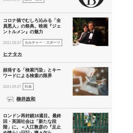
コロナ禍でむしろ沁みる「全
員悪人」の祭典。映画『ジェ
ントルメン』の魅力
カルチャー・スポーツ
2021.05.07
ヒナタカ
頻発する「検索汚染」とキー
ワードによる検索の限界
社会
2021.05.07
柳井政和
ロンドン再封鎖16週目。最終
回・英国社会は「新たな段
階」に。＜入江敦彦の『足止
め喰らい日記』嫌々乍ら