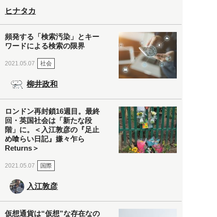
ヒナタカ
頻発する「検索汚染」とキー
ワードによる検索の限界
社会
2021.05.07
柳井政和
ロンドン再封鎖16週目。最終
回・英国社会は「新たな段
階」に。＜入江敦彦の『足止
め喰らい日記』嫌々乍ら
Returns＞
国際
2021.05.07
入江敦彦
仮想通貨は“仮想”な存在なの