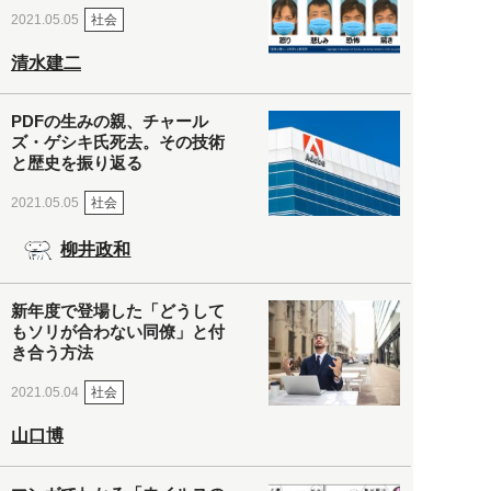
社会
2021.05.05
清水建二
PDFの生みの親、チャール
ズ・ゲシキ氏死去。その技術
と歴史を振り返る
社会
2021.05.05
柳井政和
新年度で登場した「どうして
もソリが合わない同僚」と付
き合う方法
社会
2021.05.04
山口博