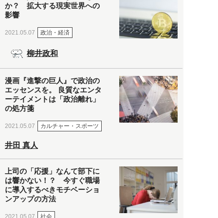
か？ 拡大する現実世界への
影響
政治・経済
2021.05.07
柳井政和
漫画『進撃の巨人』で政治の
エッセンスを。 良質なエンタ
ーテイメントは「政治離れ」
の処方箋
カルチャー・スポーツ
2021.05.07
井田 真人
上司の「応援」なんて部下に
は響かない！？ 今すぐ職場
に導入するべきモチベーショ
ンアップの方法
社会
2021.05.07