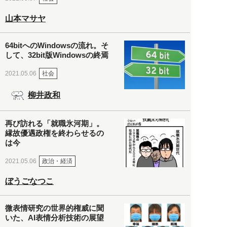
山本マサヤ
64bitへのWindowsの流れ。そ
して、32bit版Windowsの終焉
社会
2021.05.06
柳井政和
再び訪れる「就職氷河期」。
縁故優遇政権を終わらせるの
は今
政治・経済
2021.05.06
ぼうごなつこ
微表情研究の世界的権威に聞
いた、AI表情分析技術の展望