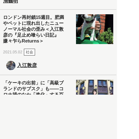
清義明
ロンドン再封鎖15週目。肥満
やペットに現れ出したニュー
ノーマル社会の歪み＜入江敦
彦の『足止め喰らい日記』
嫌々乍らReturns＞
社会
2021.05.02
入江敦彦
「ケーキの出前」に「高級ブ
ランドのサブスク」も――コ
ロナ禍のなか「進化」する百
貨店
政治・経済
2021.05.02
都市商業研究所