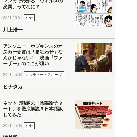
マンガでわかる「ウイルスの
変異」ってなに？
社会
2021.05.04
川上浩一
アンソニー・ホプキンスのオ
スカー受賞は「番狂わせ」な
んかじゃない！ 映画『ファ
ーザー』のここが凄い
カルチャー・スポーツ
2021.05.03
ヒナタカ
ネットで話題の「陰謀論チャ
ート」を徹底解説＆日本語訳
してみた
社会
2021.05.03