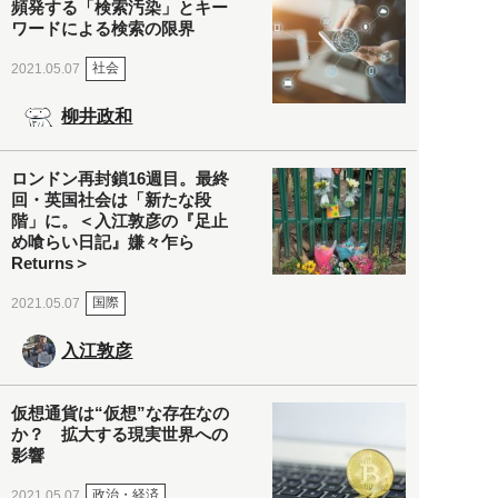
頻発する「検索汚染」とキー
ワードによる検索の限界
社会
2021.05.07
柳井政和
ロンドン再封鎖16週目。最終
回・英国社会は「新たな段
階」に。＜入江敦彦の『足止
め喰らい日記』嫌々乍ら
Returns＞
国際
2021.05.07
入江敦彦
仮想通貨は“仮想”な存在なの
か？ 拡大する現実世界への
影響
政治・経済
2021.05.07