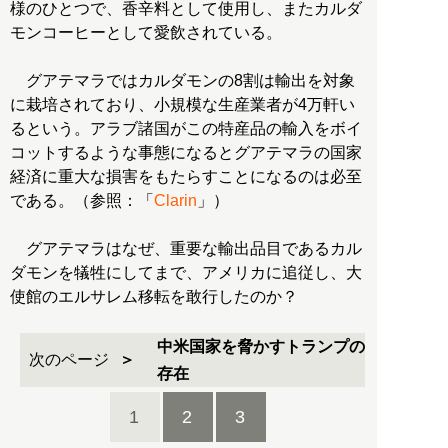
様のひとつで、香辛料として使用し、またカルダ
モンコーヒーとして愛飲されている。
グアテマラではカルダモンの8割は輸出を対象
に栽培されており、小規模な生産業者が4万軒い
るという。アラブ諸国がこの特産品の輸入をボイ
コットするような事態になるとグアテマラの国家
経済に重大な損害をもたらすことになるのは必至
である。（参照：「
Clarin
」）
グアテマラはなぜ、重要な輸出品目であるカル
ダモンを犠牲にしてまで、アメリカに追従し、大
使館のエルサレム移転を敢行したのか？
中米国家を脅かすトランプの
次のページ
存在
1
2
3