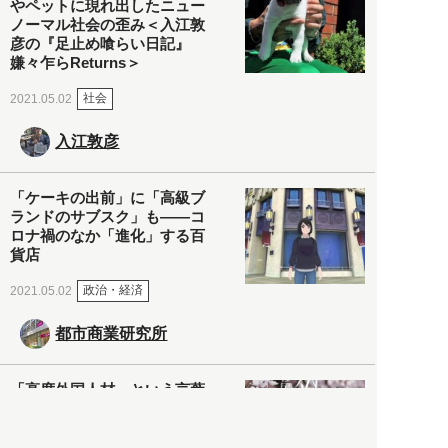
やペットに現れ出したニュー
ノーマル社会の歪み＜入江敦
彦の『足止め喰らい日記』
嫌々乍らReturns＞
社会
2021.05.02
入江敦彦
「ケーキの出前」に「高級ブ
ランドのサブスク」も――コ
ロナ禍のなか「進化」する百
貨店
政治・経済
2021.05.02
都市商業研究所
「高度外国人材」という言葉
に潜む欺瞞と、日本が搾取し
依存する圧倒的多数の外国人
労働者の実像とは？