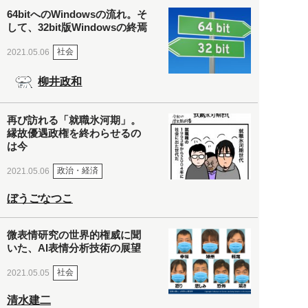
64bitへのWindowsの流れ。そ
して、32bit版Windowsの終焉
社会
2021.05.06
柳井政和
再び訪れる「就職氷河期」。
縁故優遇政権を終わらせるの
は今
政治・経済
2021.05.06
ぼうごなつこ
微表情研究の世界的権威に聞
いた、AI表情分析技術の展望
社会
2021.05.05
清水建二