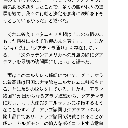
勇気ある決断をしたことで、多くの国が我々の進
展を観て、我々の行動と決定を参考に決断を下そ
うとしているからだ」と述べた。
それに答えてネタニャフ首相は「この友情のこ
もった精神に応えて歓迎の意を表す」、「ここか
ら1キロ先に『グアテマラ通り』も存在してい
る」、「次のラテンアメリカへの外遊の際にグア
テマラを最初の訪問国にしたい」と語った。
実はこのエルサレム移転について、グアテマラ
の最高裁は同国の大使館をエルサレムに移転させ
ることに反対の採決をしている。しかも、アラブ
諸国21か国からなるアラブ連盟から、グアテマラ
に対し、もし大使館をエルサレムに移転するよう
なことをすれば、アラブ諸国はグアテマラの3大
輸出品目であり、アラブ諸国で消費されることが
多い「カルダモン」の輸入をボイコットする意向