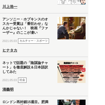
川上浩一
アンソニー・ホプキンスのオ
スカー受賞は「番狂わせ」な
んかじゃない！ 映画『ファ
ーザー』のここが凄い
カルチャー・スポーツ
2021.05.03
ヒナタカ
ネットで話題の「陰謀論チャ
ート」を徹底解説＆日本語訳
してみた
社会
2021.05.03
清義明
ロンドン再封鎖15週目。肥満