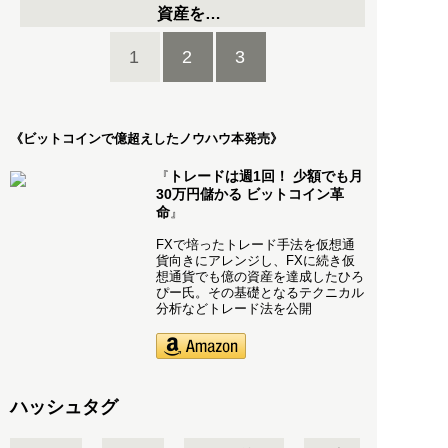
資産を…
1
2
3
《ビットコインで億超えしたノウハウ本発売》
トレードは週1回！ 少額でも月
『
30万円儲かる ビットコイン革
命
』
FXで培ったトレード手法を仮想通
貨向きにアレンジし、FXに続き仮
想通貨でも億の資産を達成したひろ
ぴー氏。その基礎となるテクニカル
分析などトレード法を公開
ハッシュタグ