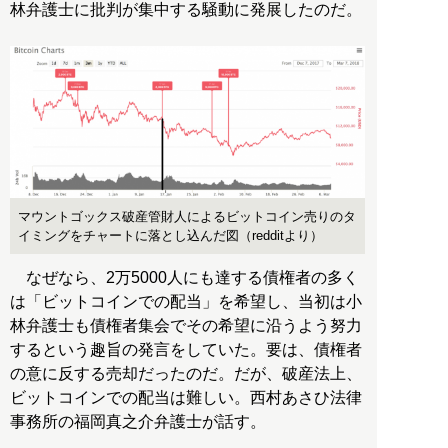
林弁護士に批判が集中する騒動に発展したのだ。
マウントゴックス破産管財人によるビットコイン売りのタ
イミングをチャートに落とし込んだ図（redditより）
なぜなら、2万5000人にも達する債権者の多く
は「ビットコインでの配当」を希望し、当初は小
林弁護士も債権者集会でその希望に沿うよう努力
するという趣旨の発言をしていた。要は、債権者
の意に反する売却だったのだ。だが、破産法上、
ビットコインでの配当は難しい。西村あさひ法律
事務所の福岡真之介弁護士が話す。