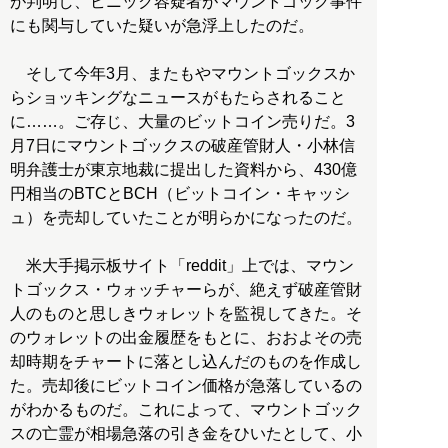
が判明し、ビニック容疑者がマウントゴック事件
にも関与していた疑いが急浮上したのだ。
そして今年3月、またもやマウントゴックスか
らショッキングなニュースがもたらされること
に……。ご存じ、大量のビットコイン売りだ。3
月7日にマウントゴックスの破産管財人・小林信
明弁護士が東京地裁に提出した資料から、430億
円相当のBTCとBCH（ビットコイン・キャッシ
ュ）を売却していたことが明らかになったのだ。
米大手掲示板サイト「reddit」上では、マウン
トゴックス・ウォッチャーらが、絶えず破産管財
人のものと思しきウォレットを監視してきた。そ
のウォレットの出金履歴をもとに、おおよその売
却時期をチャートに落とし込んだのものを作成し
た。売却後にビットコイン価格が急落しているの
がわかるものだ。これによって、マウントゴック
スの亡霊が相場急落の引き金をひいたとして、小