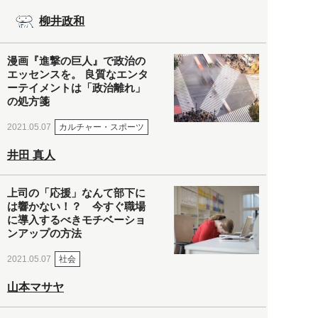
柳井政和
漫画『進撃の巨人』で政治の
エッセンスを。 良質なエンタ
ーテイメントは「政治離れ」
の処方箋
カルチャー・スポーツ
2021.05.07
井田 真人
上司の「応援」なんて部下に
は響かない！？ 今すぐ職場
に導入するべきモチベーショ
ンアップの方法
社会
2021.05.07
山本マサヤ