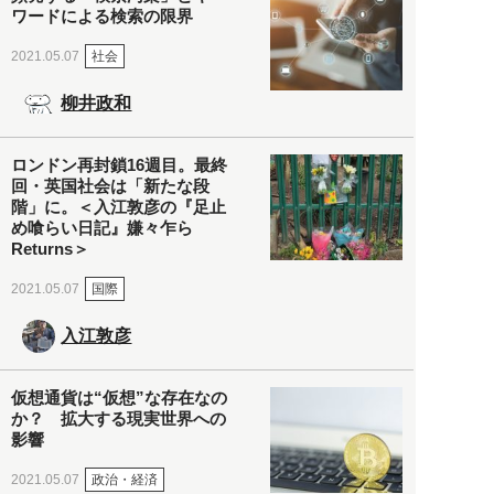
ワードによる検索の限界
社会
2021.05.07
柳井政和
ロンドン再封鎖16週目。最終
回・英国社会は「新たな段
階」に。＜入江敦彦の『足止
め喰らい日記』嫌々乍ら
Returns＞
国際
2021.05.07
入江敦彦
仮想通貨は“仮想”な存在なの
か？ 拡大する現実世界への
影響
政治・経済
2021.05.07