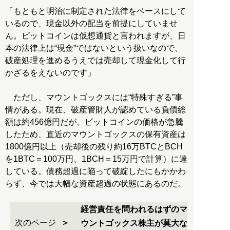
「もともと明治に制定された法律をベースにして
いるので、現金以外の配当を前提にしていませ
ん。ビットコインは仮想通貨と言われますが、日
本の法律上は“現金”ではないという扱いなので、
破産処理を進めるうえでは売却して現金化して行
かざるをえないのです」
ただし、マウントゴックスには“特殊すぎる”事
情がある。現在、破産管財人が認めている負債総
額は約456億円だが、ビットコインの価格が急騰
したため、直近のマウントゴックスの保有資産は
1800億円以上（売却後の残り約16万BTCとBCH
を1BTC＝100万円、1BCH＝15万円で計算）に達
している。債務超過に陥って破綻したにもかかわ
らず、今では大幅な資産超過の状態にあるのだ。
経営責任を問われるはずのマ
次のページ
ウントゴックス株主が莫大な