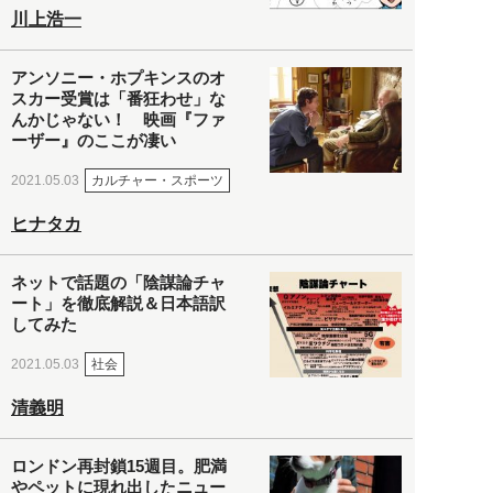
川上浩一
アンソニー・ホプキンスのオ
スカー受賞は「番狂わせ」な
んかじゃない！ 映画『ファ
ーザー』のここが凄い
カルチャー・スポーツ
2021.05.03
ヒナタカ
ネットで話題の「陰謀論チャ
ート」を徹底解説＆日本語訳
してみた
社会
2021.05.03
清義明
ロンドン再封鎖15週目。肥満
やペットに現れ出したニュー