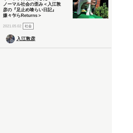
ノーマル社会の歪み＜入江敦
彦の『足止め喰らい日記』
嫌々乍らReturns＞
社会
2021.05.02
入江敦彦
「ケーキの出前」に「高級ブ
ランドのサブスク」も――コ
ロナ禍のなか「進化」する百
貨店
政治・経済
2021.05.02
都市商業研究所
「高度外国人材」という言葉
に潜む欺瞞と、日本が搾取し
依存する圧倒的多数の外国人
労働者の実像とは？