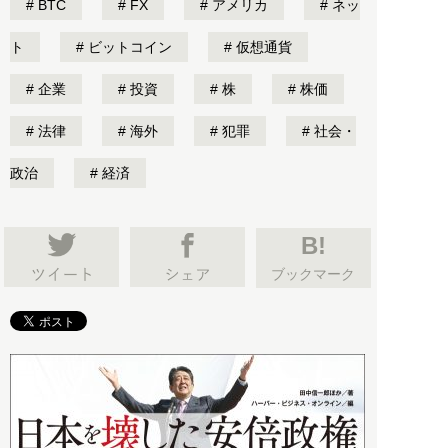
BTC
FX
アメリカ
ネッ
ト
ビットコイン
仮想通貨
企業
投資
株
株価
法律
海外
犯罪
社会・
政治
経済
B!
ブックマーク