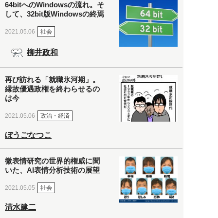
64bitへのWindowsの流れ。そ
して、32bit版Windowsの終焉
社会
2021.05.06
柳井政和
再び訪れる「就職氷河期」。
縁故優遇政権を終わらせるの
は今
政治・経済
2021.05.06
ぼうごなつこ
微表情研究の世界的権威に聞
いた、AI表情分析技術の展望
社会
2021.05.05
清水建二