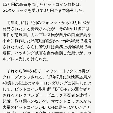
15万円の高値をつけたビットコイン価格は、
GOXショックを受けて3万円台まで急落した。
同年3月には「別のウォレットから20万BTCが
発見された」と発表されたが、その5か月後には
事件が急展開。カルプレス氏が自身の口座残高を
不正に操作した私電磁的記録不正作出容疑で逮捕
されたのだ。さらに警視庁は業務上横領容疑で再
逮捕。ハッキング被害を自作自演した疑いが、カ
ルプレス氏にかけられた。
それから3年を経て、マウントゴックスは再び
クローズアップされる。’17年7月に米検察当局が
40億ドル以上のマネーロンダリングに関与したと
して、ビットコイン取引所「BTC-e」の運営者と
されるアレクサンダー・ビニック容疑者を逮捕・
起訴。取り調べのなかで、マウントゴックスから
大量のビットコインがBTC-eに送られていたこと