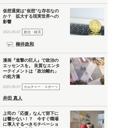
仮想通貨は“仮想”な存在なの
か？ 拡大する現実世界への
影響
政治・経済
2021.05.07
柳井政和
漫画『進撃の巨人』で政治の
エッセンスを。 良質なエンタ
ーテイメントは「政治離れ」
の処方箋
カルチャー・スポーツ
2021.05.07
井田 真人
上司の「応援」なんて部下に
は響かない！？ 今すぐ職場
に導入するべきモチベーショ