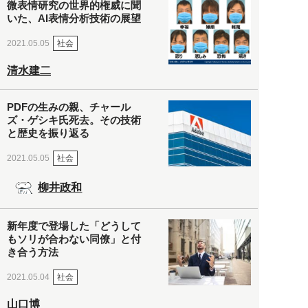
微表情研究の世界的権威に聞
いた、AI表情分析技術の展望
社会
2021.05.05
清水建二
PDFの生みの親、チャール
ズ・ゲシキ氏死去。その技術
と歴史を振り返る
社会
2021.05.05
柳井政和
新年度で登場した「どうして
もソリが合わない同僚」と付
き合う方法
社会
2021.05.04
山口博