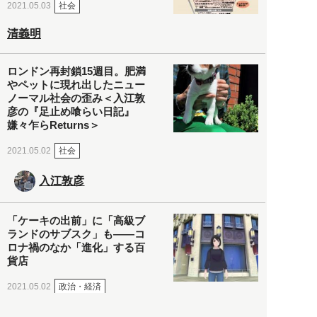
社会
2021.05.03
清義明
ロンドン再封鎖15週目。肥満
やペットに現れ出したニュー
ノーマル社会の歪み＜入江敦
彦の『足止め喰らい日記』
嫌々乍らReturns＞
社会
2021.05.02
入江敦彦
「ケーキの出前」に「高級ブ
ランドのサブスク」も――コ
ロナ禍のなか「進化」する百
貨店
政治・経済
2021.05.02
都市商業研究所