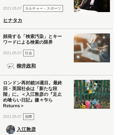
カルチャー・スポーツ
2021.05.07
ヒナタカ
頻発する「検索汚染」とキー
ワードによる検索の限界
社会
2021.05.07
柳井政和
ロンドン再封鎖16週目。最終
回・英国社会は「新たな段
階」に。＜入江敦彦の『足止
め喰らい日記』嫌々乍ら
Returns＞
国際
2021.05.07
入江敦彦