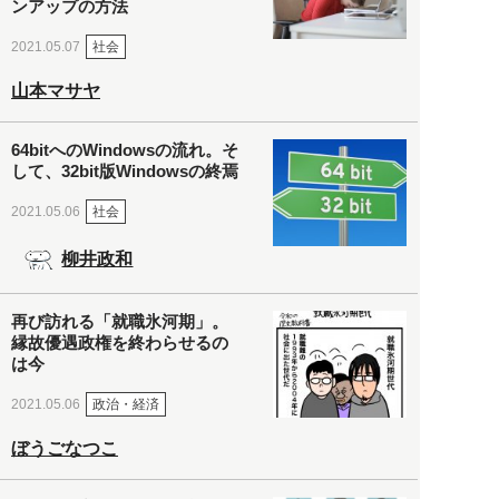
ンアップの方法
社会
2021.05.07
山本マサヤ
64bitへのWindowsの流れ。そ
して、32bit版Windowsの終焉
社会
2021.05.06
柳井政和
再び訪れる「就職氷河期」。
縁故優遇政権を終わらせるの
は今
政治・経済
2021.05.06
ぼうごなつこ