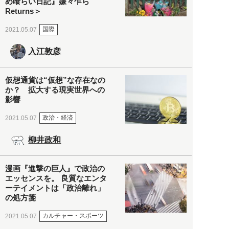
め喰らい日記』嫌々乍ら
Returns＞
国際
2021.05.07
入江敦彦
仮想通貨は“仮想”な存在なの
か？ 拡大する現実世界への
影響
政治・経済
2021.05.07
柳井政和
漫画『進撃の巨人』で政治の
エッセンスを。 良質なエンタ
ーテイメントは「政治離れ」
の処方箋
カルチャー・スポーツ
2021.05.07