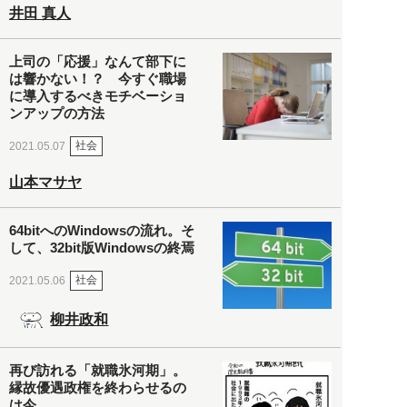
井田 真人
上司の「応援」なんて部下に
は響かない！？ 今すぐ職場
に導入するべきモチベーショ
ンアップの方法
社会
2021.05.07
山本マサヤ
64bitへのWindowsの流れ。そ
して、32bit版Windowsの終焉
社会
2021.05.06
柳井政和
再び訪れる「就職氷河期」。
縁故優遇政権を終わらせるの
は今