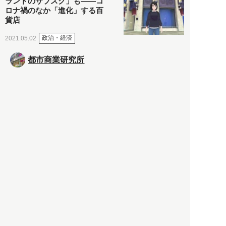
ランドのサブスク」も――コ
ロナ禍のなか「進化」する百
貨店
政治・経済
2021.05.02
都市商業研究所
「高度外国人材」という言葉
に潜む欺瞞と、日本が搾取し
依存する圧倒的多数の外国人
労働者の実像とは？
社会
2021.05.01
月刊日本
以前の記事をもっと見る