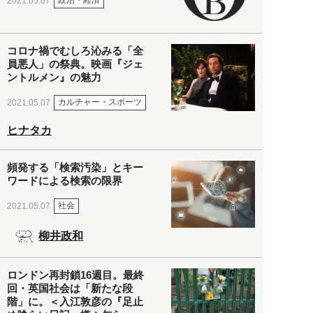
政治・経済
2021.05.07
コロナ禍でむしろ沁みる「全
員悪人」の祭典。映画『ジェ
ントルメン』の魅力
カルチャー・スポーツ
2021.05.07
ヒナタカ
頻発する「検索汚染」とキー
ワードによる検索の限界
社会
2021.05.07
柳井政和
ロンドン再封鎖16週目。最終
回・英国社会は「新たな段
階」に。＜入江敦彦の『足止