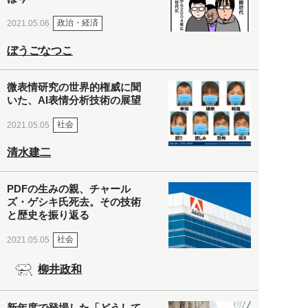
政治・経済
2021.05.06
ぼうごなつこ
微表情研究の世界的権威に聞
いた、AI表情分析技術の展望
社会
2021.05.05
清水建二
PDFの生みの親、チャール
ズ・ゲシキ氏死去。その技術
と歴史を振り返る
社会
2021.05.05
柳井政和
新年度で登場した「どうして