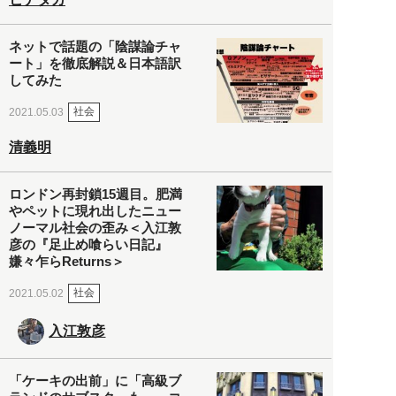
ネットで話題の「陰謀論チャ
ート」を徹底解説＆日本語訳
してみた
社会
2021.05.03
清義明
ロンドン再封鎖15週目。肥満
やペットに現れ出したニュー
ノーマル社会の歪み＜入江敦
彦の『足止め喰らい日記』
嫌々乍らReturns＞
社会
2021.05.02
入江敦彦
「ケーキの出前」に「高級ブ