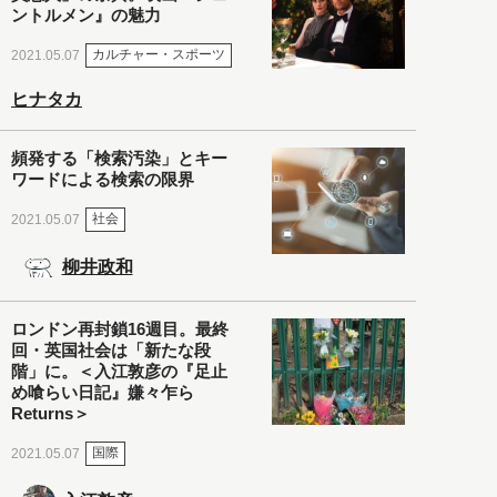
ントルメン』の魅力
カルチャー・スポーツ
2021.05.07
ヒナタカ
頻発する「検索汚染」とキー
ワードによる検索の限界
社会
2021.05.07
柳井政和
ロンドン再封鎖16週目。最終
回・英国社会は「新たな段
階」に。＜入江敦彦の『足止
め喰らい日記』嫌々乍ら
Returns＞
国際
2021.05.07