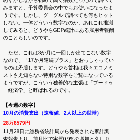
恥ずかしながら初めて聞く指数だったので調べて
みますと、予算委員会の中でもお使いになったよ
うです。しかし、グーグルで調べても何もヒット
しない。一体どういう数字なのか、あれこれ推測
してみると、どうやらGDP統計にある雇用者報酬
のことらしいのです。
ただ、これは3か月に一回しか出てこない数字
なので、「17か月連続プラス」とおっしゃってい
るのは矛盾します。どうやら首相は我々エコノミ
ストさえ知らない特別な数字をご覧になっている
ようですが、こういう独善的な主張は「ブードゥ
ー経済学」と呼ばれるのです。
【今週の数字】
10月の消費支出（速報値、2人以上の世帯）
28万8579円
11月28日に総務省統計局から発表された家計調
査報告より。前月比で実質0.9%の増加と久しぶ