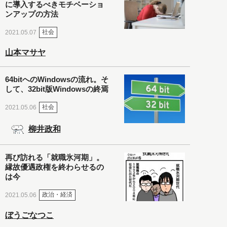
に導入するべきモチベーショ
ンアップの方法
社会
2021.05.07
山本マサヤ
64bitへのWindowsの流れ。そ
して、32bit版Windowsの終焉
社会
2021.05.06
柳井政和
再び訪れる「就職氷河期」。
縁故優遇政権を終わらせるの
は今
政治・経済
2021.05.06
ぼうごなつこ