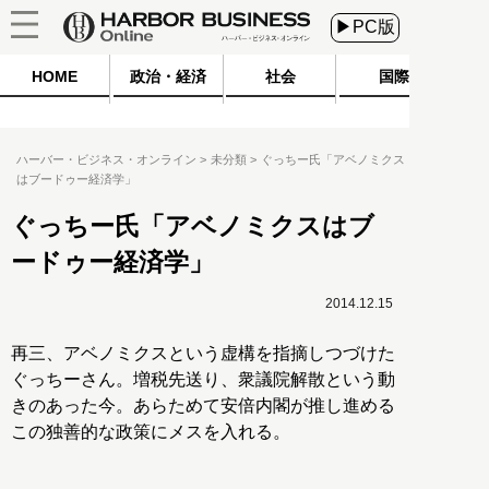
▶PC版
HOME
政治・経済
社会
国際
ハーバー・ビジネス・オンライン
未分類
ぐっちー氏「アベノミクス
はブードゥー経済学」
ぐっちー氏「アベノミクスはブ
ードゥー経済学」
2014.12.15
再三、アベノミクスという虚構を指摘しつづけた
ぐっちーさん。増税先送り、衆議院解散という動
きのあった今。あらためて安倍内閣が推し進める
この独善的な政策にメスを入れる。