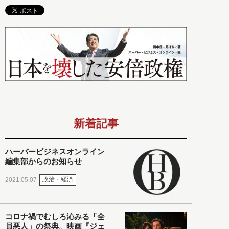
新着記事
ハーバービジネスオンライン
編集部からのお知らせ
政治・経済
2021.05.07
コロナ禍でむしろ沁みる「全
員悪人」の祭典。映画『ジェ