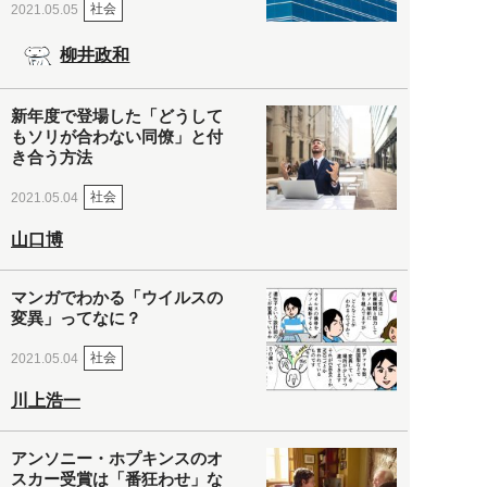
社会
2021.05.05
柳井政和
新年度で登場した「どうして
もソリが合わない同僚」と付
き合う方法
社会
2021.05.04
山口博
マンガでわかる「ウイルスの
変異」ってなに？
社会
2021.05.04
川上浩一
アンソニー・ホプキンスのオ
スカー受賞は「番狂わせ」な