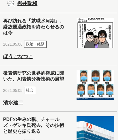
柳井政和
再び訪れる「就職氷河期」。
縁故優遇政権を終わらせるの
は今
政治・経済
2021.05.06
ぼうごなつこ
微表情研究の世界的権威に聞
いた、AI表情分析技術の展望
社会
2021.05.05
清水建二
PDFの生みの親、チャール
ズ・ゲシキ氏死去。その技術
と歴史を振り返る