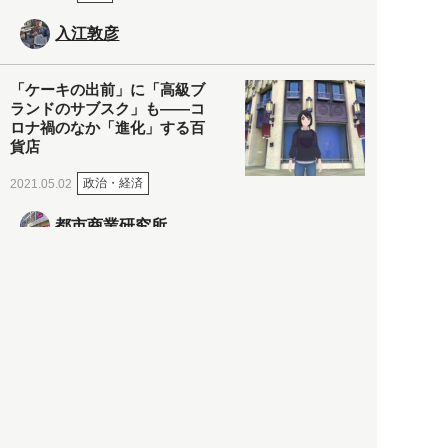
入江敦彦
「ケーキの出前」に「高級ブ
ランドのサブスク」も――コ
ロナ禍のなか「進化」する百
貨店
政治・経済
2021.05.02
都市商業研究所
「高度外国人材」という言葉
に潜む欺瞞と、日本が搾取し
依存する圧倒的多数の外国人
労働者の実像とは？
社会
2021.05.01
月刊日本