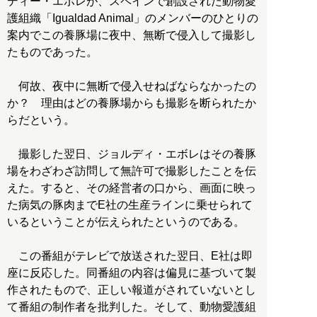
ディー・エボレが、スペインで創設された動物愛
護組織「Igualdad Animal」のメンバーのひとりの
案内でこの養豚場に夜中、無断で侵入して撮影し
たものであった。
何故、夜中に無断で侵入せねばならなかったの
か？ 理由はどの養豚場からも撮影を断られたか
らだという。
撮影した翌日、ジョルディ・エボレはその養豚
場をわざわざ訪問して無許可で撮影したことを伝
えた。すると、その経営者の口から、画面に映っ
た病気の豚肉までE社の生産ラインに乗せられて
いるということが伝えられたというのである。
この番組がテレビで放送された翌日、E社は即
座に反応した。同番組の内容は偏見に基づいて製
作されたもので、正しい報道がされていないとし
て番組の制作者を批判した。そして、動物愛護組