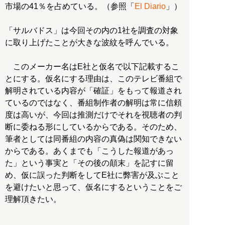
市場の41％を占めている。（参照「
El Diario
」）
「サルバドス」は今回その内の1社を調査の対象
に取り上げたことが大きな波紋を呼んでいる。
このメーカー名はE社と仮名で以下記載するこ
とにする。仮名にする理由は、このテレビ番組で
解明されている内容が「確証」をもって報道され
ているのではなく、番組制作者の解明は常に信頼
度は高いが、今回は推測だけでそれを視聴者の判
断に委ねる形にしているからである。そのため、
筆者としては同番組の内容の真偽は関知できない
からである。あくまでも「こうした報道があっ
た」という事実と「その後の顛末」を記すに留
め、仮に誤った判断をしてE社に弊害が及ぶこと
を避けたいと思って、仮名にするということをご
理解頂きたい。