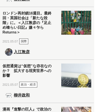
ロンドン再封鎖16週目。最終
回・英国社会は「新たな段
階」に。＜入江敦彦の『足止
め喰らい日記』嫌々乍ら
Returns＞
国際
2021.05.07
入江敦彦
仮想通貨は“仮想”な存在なの
か？ 拡大する現実世界への
影響
政治・経済
2021.05.07
柳井政和
漫画『進撃の巨人』で政治の