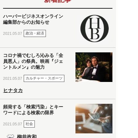
ハーバービジネスオンライン
編集部からのお知らせ
政治・経済
2021.05.07
コロナ禍でむしろ沁みる「全
員悪人」の祭典。映画『ジェ
ントルメン』の魅力
カルチャー・スポーツ
2021.05.07
ヒナタカ
頻発する「検索汚染」とキー
ワードによる検索の限界
社会
2021.05.07
柳井政和