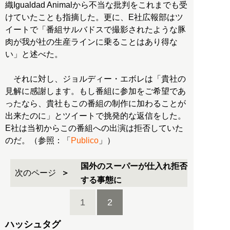
織Igualdad Animalから不当な批判をこれまでも受
けていたことも指摘した。更に、E社広報部はツ
イートで「番組サルバドスで撮影されたような豚
肉が我が社の生産ラインに乗ることはあり得な
い」と述べた。
それに対し、ジョルディー・エボレは「貴社の
見解に感謝します。もし番組に参加をご希望であ
ったなら、貴社もこの番組の制作に加わることが
出来たのに」とツイートで挑発的な返信をした。
E社は当初からこの番組への出演は拒否していた
のだ。（参照：「
Publico
」）
国外のスーパーが仕入れ拒否
次のページ
する事態に
1
2
ハッシュタグ