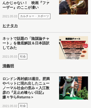
んかじゃない！ 映画『ファ
ーザー』のここが凄い
カルチャー・スポーツ
2021.05.03
ヒナタカ
ネットで話題の「陰謀論チャ
ート」を徹底解説＆日本語訳
してみた
社会
2021.05.03
清義明
ロンドン再封鎖15週目。肥満
やペットに現れ出したニュー
ノーマル社会の歪み＜入江敦
彦の『足止め喰らい日記』
嫌々乍らReturns＞
社会
2021.05.02