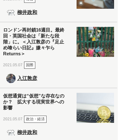
柳井政和
ロンドン再封鎖16週目。最終
回・英国社会は「新たな段
階」に。＜入江敦彦の『足止
め喰らい日記』嫌々乍ら
Returns＞
国際
2021.05.07
入江敦彦
仮想通貨は“仮想”な存在なの
か？ 拡大する現実世界への
影響
政治・経済
2021.05.07
柳井政和