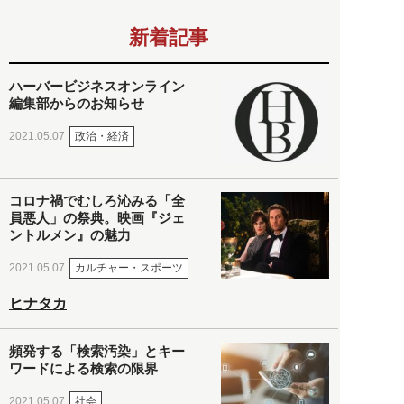
新着記事
ハーバービジネスオンライン
編集部からのお知らせ
政治・経済
2021.05.07
コロナ禍でむしろ沁みる「全
員悪人」の祭典。映画『ジェ
ントルメン』の魅力
カルチャー・スポーツ
2021.05.07
ヒナタカ
頻発する「検索汚染」とキー
ワードによる検索の限界
社会
2021.05.07