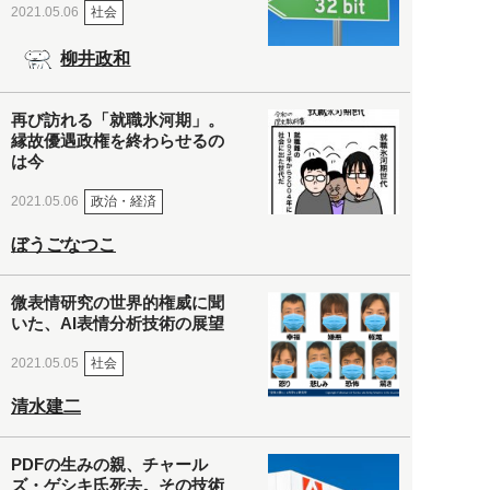
社会
2021.05.06
柳井政和
再び訪れる「就職氷河期」。
縁故優遇政権を終わらせるの
は今
政治・経済
2021.05.06
ぼうごなつこ
微表情研究の世界的権威に聞
いた、AI表情分析技術の展望
社会
2021.05.05
清水建二
PDFの生みの親、チャール
ズ・ゲシキ氏死去。その技術