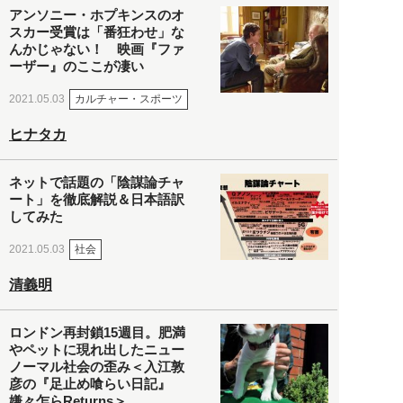
アンソニー・ホプキンスのオ
スカー受賞は「番狂わせ」な
んかじゃない！ 映画『ファ
ーザー』のここが凄い
カルチャー・スポーツ
2021.05.03
ヒナタカ
ネットで話題の「陰謀論チャ
ート」を徹底解説＆日本語訳
してみた
社会
2021.05.03
清義明
ロンドン再封鎖15週目。肥満
やペットに現れ出したニュー
ノーマル社会の歪み＜入江敦
彦の『足止め喰らい日記』
嫌々乍らReturns＞