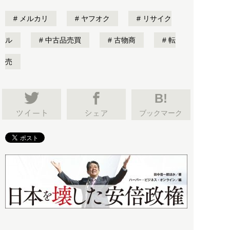
メルカリ
ヤフオク
リサイク
ル
中古品売買
古物商
転
売
B!
ブックマーク